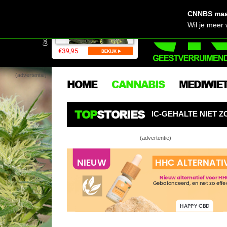
CNNBS maak
(advertentie)
Wil je meer
(advertentie)
HOME
CANNABIS
MEDIWIE
TOP
STORIES
AK HET THC-GEHALTE NIET ZO BELANGRIJK
AMERICAN
(advertentie)
Stop je 
Hoe kwe
Biologi