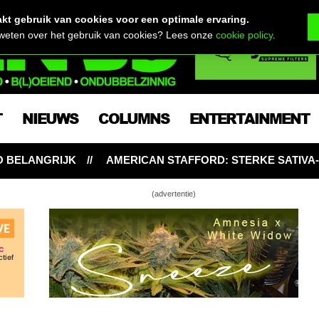
t gebruik van cookies voor een optimale ervaring.
 weten over het gebruik van cookies? Lees onze
cookie policy
.
T
NIEUWS
COLUMNS
ENTERTAINMENT
 STAFFORD: STERKE SATIVA-HYBRIDE BIJT VAN ZICH AF M
(advertentie)
wiet niet in een zakje, maar een bakje!
ek én behoud je zoveel mogelijk trichomen?
sche plantenvoeding voor wiet. Waarom wel,