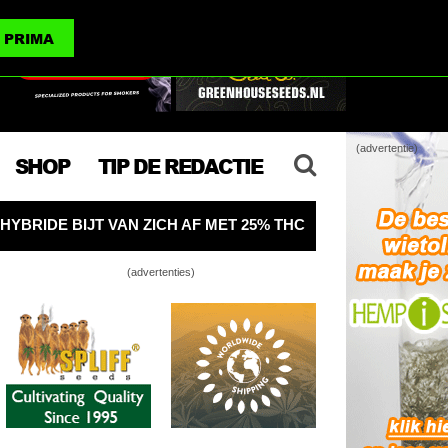
(advertenties)
PRIMA
(advertentie)
SHOP
TIP DE REDACTIE
ET 25% THC
OMSLAGPUNT VS: DE OPBRENGST VAN LE
(advertenties)