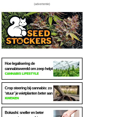
(advertentie)
Hoe legalisering de
cannabiswereld om zeep helpt
CANNABIS LIFESTYLE
Crop steering bij cannabis: zo
‘stuur’ je wietplanten beter aan
KWEKEN
Bokashi: sneller en beter