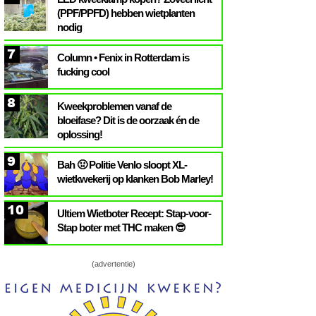
(PPF/PPFD) hebben wietplanten
nodig
7
Column • Fenix in Rotterdam is
fucking cool
8
Kweekproblemen vanaf de
bloeifase? Dit is de oorzaak én de
oplossing!
9
Bah 🤢 Politie Venlo sloopt XL-
wietkwekerij op klanken Bob Marley!
10
Ultiem Wietboter Recept: Stap-voor-
Stap boter met THC maken 😎
(advertentie)