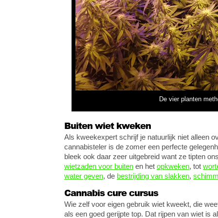
De vier planten meth
Buiten wiet kweken
Als kweekexpert schrijf je natuurlijk niet alleen 
cannabisteler is de zomer een perfecte gelegenh
bleek ook daar zeer uitgebreid want ze tipten o
wietzaden voor buiten
en het
opkweken
, tot
wort
water geven
, de
bestrijding van slakken
,
schimm
Cannabis cure cursus
Wie zelf voor eigen gebruik wiet kweekt, die we
als een goed gerijpte top. Dat rijpen van wiet is 