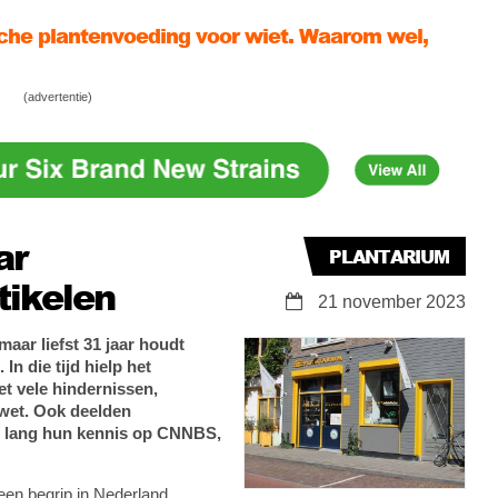
niet?
wiet niet in een zakje, maar een bakje!
ek én behoud je zoveel mogelijk trichomen?
(advertentie)
ar
PLANTARIUM
tikelen
21 november 2023
 maar liefst 31 jaar houdt
n die tijd hielp het
t vele hindernissen,
pwet. Ook deelden
ar lang hun kennis op CNNBS,
een begrip in Nederland