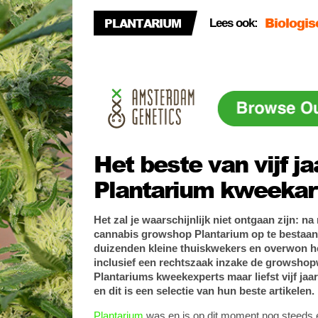
waarom 
PLANTARIUM
Lees ook:
Stop je 
Hoe kwe
Het beste van vijf ja
Plantarium kweekar
Het zal je waarschijnlijk niet ontgaan zijn: na
cannabis growshop Plantarium op te bestaan. I
duizenden kleine thuiskwekers en overwon he
inclusief een rechtszaak inzake de growsho
Plantariums kweekexperts maar liefst vijf ja
en dit is een selectie van hun beste artikelen.
Plantarium
was en is op dit moment nog steeds 