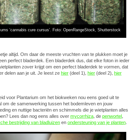
ariums ‘cannabis cure cursus’. Foto: OpenRangeStock, Shutterstock
etje altijd. Om daar de meeste vruchten van te plukken moet je
een perfect bladerdek. Een bladerdek dus, dat elke foton in ieder
wietplanten zover krijgt om een perfect bladerdek te vormen, dat
r delen aan je uit. Je leest ze
hier
(deel 1),
hier
(deel 2),
hier
id voor Plantarium om het biokweken nou eens goed uit te
maal om de samenwerking tussen het bodemleven en jouw
eding en nuttige bacteriën en schimmels die je wietplanten alles
pen? Lees dan nog eens alles over
mycorrhiza
, de
penwortel
,
sche bestrijding van bladluizen
en
ondersteuning van je planten
.