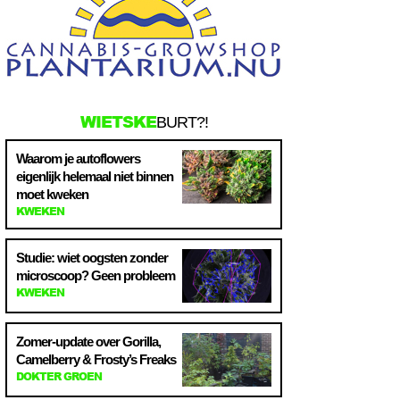
WIETSKE
BURT?!
Waarom je autoflowers
eigenlijk helemaal niet binnen
moet kweken
KWEKEN
Studie: wiet oogsten zonder
microscoop? Geen probleem
KWEKEN
Zomer-update over Gorilla,
Camelberry & Frosty’s Freaks
DOKTER GROEN