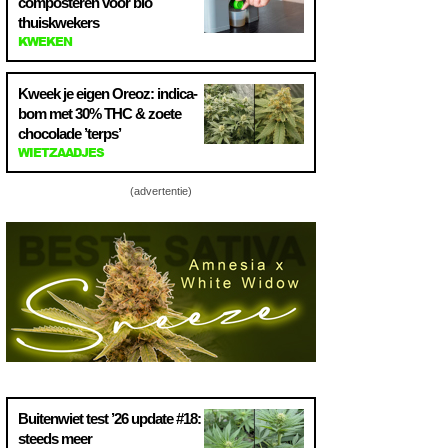
composteren voor bio
thuiskwekers
KWEKEN
Kweek je eigen Oreoz: indica-
bom met 30% THC & zoete
chocolade ’terps’
WIETZAADJES
(advertentie)
Buitenwiet test ’26 update #18:
steeds meer