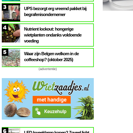
3
UPS bezorgt erg vreemd pakket bij
begrafenisondernemer
4
Nutrient lockout: hongerige
wietplanten ondanks voldoende
voeding
5
Waar zijn Belgen welkom in de
coffeeshop? (oktober 2025)
(advertentie)
6
LED kweeklamp kopen? Zoveel licht