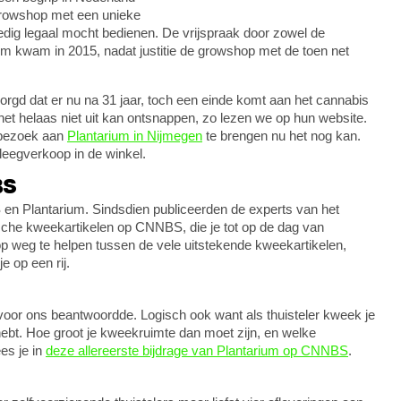
 growshop met een unieke
ledig legaal mocht bedienen. De vrijspraak door zowel de
m kwam in 2015, nadat justitie de growshop met de toen net
rgd dat er nu na 31 jaar, toch een einde komt aan het cannabis
 het helaas niet uit kan ontsnappen, zo lezen we op hun website.
 bezoek aan
Plantarium in Nijmegen
te brengen nu het nog kan.
eegverkoop in de winkel.
BS
 Plantarium. Sindsdien publiceerden de experts van het
ische kweekartikelen op CNNBS, die je tot op de dag van
op weg te helpen tussen de vele uitstekende kweekartikelen,
e op een rij.
voor ons beantwoordde. Logisch ook want als thuisteler kweek je
 hebt. Hoe groot je kweekruimte dan moet zijn, en welke
ees je in
deze allereerste bijdrage van Plantarium op CNNBS
.