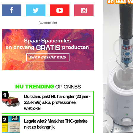
(advertentie)
NU TRENDING
OP CNNBS
1
Duitsland pakt NL hardrijder (23 jaar -
235 km/u) a.k.a. professioneel
wietroker
2
Legale wiet? Maak het THC-gehalte
niet zo belangrijk