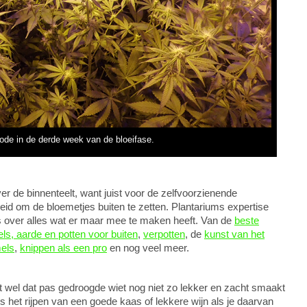
ode in de derde week van de bloeifase.
over de binnenteelt, want juist voor de zelfvoorzienende
eid om de bloemetjes buiten te zetten. Plantariums expertise
ns over alles wat er maar mee te maken heeft. Van de
beste
els, aarde en potten voor buiten
,
verpotten
, de
kunst van het
els
,
knippen als een pro
en nog veel meer.
et wel dat pas gedroogde wiet nog niet zo lekker en zacht smaakt
als het rijpen van een goede kaas of lekkere wijn als je daarvan