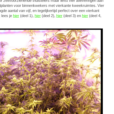
zelfvoorzienende thuistelers maar liefst vier afleveringen aan
ietplanten voor binnenkwekers met vierkante kweekruimtes. Vier
de aantal van vijf, en tegelijkertijd perfect over een vierkant
 lees je
hier
(deel 1),
hier
(deel 2),
hier
(deel 3) en
hier
(deel 4,