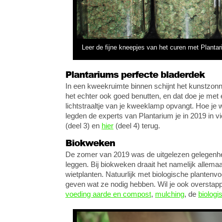
Leer de fijne kneepjes van het curen met Plant
Plantariums perfecte bladerdek
In een kweekruimte binnen schijnt het kunstzonn
het echter ook goed benutten, en dat doe je met 
lichtstraaltje van je kweeklamp opvangt. Hoe je 
legden de experts van Plantarium je in 2019 in vie
(deel 3) en
hier
(deel 4) terug.
Biokweken
De zomer van 2019 was de uitgelezen gelegenhe
leggen. Bij biokweken draait het namelijk alle
wietplanten. Natuurlijk met biologische plantenvo
geven wat ze nodig hebben. Wil je ook overstap
voeding aarde en compost
,
mulching
, de
biologi