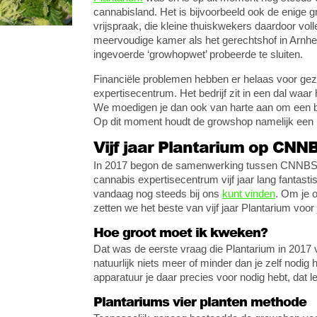
cannabisland. Het is bijvoorbeeld ook de enige
vrijspraak, die kleine thuiskwekers daardoor vol
meervoudige kamer als het gerechtshof in Arnhe
ingevoerde ‘growhopwet’ probeerde te sluiten.
Financiële problemen hebben er helaas voor gezo
expertisecentrum. Het bedrijf zit in een dal waar
We moedigen je dan ook van harte aan om een
Op dit moment houdt de growshop namelijk een l
Vijf jaar Plantarium op CNN
In 2017 begon de samenwerking tussen CNNBS en
cannabis expertisecentrum vijf jaar lang fantast
vandaag nog steeds bij ons
kunt vinden
. Om je 
zetten we het beste van vijf jaar Plantarium voor j
Hoe groot moet ik kweken?
Dat was de eerste vraag die Plantarium in 2017 
natuurlijk niets meer of minder dan je zelf nodig
apparatuur je daar precies voor nodig hebt, dat l
Plantariums vier planten methode