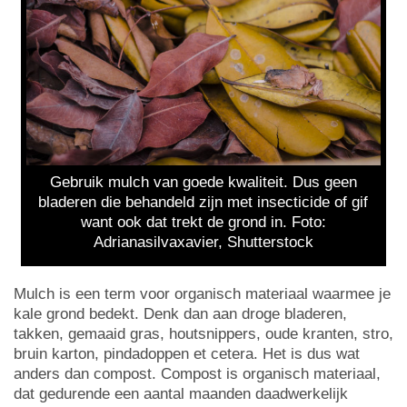
Gebruik mulch van goede kwaliteit. Dus geen
bladeren die behandeld zijn met insecticide of gif
want ook dat trekt de grond in. Foto:
Adrianasilvaxavier, Shutterstock
Mulch is een term voor organisch materiaal waarmee je
kale grond bedekt. Denk dan aan droge bladeren,
takken, gemaaid gras, houtsnippers, oude kranten, stro,
bruin karton, pindadoppen et cetera. Het is dus wat
anders dan compost. Compost is organisch materiaal,
dat gedurende een aantal maanden daadwerkelijk