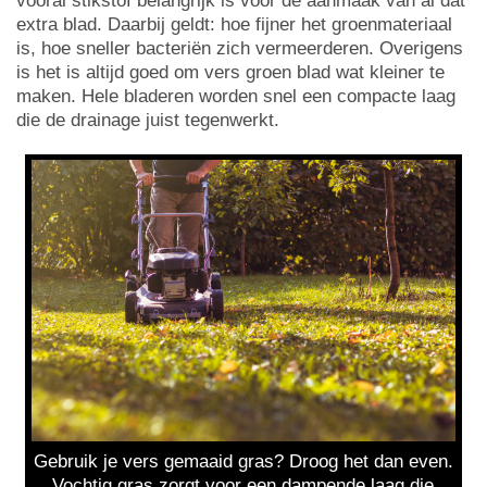
vooral stikstof belangrijk is voor de aanmaak van al dat
extra blad. Daarbij geldt: hoe fijner het groenmateriaal
is, hoe sneller bacteriën zich vermeerderen. Overigens
is het is altijd goed om vers groen blad wat kleiner te
maken. Hele bladeren worden snel een compacte laag
die de drainage juist tegenwerkt.
Gebruik je vers gemaaid gras? Droog het dan even.
Vochtig gras zorgt voor een dampende laag die