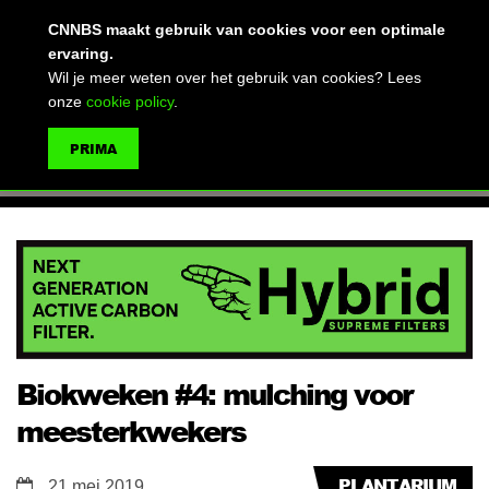
(advertentie)
CNNBS maakt gebruik van cookies voor een optimale
ervaring.
Wil je meer weten over het gebruik van cookies? Lees
onze
cookie policy
.
MENU
PRIMA
ZOEKEN
Biokweken #4: mulching voor
meesterkwekers
PLANTARIUM
21 mei 2019