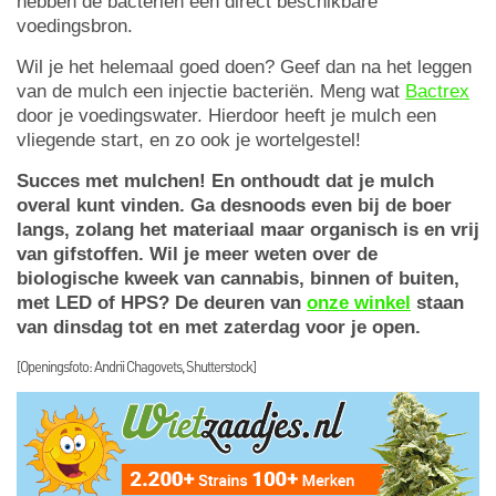
hebben de bacteriën een direct beschikbare
voedingsbron.
Wil je het helemaal goed doen? Geef dan na het leggen
van de mulch een injectie bacteriën. Meng wat
Bactrex
door je voedingswater. Hierdoor heeft je mulch een
vliegende start, en zo ook je wortelgestel!
Succes met mulchen! En onthoudt dat je mulch
overal kunt vinden. Ga desnoods even bij de boer
langs, zolang het materiaal maar organisch is en vrij
van gifstoffen. Wil je meer weten over de
biologische kweek van cannabis, binnen of buiten,
met LED of HPS? De deuren van
onze winkel
staan
van dinsdag tot en met zaterdag voor je open.
[Openingsfoto: Andrii Chagovets, Shutterstock]