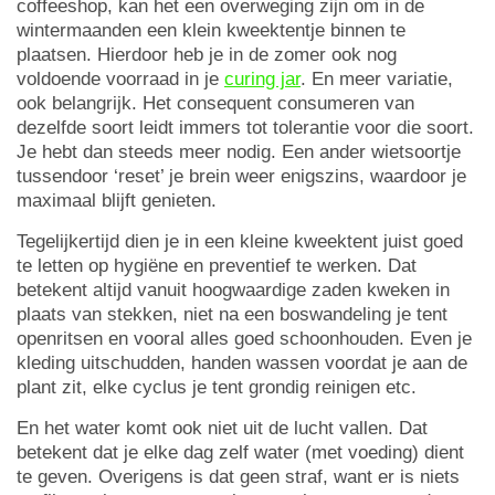
coffeeshop, kan het een overweging zijn om in de
wintermaanden een klein kweektentje binnen te
plaatsen. Hierdoor heb je in de zomer ook nog
voldoende voorraad in je
curing jar
. En meer variatie,
ook belangrijk. Het consequent consumeren van
dezelfde soort leidt immers tot tolerantie voor die soort.
Je hebt dan steeds meer nodig. Een ander wietsoortje
tussendoor ‘reset’ je brein weer enigszins, waardoor je
maximaal blijft genieten.
Tegelijkertijd dien je in een kleine kweektent juist goed
te letten op hygiëne en preventief te werken. Dat
betekent altijd vanuit hoogwaardige zaden kweken in
plaats van stekken, niet na een boswandeling je tent
openritsen en vooral alles goed schoonhouden. Even je
kleding uitschudden, handen wassen voordat je aan de
plant zit, elke cyclus je tent grondig reinigen etc.
En het water komt ook niet uit de lucht vallen. Dat
betekent dat je elke dag zelf water (met voeding) dient
te geven. Overigens is dat geen straf, want er is niets