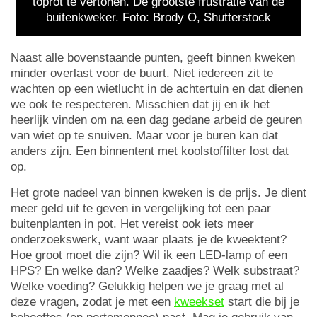
toprot te vertonen. De grootste frustratie van de
buitenkweker. Foto: Brody O, Shutterstock
Naast alle bovenstaande punten, geeft binnen kweken
minder overlast voor de buurt. Niet iedereen zit te
wachten op een wietlucht in de achtertuin en dat dienen
we ook te respecteren. Misschien dat jij en ik het
heerlijk vinden om na een dag gedane arbeid de geuren
van wiet op te snuiven. Maar voor je buren kan dat
anders zijn. Een binnentent met koolstoffilter lost dat
op.
Het grote nadeel van binnen kweken is de prijs. Je dient
meer geld uit te geven in vergelijking tot een paar
buitenplanten in pot. Het vereist ook iets meer
onderzoekswerk, want waar plaats je de kweektent?
Hoe groot moet die zijn? Wil ik een LED-lamp of een
HPS? En welke dan? Welke zaadjes? Welk substraat?
Welke voeding? Gelukkig helpen we je graag met al
deze vragen, zodat je met een
kweekset
start die bij je