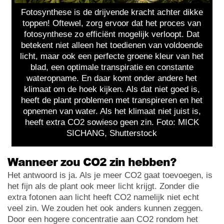
Fotosynthese is de drijvende kracht achter dikke
toppen! Oftewel, zorg ervoor dat het proces van
fotosynthese zo efficiënt mogelijk verloopt. Dat
betekent niet alleen het toedienen van voldoende
licht, maar ook een perfecte groene kleur van het
blad, een optimale transpiratie en constante
wateropname. En daar komt onder andere het
klimaat om de hoek kijken. Als dat niet goed is,
heeft de plant problemen met transpireren en het
opnemen van water. Als het klimaat niet juist is,
heeft extra CO2 sowieso geen zin. Foto: MICK
SICHANG, Shutterstock
Wanneer zou CO2 zin hebben?
Het antwoord is ja. Als je meer CO2 gaat toevoegen, is
het fijn als de plant ook meer licht krijgt. Zonder die
extra fotonen aan licht heeft CO2 namelijk niet echt
veel zin. We zouden het ook anders kunnen zeggen.
Door een hogere concentratie aan CO2 rondom het