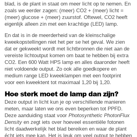
blad, is de plant in staat om meer licht op te nemen. En
zoals we eerder zagen: (meer) CO2 + (meer) licht =
(meer) glucose + (meer) zuurstof. Oftewel, CO2 heeft
eigenlijk alleen zin met een krachtige (LED) lamp.
En dat is in de meerderheid van de kleinschalige
kweekopstellingen niet het per se het geval. We zien
dat er gekweekt wordt met lichtbronnen die niet aan de
vereiste lichtoutput komen om baat te hebben bij extra
CO2. Een 600 Watt HPS lamp en alles daaronder heeft
niet voldoende output. Zo ook alle goedkopere en
medium range LED kweeklampen met een footprint
voor een kweektent tot maximaal 1,20 bij 1,20.
Hoe sterk moet de lamp dan zijn?
Deze output in licht kun je op verschillende manieren
meten, maar laten we ons even beperken tot PPFD.
Deze aanduiding staat voor
Photosynthetic PhotonFlux
Density
en zegt iets over hoeveel essentiële fotonen
licht daadwerkelijk het blad bereiken en waar de plant
écht iets mee kan. Het is leuk om veel output te hebben