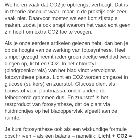
We horen vaak dat CO2 je opbrengst verhoogt. Dat is
in theorie absoluut waar, maar in de praktijk ook zeer
vaak niet. Daarvoor moeten we een kort zijstapje
maken, zodat je ook snapt waarom het vaak echt geen
zin heeft om extra CO2 toe te voegen.
Als je onze eerdere artikelen gelezen hebt, dan ben je
op de hoogte van de werking van fotosynthese. Heel
simpel gezegd neemt ieder groen deeltje wietblad twee
dingen op, licht en CO2. In het chlorofyl
(bladgroenkorrels) van het blad vindt vervolgens
fotosynthese plaats. Licht en CO2 worden omgezet in
glucose (suikers) en zuurstof. Glucose dient als
bouwstof voor plantmassa, onder andere de
felbegeerde grammen dus. En zuurstof is het
restproduct van fotosynthese, dat de plant via
huidmondjes op het bladoppervlak afgeeft aan de
ruimte.
Je kunt fotosynthese ook als een wiskundige formule
opschrijven – als een balans – namelijk:
Licht + CO2 =