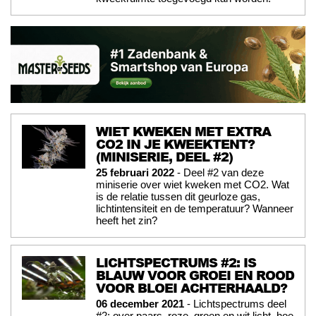
WIET KWEKEN MET EXTRA
CO2 IN JE KWEEKTENT?
(MINISERIE, DEEL #2)
25 februari 2022
- Deel #2 van deze
miniserie over wiet kweken met CO2. Wat
is de relatie tussen dit geurloze gas,
lichtintensiteit en de temperatuur? Wanneer
heeft het zin?
LICHTSPECTRUMS #2: IS
BLAUW VOOR GROEI EN ROOD
VOOR BLOEI ACHTERHAALD?
06 december 2021
- Lichtspectrums deel
#2: over paars, roze, groen en wit licht, hoe