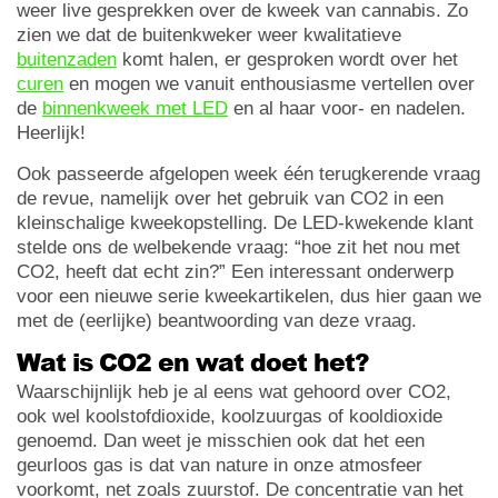
weer live gesprekken over de kweek van cannabis. Zo
zien we dat de buitenkweker weer kwalitatieve
buitenzaden
komt halen, er gesproken wordt over het
curen
en mogen we vanuit enthousiasme vertellen over
de
binnenkweek met LED
en al haar voor- en nadelen.
Heerlijk!
Ook passeerde afgelopen week één terugkerende vraag
de revue, namelijk over het gebruik van CO2 in een
kleinschalige kweekopstelling. De LED-kwekende klant
stelde ons de welbekende vraag: “hoe zit het nou met
CO2, heeft dat echt zin?” Een interessant onderwerp
voor een nieuwe serie kweekartikelen, dus hier gaan we
met de (eerlijke) beantwoording van deze vraag.
Wat is CO2 en wat doet het?
Waarschijnlijk heb je al eens wat gehoord over CO2,
ook wel koolstofdioxide, koolzuurgas of kooldioxide
genoemd. Dan weet je misschien ook dat het een
geurloos gas is dat van nature in onze atmosfeer
voorkomt, net zoals zuurstof. De concentratie van het