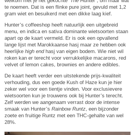
welkom met je net gekochte
‘The
Hunter’, om maar wat
te noemen. Dat is een flinke pure joint, gevuld met 1,2
gram wiet en besuikerd met een dikke laag kief.
Hunter’s coffeeshop heeft natuurlijk een uitgebreid
menu, en indica en sativa dominante wietsoorten staan
apart op de kaart vermeld. Er is ook een opvallend
lange lijst met Marokkaanse hasj maar ze hebben ook
heerlijke
high end
hasj van eigen bodem. Wie niet wil
roken kan er terecht voor verrukkelijke macarons, red
velvet of lemon cakes, brownies en andere edibles.
De kaart heeft verder een uitstekende prijs-kwaliteit
verhouding, dus een goede Kush of Haze kun je hier
zeker wel voor een tientje vinden. Voor exclusievere
wietsoorten kun je trouwens ook bij Hunter’s terecht.
Zelf werden we aangenaam verrast door de intense
smaak van Hunter’s
Rainbow Runtz
, een bijzonder
zoete en fruitige Runtz met een THC-gehalte van wel
28%.