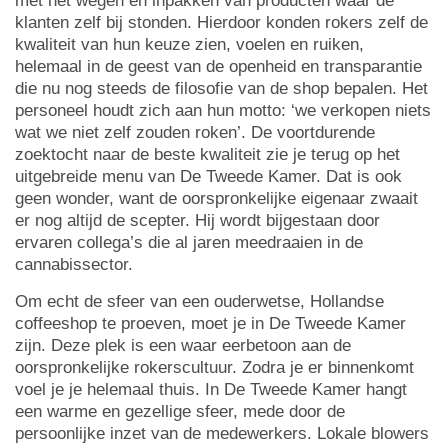
met het wegen en inpakken van producten waar de
klanten zelf bij stonden. Hierdoor konden rokers zelf de
kwaliteit van hun keuze zien, voelen en ruiken,
helemaal in de geest van de openheid en transparantie
die nu nog steeds de filosofie van de shop bepalen. Het
personeel houdt zich aan hun motto: ‘we verkopen niets
wat we niet zelf zouden roken’. De voortdurende
zoektocht naar de beste kwaliteit zie je terug op het
uitgebreide menu van De Tweede Kamer. Dat is ook
geen wonder, want de oorspronkelijke eigenaar zwaait
er nog altijd de scepter. Hij wordt bijgestaan door
ervaren collega’s die al jaren meedraaien in de
cannabissector.
Om echt de sfeer van een ouderwetse, Hollandse
coffeeshop te proeven, moet je in De Tweede Kamer
zijn. Deze plek is een waar eerbetoon aan de
oorspronkelijke rokerscultuur. Zodra je er binnenkomt
voel je je helemaal thuis. In De Tweede Kamer hangt
een warme en gezellige sfeer, mede door de
persoonlijke inzet van de medewerkers. Lokale blowers