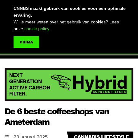
(advertentie)
CNNBS maakt gebruik van cookies voor een optimale
ervaring.
Wil je meer weten over het gebruik van cookies? Lees
onze
cookie policy
.
MENU
PRIMA
ZOEKEN
De 6 beste coffeeshops van
Amsterdam
CANNABIS LIFESTYLE
23 januari 2025