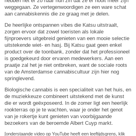
hebben het er zo naar hun zin dat ze er nooit meer zijn
weggegaan. Ze vertegenwoordigen ze een ware schat
aan cannabiskennis die ze graag met je delen.
De heerlijke ontspannen vibes die Katsu uitstraalt,
zorgen ervoor dat zowel toeristen als lokale
fijnproevers uitgebreid genieten van een mooie selectie
uitstekende wiet- en hasj. Bij Katsu gaat geen enkel
product over de toonbank, zonder dat het professioneel
is goedgekeurd door ervaren medewerkers. Aan een
praatje zal het je niet ontbreken, want de sociale roots
van de Amsterdamse cannabiscultuur zijn hier nog
springlevend.
Biologische cannabis is een specialiteit van het huis, en
de muziekkeuze combineert uitstekend met de kunst
die er wordt geëxposeerd. In de zomer ligt een heerlijk
rookterras op je te wachten, waar je onder het genot
van je rokertje kunt genieten van voorbijgaande
bezoekers van de beroemde Albert Cuyp markt.
[onderstaande video op YouTube heeft een leeftijdsgrens, klik