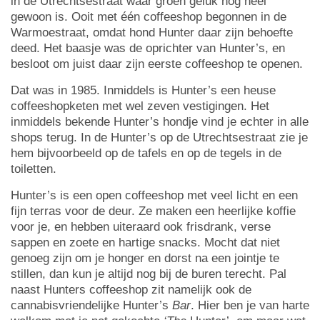
in de Utrechtsestraat waar groen geluk nog heel
gewoon is. Ooit met één coffeeshop begonnen in de
Warmoestraat, omdat hond Hunter daar zijn behoefte
deed. Het baasje was de oprichter van Hunter’s, en
besloot om juist daar zijn eerste coffeeshop te openen.
Dat was in 1985. Inmiddels is Hunter’s een heuse
coffeeshopketen met wel zeven vestigingen. Het
inmiddels bekende Hunter’s hondje vind je echter in alle
shops terug. In de Hunter’s op de Utrechtsestraat zie je
hem bijvoorbeeld op de tafels en op de tegels in de
toiletten.
Hunter’s is een open coffeeshop met veel licht en een
fijn terras voor de deur. Ze maken een heerlijke koffie
voor je, en hebben uiteraard ook frisdrank, verse
sappen en zoete en hartige snacks. Mocht dat niet
genoeg zijn om je honger en dorst na een jointje te
stillen, dan kun je altijd nog bij de buren terecht. Pal
naast Hunters coffeeshop zit namelijk ook de
cannabisvriendelijke Hunter’s
Bar
. Hier ben je van harte