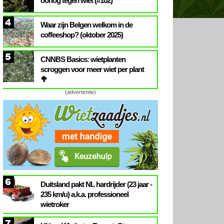
oorlog tegen wiet (#102)
4
Waar zijn Belgen welkom in de
coffeeshop? (oktober 2025)
5
CNNBS Basics: wietplanten
scroggen voor meer wiet per plant
🥦
(advertentie)
6
Duitsland pakt NL hardrijder (23 jaar -
235 km/u) a.k.a. professioneel
wietroker
7