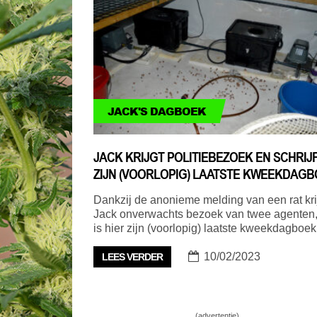
JACK'S DAGBOEK
JACK KRIJGT POLITIEBEZOEK EN SCHRIJ
ZIJN (VOORLOPIG) LAATSTE KWEEKDAG
Dankzij de anonieme melding van een rat kri
Jack onverwachts bezoek van twee agenten,
is hier zijn (voorlopig) laatste kweekdagboek
10/02/2023
LEES VERDER
(advertentie)