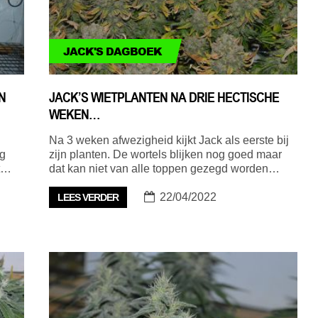
JACK'S DAGBOEK
N
JACK’S WIETPLANTEN NA DRIE HECTISCHE
WEKEN…
Na 3 weken afwezigheid kijkt Jack als eerste bij
g
zijn planten. De wortels blijken nog goed maar
st…
dat kan niet van alle toppen gezegd worden…
22/04/2022
LEES VERDER