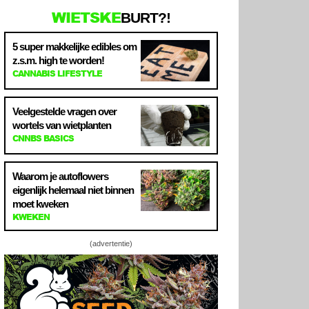
WIETSKE
BURT?!
5 super makkelijke edibles om
z.s.m. high te worden!
CANNABIS LIFESTYLE
Veelgestelde vragen over
wortels van wietplanten
CNNBS BASICS
Waarom je autoflowers
eigenlijk helemaal niet binnen
moet kweken
KWEKEN
(advertentie)