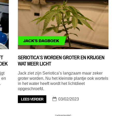
JACK'S DAGBOEK
FT
SERIOTICA’S WORDEN GROTER EN KRIJGEN
BOEK
WAT MEER LICHT
jgt
Jack ziet zijn Seriotica’s langzaam maar zeker
 en
groter worden. Nu het kleinste plantje ook wortels
.
in het water heeft wordt het lichtdieet
opgeschroefd.
03/02/2023
LEES VERDER
(advertentie)