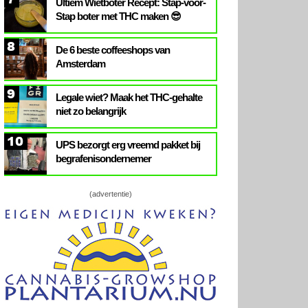
Ultiem Wietboter Recept: Stap-voor-
Stap boter met THC maken 😎
8
De 6 beste coffeeshops van
Amsterdam
9
Legale wiet? Maak het THC-gehalte
niet zo belangrijk
10
UPS bezorgt erg vreemd pakket bij
begrafenisondernemer
(advertentie)