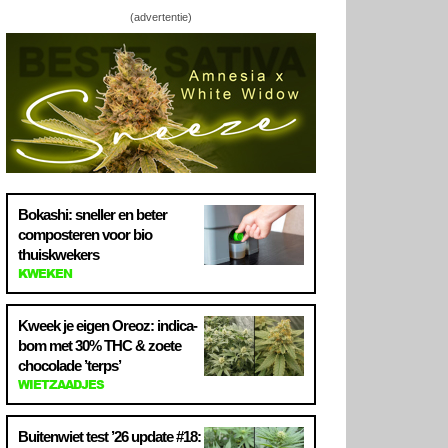
(advertentie)
Bokashi: sneller en beter
composteren voor bio
thuiskwekers
KWEKEN
Kweek je eigen Oreoz: indica-
bom met 30% THC & zoete
chocolade ’terps’
WIETZAADJES
Buitenwiet test ’26 update #18: