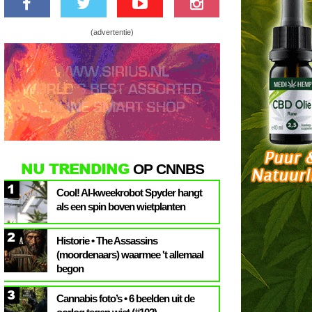
(advertentie)
NU TRENDING
OP CNNBS
1
Cool! AI-kweekrobot Spyder hangt
als een spin boven wietplanten
2
Historie • The Assassins
(moordenaars) waarmee 't allemaal
begon
3
Cannabis foto’s • 6 beelden uit de