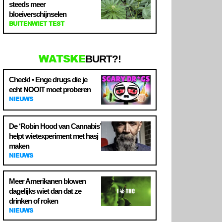
steeds meer
bloeiverschijnselen
BUITENWIET TEST
WATSKE
BURT?!
Check! • Enge drugs die je
echt NOOIT moet proberen
NIEUWS
De ‘Robin Hood van Cannabis’
helpt wietexperiment met hasj
maken
NIEUWS
Meer Amerikanen blowen
dagelijks wiet dan dat ze
drinken of roken
NIEUWS