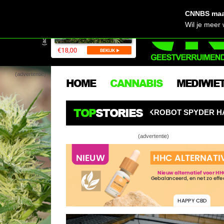
CNNBS maak
(advertentie)
Wil je meer
(advertentie)
HOME
CANNABIS
MEDIWIE
TOP
STORIES
OL! AI-KWEEKROBOT SPYDER HANGT ALS EEN SPIN BOVEN
(advertentie)