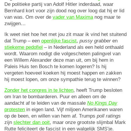
De politieke partij van Adolf Hitler inderdaad, waar
Bernhard kort voor zijn dood nog over loog dat hij er lid
van was. Om over de
vader van Maxima
nog maar te
zwijgen…
Ik weet niet hoe het met jou zit maar ik vind het stuitend
dat Trump – een
openlijke fascist
,
pussy grabber
en
stiekeme pedofiel
– in Nederland als een held onthaald
wordt. Waarom nodigt die volgescheten palingvel van
een Willem Alexander deze man uit, om bij hem in
Paleis Huis ten Bosch te komen logeren? Is hij
vergeten hoeveel koeken hij moest happen en zakken
hij moest lopen, om onze sympathie terug te winnen?
Zonder het congres in te lichten
, heeft Trump besloten
om Iran te bombarderen. Puur en alleen om de
aandacht af te leiden van de massale
No Kings Day
protesten
in eigen land. Vijf miljoen Amerikanen waren
op de been, en willen van hem af. Trumps
poll ratings
zijn
slechter dan ooit
, maar onze grootste slijmbal Mark
Rutte feliciteert de fascist in een walgelijk SMS’je.