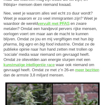
lhbtqia+ mensen doen niemand kwaad.
Nee, weet je waarom alles wel echt zo duur wordt?
Weet je waarom er zo veel immigranten zijn? Weet je
waardoor de wereld
vervuilt met PFAS
en zware
metalen? Omdat een handjevol pervers rijke mensen,
oorlogen voert om maar aan de macht te kunnen
blijven. Omdat ze jou en mij vergiftigen met hun
big
pharma
,
big agro
en
big food
industrie. Omdat ze de
publieke opinie naar hun hand zetten met trollen op
‘sociale’ media waar niemand om gevraagd heeft.
Omdat ze olievelden aan energie slurpen met een
kunstmatige intelligentie race
waar ook niemand om
gevraagd heeft. Omdat ze met z’n 26-en
meer bezitten
dan de armste 3,8 miljard mensen.