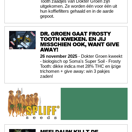
Tooth zaadjes van Dokter Groen zijn
uitgekomen. Ze worden één voor één uit
hun koffiefilters gehaald en in de aarde
gepoot.
DR. GROEN GAAT FROSTY
TOOTH KWEKEN. EN JIJ
MISSCHIEN OOK, WANT GIVE
AWAY!
26 november 2025
- Dokter Groen kweekt
- biologisch op Soma's Super Soil - Frosty
Tooth: dikke indica met 28% THC en ijzige
trichomen + give away: win 3 pakjes
zaden!
MEELDAUW KILLT DE