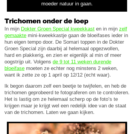
moeder natuur in gaan.
Trichomen onder de loep
In mijn
Dokter Groen Special kweekkast
en in mijn
zelf
gemaakte
mini-kweekkastje gaan de bloeifases ieder in
hun eigen tempo door. De Somari toppen in de Dokter
Groen Special zijn daarbij al helemaal opgezwollen,
hard en plakkerig, en zien er eigenlijk al min of meer
oogstrijp uit. Volgens
de 9 tot 11 weken durende
bloeifase
moeten ze echter nog minstens 2 weken,
want ik zette ze op 1 april op 12/12 (echt waar).
Ik begon daarom zelf een beetje te twijfelen, en heb de
trichomen geprobeerd te fotograferen om te controleren.
Het is lastig om ze helemaal scherp op de foto’s te
krijgen maar je krijgt wel een redelijk idee van de staat
van de trichomen. Laten we gaan kijken.