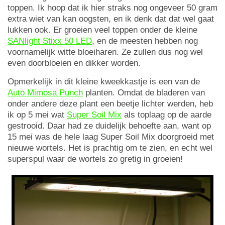
toppen. Ik hoop dat ik hier straks nog ongeveer 50 gram
extra wiet van kan oogsten, en ik denk dat dat wel gaat
lukken ook. Er groeien veel toppen onder de kleine
SANlight Stixx 50 LED
, en de meesten hebben nog
voornamelijk witte bloeiharen. Ze zullen dus nog wel
even doorbloeien en dikker worden.
Opmerkelijk in dit kleine kweekkastje is een van de
Auto Mimosa Punch
planten. Omdat de bladeren van
onder andere deze plant een beetje lichter werden, heb
ik op 5 mei wat
Super Soil Mix
als toplaag op de aarde
gestrooid. Daar had ze duidelijk behoefte aan, want op
15 mei was de hele laag Super Soil Mix doorgroeid met
nieuwe wortels. Het is prachtig om te zien, en echt wel
superspul waar de wortels zo gretig in groeien!