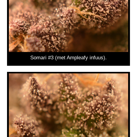
Somari #3 (met Ampleafy infuus).