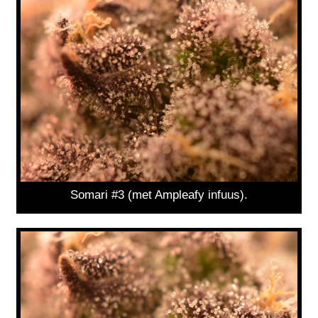
Somari #3 (met Ampleafy infuus).