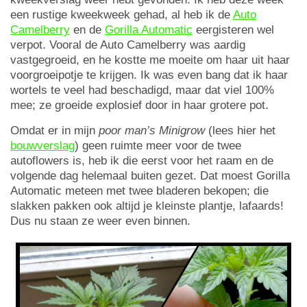
een rustige kweekweek gehad, al heb ik de
Auto
Camelberry
en de
Gorilla Automatic
eergisteren wel
verpot. Vooral de Auto Camelberry was aardig
vastgegroeid, en he kostte me moeite om haar uit haar
voorgroeipotje te krijgen. Ik was even bang dat ik haar
wortels te veel had beschadigd, maar dat viel 100%
mee; ze groeide explosief door in haar grotere pot.
Omdat er in mijn
poor man’s Minigrow
(lees hier het
bouwverslag
) geen ruimte meer voor de twee
autoflowers is, heb ik die eerst voor het raam en de
volgende dag helemaal buiten gezet. Dat moest Gorilla
Automatic meteen met twee bladeren bekopen; die
slakken pakken ook altijd je kleinste plantje, lafaards!
Dus nu staan ze weer even binnen.