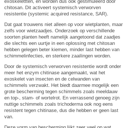
exoskelettten, en worden dus ook gestimuleerd door
chitosan. Dit activeert systemisch verworven
resistentie (systemic acquired resistance, SAR).
Dat gaat trouwens niet alleen op voor wietplanten, maar
zelfs voor wietzaadjes. Onderzoek op verschillende
soorten planten heeft namelijk aangetoond dat zaadjes
die slechts een uurtje in een oplossing met chitosan
hebben gelegen beter kiemen, minder last hebben van
schimmelinfecties, en sterkere zaailingen worden.
Door de systemisch verworven resistentie wordt onder
meer het enzym chitinase aangemaakt, wat het
exoskelet van insecten en de celwanden van
schimmels verzwakt. Het biedt daarmee mogelijk een
grote bescherming tegen schimmels zoals meeldauw
en top-, stam- of wortelrot. En verrassend genoeg zijn
nuttige schimmels zoals trichoderma ook nog eens
resistent tegen chitinase, dus die hebben er geen last
van.
Deze vorm van bescherming lijkt zeer veel op wat