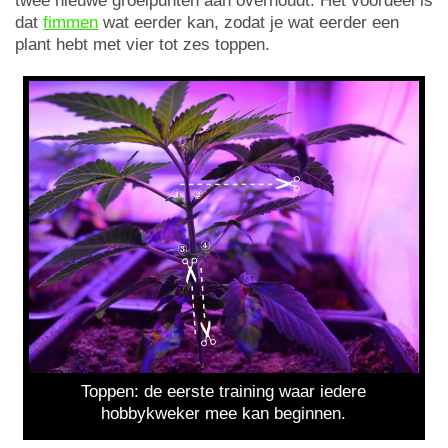
twee nieuwe groeipunten aan overhoudt. Het voordeel is
dat
fimmen
wat eerder kan, zodat je wat eerder een
plant hebt met vier tot zes toppen.
Toppen: de eerste training waar iedere
hobbykweker mee kan beginnen.