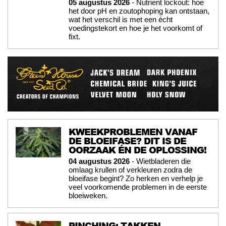
05 augustus 2026
- Nutrient lockout: hoe
het door pH en zoutophoping kan ontstaan,
wat het verschil is met een écht
voedingstekort en hoe je het voorkomt of
fixt.
KWEEKPROBLEMEN VANAF
DE BLOEIFASE? DIT IS DE
OORZAAK ÉN DE OPLOSSING!
04 augustus 2026
- Wietbladeren die
omlaag krullen of verkleuren zodra de
bloeifase begint? Zo herken en verhelp je
veel voorkomende problemen in de eerste
bloeiweken.
PINCHING: TAKKEN