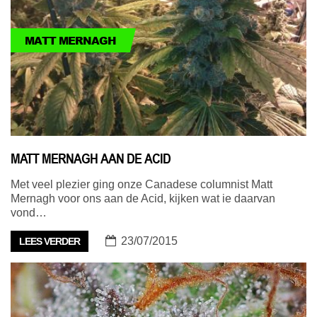
MATT MERNAGH
MATT MERNAGH AAN DE ACID
Met veel plezier ging onze Canadese columnist Matt
Mernagh voor ons aan de Acid, kijken wat ie daarvan
vond…
23/07/2015
LEES VERDER