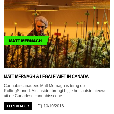
MATT MERNAGH
MATT MERNAGH & LEGALE WIET IN CANADA
Cannabiscanadees Matt Mernagh is terug op
RollingStoned. Als insider brengt hij je het laatste nieuws
uit de Canadese cannabisscene.
10/10/2016
LEES VERDER