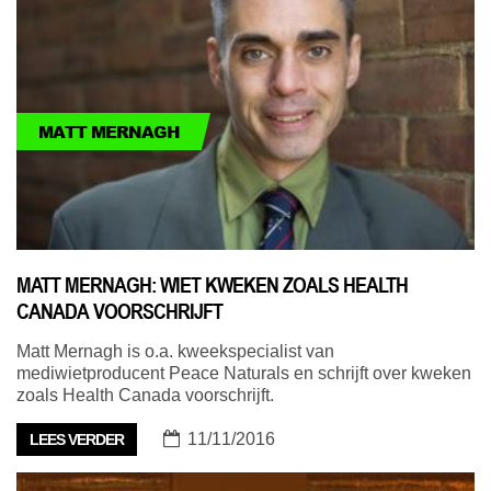
MATT MERNAGH
MATT MERNAGH: WIET KWEKEN ZOALS HEALTH
CANADA VOORSCHRIJFT
Matt Mernagh is o.a. kweekspecialist van
mediwietproducent Peace Naturals en schrijft over kweken
zoals Health Canada voorschrijft.
11/11/2016
LEES VERDER