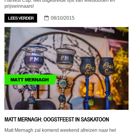
Harvest Cup. Met uitgebreide lijst van wietsoorten en
prijswinnaars!
08/10/2015
LEES VERDER
MATT MERNAGH
MATT MERNAGH: OOGSTFEEST IN SASKATOON
Matt Mernagh zal komend weekend afreizen naar het