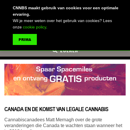
(advertentie)
CNNBS maakt gebruik van cookies voor een optimale
ervaring.
Wil je meer weten over het gebruik van cookies? Lees
onze
cookie policy
.
MENU
PRIMA
ZOEKEN
CANADA EN DE KOMST VAN LEGALE CANNABIS
Cannabiscanadees Matt Mernagh over de grote
veranderingen die Canada te wachten staan wanneer het