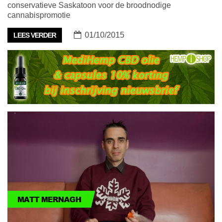
conservatieve Saskatoon voor de broodnodige
cannabispromotie
01/10/2015
LEES VERDER
MATT MERNAGH