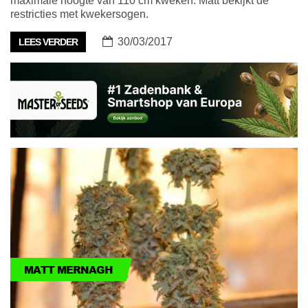
maximale hoogte van 110 cm kweken. Matt bekijkt de
restricties met kwekersogen.
30/03/2017
LEES VERDER
MATT MERNAGH