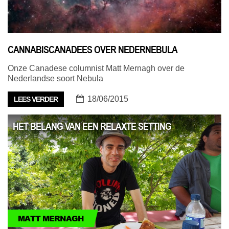
CANNABISCANADEES OVER NEDERNEBULA
Onze Canadese columnist Matt Mernagh over de
Nederlandse soort Nebula
18/06/2015
LEES VERDER
HET BELANG VAN EEN RELAXTE SETTING
MATT MERNAGH