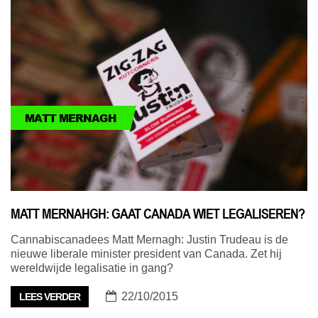
MATT MERNAGH
MATT MERNAHGH: GAAT CANADA WIET LEGALISEREN?
Cannabiscanadees Matt Mernagh: Justin Trudeau is de
nieuwe liberale minister president van Canada. Zet hij
wereldwijde legalisatie in gang?
22/10/2015
LEES VERDER