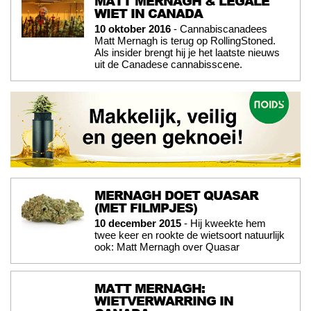
MATT MERNAGH & LEGALE
WIET IN CANADA
10 oktober 2016
- Cannabiscanadees
Matt Mernagh is terug op RollingStoned.
Als insider brengt hij je het laatste nieuws
uit de Canadese cannabisscene.
MERNAGH DOET QUASAR
(MET FILMPJES)
10 december 2015
- Hij kweekte hem
twee keer en rookte de wietsoort natuurlijk
ook: Matt Mernagh over Quasar
MATT MERNAGH:
WIETVERWARRING IN