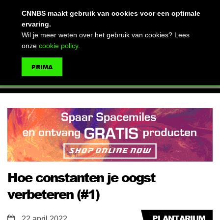
(advertentie)
CNNBS maakt gebruik van cookies voor een optimale
ervaring.
Wil je meer weten over het gebruik van cookies? Lees
onze
cookie policy
.
MENU
PRIMA
ZOEKEN
Hoe constanten je oogst
verbeteren (#1)
PLANTARIUM
22 april 2022