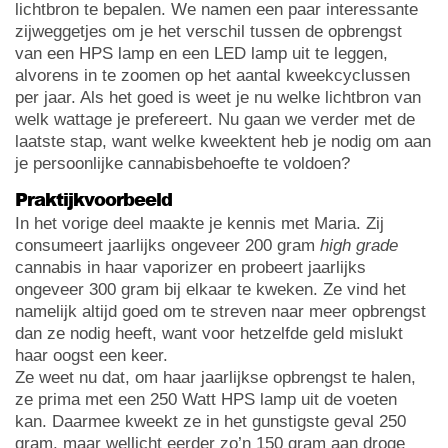
lichtbron te bepalen. We namen een paar interessante
zijweggetjes om je het verschil tussen de opbrengst
van een HPS lamp en een LED lamp uit te leggen,
alvorens in te zoomen op het aantal kweekcyclussen
per jaar. Als het goed is weet je nu welke lichtbron van
welk wattage je prefereert. Nu gaan we verder met de
laatste stap, want welke kweektent heb je nodig om aan
je persoonlijke cannabisbehoefte te voldoen?
Praktijkvoorbeeld
In het vorige deel maakte je kennis met Maria. Zij
consumeert jaarlijks ongeveer 200 gram
high grade
cannabis in haar vaporizer en probeert jaarlijks
ongeveer 300 gram bij elkaar te kweken. Ze vind het
namelijk altijd goed om te streven naar meer opbrengst
dan ze nodig heeft, want voor hetzelfde geld mislukt
haar oogst een keer.
Ze weet nu dat, om haar jaarlijkse opbrengst te halen,
ze prima met een 250 Watt HPS lamp uit de voeten
kan. Daarmee kweekt ze in het gunstigste geval 250
gram, maar wellicht eerder zo’n 150 gram aan droge