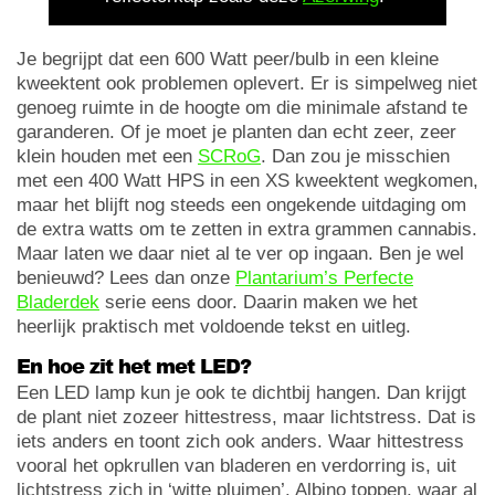
Je begrijpt dat een 600 Watt peer/bulb in een kleine
kweektent ook problemen oplevert. Er is simpelweg niet
genoeg ruimte in de hoogte om die minimale afstand te
garanderen. Of je moet je planten dan echt zeer, zeer
klein houden met een
SCRoG
. Dan zou je misschien
met een 400 Watt HPS in een XS kweektent wegkomen,
maar het blijft nog steeds een ongekende uitdaging om
de extra watts om te zetten in extra grammen cannabis.
Maar laten we daar niet al te ver op ingaan. Ben je wel
benieuwd? Lees dan onze
Plantarium’s Perfecte
Bladerdek
serie eens door. Daarin maken we het
heerlijk praktisch met voldoende tekst en uitleg.
En hoe zit het met LED?
Een LED lamp kun je ook te dichtbij hangen. Dan krijgt
de plant niet zozeer hittestress, maar lichtstress. Dat is
iets anders en toont zich ook anders. Waar hittestress
vooral het opkrullen van bladeren en verdorring is, uit
lichtstress zich in ‘witte pluimen’. Albino toppen, waar al