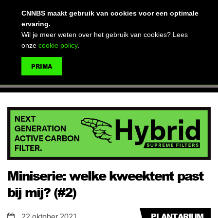
(advertentie)
CNNBS maakt gebruik van cookies voor een optimale
ervaring.
Wil je meer weten over het gebruik van cookies? Lees
onze
cookie policy
.
MENU
PRIMA
ZOEKEN
Miniserie: welke kweektent past
bij mij? (#2)
PLANTARIUM
22 oktober 2021