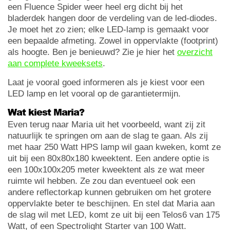
een Fluence Spider weer heel erg dicht bij het
bladerdek hangen door de verdeling van de led-diodes.
Je moet het zo zien; elke LED-lamp is gemaakt voor
een bepaalde afmeting. Zowel in oppervlakte (footprint)
als hoogte. Ben je benieuwd? Zie je hier het
overzicht
aan complete kweeksets
.
Laat je vooral goed informeren als je kiest voor een
LED lamp en let vooral op de garantietermijn.
Wat kiest Maria?
Even terug naar Maria uit het voorbeeld, want zij zit
natuurlijk te springen om aan de slag te gaan. Als zij
met haar 250 Watt HPS lamp wil gaan kweken, komt ze
uit bij een 80x80x180 kweektent. Een andere optie is
een 100x100x205 meter kweektent als ze wat meer
ruimte wil hebben. Ze zou dan eventueel ook een
andere reflectorkap kunnen gebruiken om het grotere
oppervlakte beter te beschijnen. En stel dat Maria aan
de slag wil met LED, komt ze uit bij een Telos6 van 175
Watt, of een Spectrolight Starter van 100 Watt.