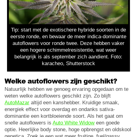
Tip: start met de exotischere hybride soorten in de
eerste ronde, en bewaar de meer indica-dominante
autoflowers voor ronde twee. Deze hebben vaker
een hogere schimmelresistentie, wat weer
belangrijk is als september zich aandient. Foto:
karacheo, Shutterstock
Welke autoflowers zijn geschikt?
Natuurlijk hebben we genoeg ervaring opgedaan om te
weten welke autoflowers geschikt zijn. Zo blijft
AutoMazar
altijd een kanshebber. Kruidige smaak,
energiek effect voor overdag en ondanks sativa-
dominantie een kortbloeiende soort. Als het gaat om
snelle autoflowers is
Auto White Widow
een goede
optie. Heerlijke body stone, hoge opbrengst en oldskool
genetica. Zoek je een wat meer fruitige, fuel/gassy