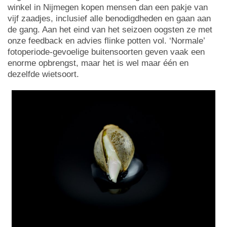
winkel in Nijmegen kopen mensen dan een pakje van
vijf zaadjes, inclusief alle benodigdheden en gaan aan
de gang. Aan het eind van het seizoen oogsten ze met
onze feedback en advies flinke potten vol. ‘Normale’
fotoperiode-gevoelige buitensoorten geven vaak een
enorme opbrengst, maar het is wel maar één en
dezelfde wietsoort.