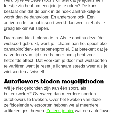
werk bij te verzetten toch? Of stel dat je tijdens een
feestje zin hebt om een jointje te roken? De kans
bestaat dan dat de bank in de hoek aantrekkelijker
wordt dan de dansvloer. En andersom ook. Een
activerende cannabissoort werkt dan weer niet als je
graag lekker wil slapen.
Daarnaast kickt tolerantie in. Als je continu dezelfde
wietsoort gebruikt, went je lichaam aan het specifieke
cannabinoïden- en terpenenprofiel. Dat betekent dat je
na verloop van tijd steeds meer nodig hebt voor
hetzelfde effect. Dat voorkom je door met wietsoorten
te variëren want je reset je lichaam steeds weer als je
wietsoorten afwisselt.
Autoflowers bieden mogelijkheden
Wil je niet gebonden zijn aan één soort, als
buitenkweker? Overweeg dan meerdere soorten
autoflowers te kweken. Over het kweken van deze
zelfbloeiende wietsoorten hebben we al meerdere
artikelen geschreven.
Zo lees je hier
wat een autoflower