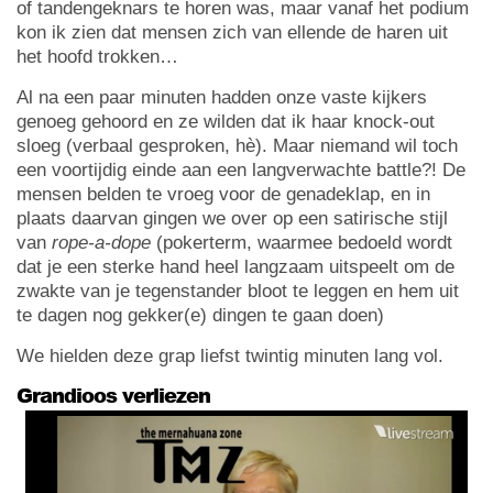
of tandengeknars te horen was, maar vanaf het podium
kon ik zien dat mensen zich van ellende de haren uit
het hoofd trokken…
Al na een paar minuten hadden onze vaste kijkers
genoeg gehoord en ze wilden dat ik haar knock-out
sloeg (verbaal gesproken, hè). Maar niemand wil toch
een voortijdig einde aan een langverwachte battle?! De
mensen belden te vroeg voor de genadeklap, en in
plaats daarvan gingen we over op een satirische stijl
van
rope-a-dope
(pokerterm, waarmee bedoeld wordt
dat je een sterke hand heel langzaam uitspeelt om de
zwakte van je tegenstander bloot te leggen en hem uit
te dagen nog gekker(e) dingen te gaan doen)
We hielden deze grap liefst twintig minuten lang vol.
Grandioos verliezen