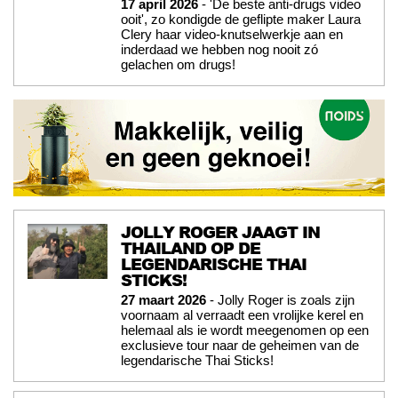
17 april 2026
- 'De beste anti-drugs video
ooit', zo kondigde de geflipte maker Laura
Clery haar video-knutselwerkje aan en
inderdaad we hebben nog nooit zó
gelachen om drugs!
JOLLY ROGER JAAGT IN
THAILAND OP DE
LEGENDARISCHE THAI
STICKS!
27 maart 2026
- Jolly Roger is zoals zijn
voornaam al verraadt een vrolijke kerel en
helemaal als ie wordt meegenomen op een
exclusieve tour naar de geheimen van de
legendarische Thai Sticks!