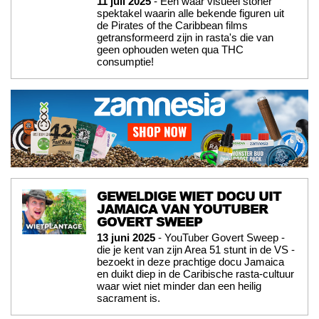
11 juli 2025
- Een waar visueel stoner
spektakel waarin alle bekende figuren uit
de Pirates of the Caribbean films
getransformeerd zijn in rasta's die van
geen ophouden weten qua THC
consumptie!
GEWELDIGE WIET DOCU UIT
JAMAICA VAN YOUTUBER
GOVERT SWEEP
13 juni 2025
- YouTuber Govert Sweep -
die je kent van zijn Area 51 stunt in de VS -
bezoekt in deze prachtige docu Jamaica
en duikt diep in de Caribische rasta-cultuur
waar wiet niet minder dan een heilig
sacrament is.