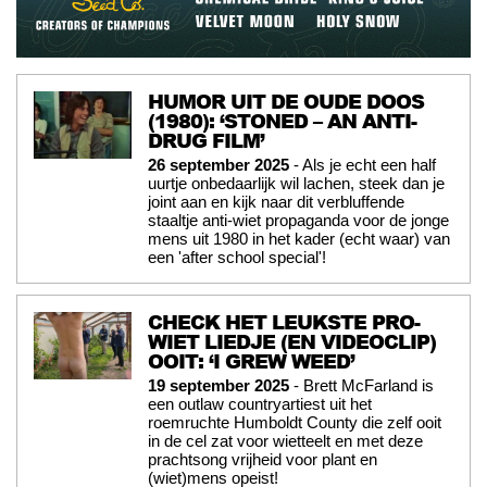
HUMOR UIT DE OUDE DOOS
(1980): ‘STONED – AN ANTI-
DRUG FILM’
26 september 2025
- Als je echt een half
uurtje onbedaarlijk wil lachen, steek dan je
joint aan en kijk naar dit verbluffende
staaltje anti-wiet propaganda voor de jonge
mens uit 1980 in het kader (echt waar) van
een 'after school special'!
CHECK HET LEUKSTE PRO-
WIET LIEDJE (EN VIDEOCLIP)
OOIT: ‘I GREW WEED’
19 september 2025
- Brett McFarland is
een outlaw countryartiest uit het
roemruchte Humboldt County die zelf ooit
in de cel zat voor wietteelt en met deze
prachtsong vrijheid voor plant en
(wiet)mens opeist!