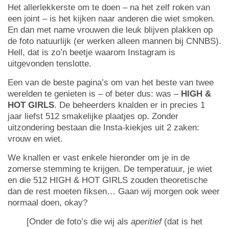
Het allerlekkerste om te doen – na het zelf roken van
een joint – is het kijken naar anderen die wiet smoken.
En dan met name vrouwen die leuk blijven plakken op
de foto natuurlijk (er werken alleen mannen bij CNNBS).
Hell, dat is zo’n beetje waarom Instagram is
uitgevonden tenslotte.
Een van de beste pagina’s om van het beste van twee
werelden te genieten is – of beter dus: was –
HIGH &
HOT GIRLS
. De beheerders knalden er in precies 1
jaar liefst 512 smakelijke plaatjes op. Zonder
uitzondering bestaan die Insta-kiekjes uit 2 zaken:
vrouw en wiet.
We knallen er vast enkele hieronder om je in de
zomerse stemming te krijgen. De temperatuur, je wiet
en die 512 HIGH & HOT GIRLS zouden theoretische
dan de rest moeten fiksen… Gaan wij morgen ook weer
normaal doen, okay?
[Onder de foto’s die wij als
aperitief
(dat is het