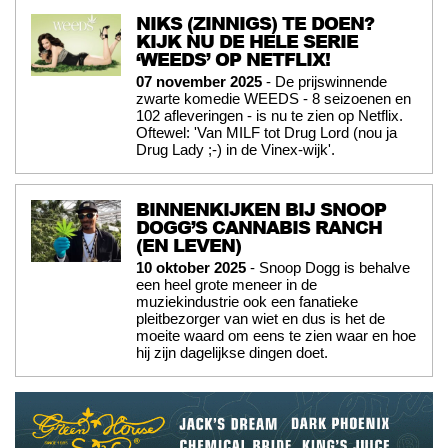
NIKS (ZINNIGS) TE DOEN?
KIJK NU DE HELE SERIE
‘WEEDS’ OP NETFLIX!
07 november 2025
- De prijswinnende
zwarte komedie WEEDS - 8 seizoenen en
102 afleveringen - is nu te zien op Netflix.
Oftewel: 'Van MILF tot Drug Lord (nou ja
Drug Lady ;-) in de Vinex-wijk'.
BINNENKIJKEN BIJ SNOOP
DOGG’S CANNABIS RANCH
(EN LEVEN)
10 oktober 2025
- Snoop Dogg is behalve
een heel grote meneer in de
muziekindustrie ook een fanatieke
pleitbezorger van wiet en dus is het de
moeite waard om eens te zien waar en hoe
hij zijn dagelijkse dingen doet.