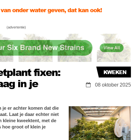
 gebruik van PK boosters in de bloeifase
men aan je wietplant? Dit is de oorzaak én de
(advertentie)
tplant fixen:
KWEKEN
aag in je
08 oktober 2025
n je er achter komen dat die
at. Laat je daar echter niet
n kleine kweektent, met de
s hoe groot of klein je