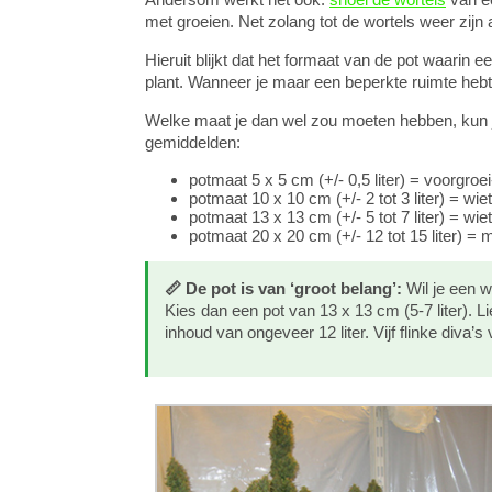
met groeien. Net zolang tot de wortels weer zijn
Hieruit blijkt dat het formaat van de pot waarin e
plant. Wanneer je maar een beperkte ruimte hebt, 
Welke maat je dan wel zou moeten hebben, kun j
gemiddelden:
potmaat 5 x 5 cm (+/- 0,5 liter) = voorgro
potmaat 10 x 10 cm (+/- 2 tot 3 liter) = wi
potmaat 13 x 13 cm (+/- 5 tot 7 liter) = wi
potmaat 20 x 20 cm (+/- 12 tot 15 liter) 
📏 De pot is van ‘groot belang’:
Wil je een 
Kies dan een pot van 13 x 13 cm (5-7 liter). 
inhoud van ongeveer 12 liter. Vijf flinke diva’