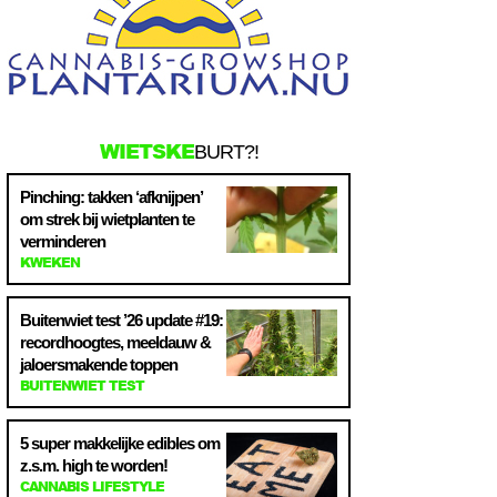
WIETSKE
BURT?!
Pinching: takken ‘afknijpen’
om strek bij wietplanten te
verminderen
KWEKEN
Buitenwiet test ’26 update #19:
recordhoogtes, meeldauw &
jaloersmakende toppen
BUITENWIET TEST
5 super makkelijke edibles om
z.s.m. high te worden!
CANNABIS LIFESTYLE