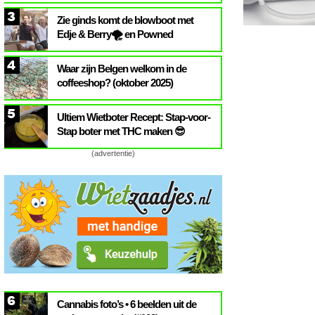
3
Zie ginds komt de blowboot met
Edje & Berry🌪️ en Powned
4
Waar zijn Belgen welkom in de
coffeeshop? (oktober 2025)
5
Ultiem Wietboter Recept: Stap-voor-
Stap boter met THC maken 😎
(advertentie)
6
Cannabis foto’s • 6 beelden uit de