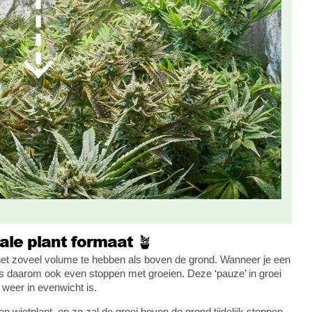
ale plant formaat 🪴
 net zoveel volume te hebben als boven de grond. Wanneer je een
els daarom ook even stoppen met groeien. Deze ‘pauze’ in groei
 weer in evenwicht is.
n wietplant, en ze zal de groei boven de grond tijdelijk stoppen