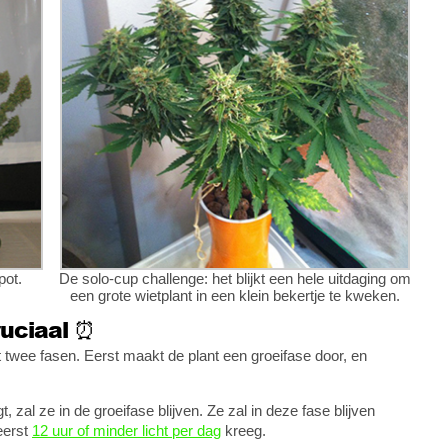
pot.
De solo-cup challenge: het blijkt een hele uitdaging om
een grote wietplant in een klein bekertje te kweken.
ruciaal ⏰
 twee fasen. Eerst maakt de plant een groeifase door, en
t, zal ze in de groeifase blijven. Ze zal in deze fase blijven
eerst
12 uur of minder licht per dag
kreeg.