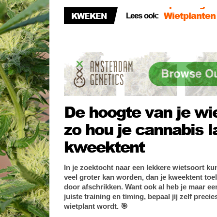
KWEKEN
Lees ook:
Het correcte
Paarse stam
oplossing!
De hoogte van je wie
zo hou je cannabis l
kweektent
In je zoektocht naar een lekkere wietsoort ku
veel groter kan worden, dan je kweektent toela
door afschrikken. Want ook al heb je maar ee
juiste training en timing, bepaal jij zelf precie
wietplant wordt. 🎯