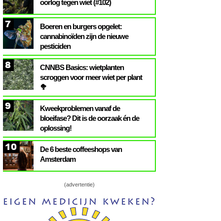
oorlog tegen wiet (#102)
7
Boeren en burgers opgelet:
cannabinoïden zijn de nieuwe
pesticiden
8
CNNBS Basics: wietplanten
scroggen voor meer wiet per plant
🥦
9
Kweekproblemen vanaf de
bloeifase? Dit is de oorzaak én de
oplossing!
10
De 6 beste coffeeshops van
Amsterdam
(advertentie)