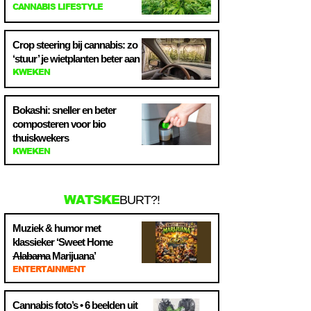
CANNABIS LIFESTYLE
Crop steering bij cannabis: zo
‘stuur’ je wietplanten beter aan
KWEKEN
Bokashi: sneller en beter
composteren voor bio
thuiskwekers
KWEKEN
WATSKE
BURT?!
Muziek & humor met
klassieker ‘Sweet Home
Alabama
Marijuana’
ENTERTAINMENT
Cannabis foto’s • 6 beelden uit