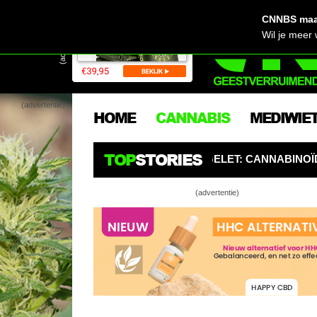
CNNBS maak
(advertentie)
Wil je meer
(advertentie)
HOME
CANNABIS
MEDIWIE
TOP
STORIES
RS OPGELET: CANNABINOÏDEN ZIJN DE NIEUWE PESTICID
(advertentie)
Het correcte
Paarse stam
oplossing!
Wietplanten