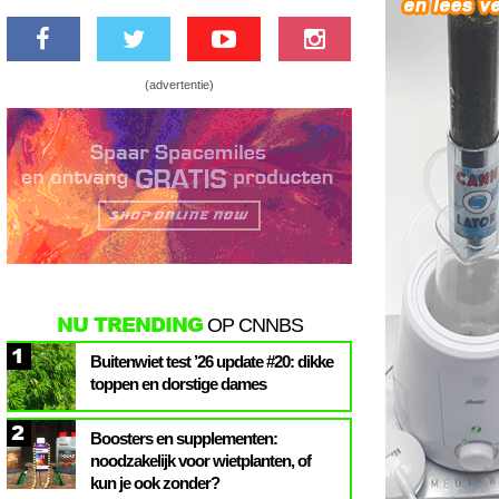
(advertentie)
NU TRENDING
OP CNNBS
1
Buitenwiet test ’26 update #20: dikke
toppen en dorstige dames
2
Boosters en supplementen:
noodzakelijk voor wietplanten, of
kun je ook zonder?