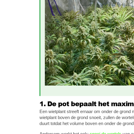
1. De pot bepaalt het maxim
Een wietplant streeft ernaar om onder de grond
wietplant boven de grond snoeit, zullen de wort
duurt totdat het volume boven en onder de grond
Andersom werkt het ook:
snoei de wortels
van ee