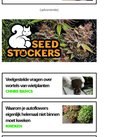
(advertentie)
Veelgestelde vragen over
wortels van wietplanten
CNNBS BASICS
Waarom je autoflowers
eigenlijk helemaal niet binnen
moet kweken
KWEKEN