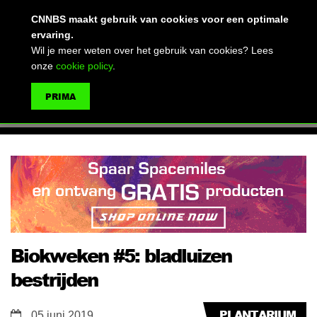
(advertentie)
CNNBS maakt gebruik van cookies voor een optimale
ervaring.
Wil je meer weten over het gebruik van cookies? Lees
onze
cookie policy
.
MENU
PRIMA
ZOEKEN
Biokweken #5: bladluizen
bestrijden
PLANTARIUM
05 juni 2019