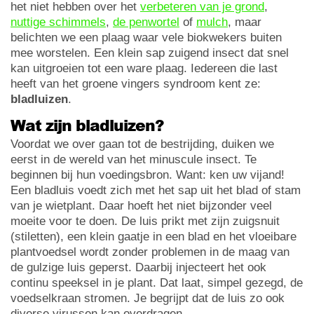
het niet hebben over het
verbeteren van je grond
,
nuttige schimmels
,
de penwortel
of
mulch
, maar
belichten we een plaag waar vele biokwekers buiten
mee worstelen. Een klein sap zuigend insect dat snel
kan uitgroeien tot een ware plaag. Iedereen die last
heeft van het groene vingers syndroom kent ze:
bladluizen
.
Wat zijn bladluizen?
Voordat we over gaan tot de bestrijding, duiken we
eerst in de wereld van het minuscule insect. Te
beginnen bij hun voedingsbron. Want: ken uw vijand!
Een bladluis voedt zich met het sap uit het blad of stam
van je wietplant. Daar hoeft het niet bijzonder veel
moeite voor te doen. De luis prikt met zijn zuigsnuit
(stiletten), een klein gaatje in een blad en het vloeibare
plantvoedsel wordt zonder problemen in de maag van
de gulzige luis geperst. Daarbij injecteert het ook
continu speeksel in je plant. Dat laat, simpel gezegd, de
voedselkraan stromen. Je begrijpt dat de luis zo ook
diverse virussen kan overdragen.