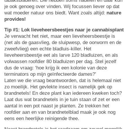
tabaksbladeren. Die hebben soms nadelen en daar kun
je ook genoeg over vinden. Wij focussen liever op dat
wat moeder natuur ons biedt. Want zoals altijd:
nature
provides!
Tip #1: Lok lieveheersbeestjes naar je cannabisplant
Je verwacht het niet, maar een lieveheersbeestje is
(net als de gaasvlieg, de sluipwesp, de oorworm en de
zweefvlieg) een echte bladluis-killer. Het
lieveheersbeestje eet als larve 120 bladluizen, en als
volwassen roofdier 80 bladluizen per dag. Stel jezelf
dus de vraag: ‘hoe krijg ik een kolonie van deze
terminators op mijn geïnfecteerde dames?’
Laten we die vraag beantwoorden, dat is helemaal niet
zo moeilijk. Het gevlekte insect is namelijk gek op
brandnetels! En deze plant kan iedereen kweken toch?
Laat dus wat brandnetels in je tuin staan of zet er een
aantal in een pot naast je planten. Ze trekken het
roofdier aan en van brandnetelblad maak je ook nog
eens een heerlijke reinigende thee.