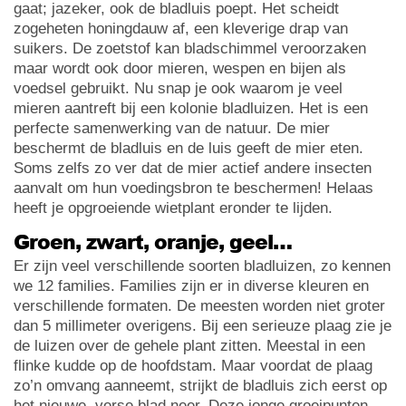
gaat; jazeker, ook de bladluis poept. Het scheidt
zogeheten honingdauw af, een kleverige drap van
suikers. De zoetstof kan bladschimmel veroorzaken
maar wordt ook door mieren, wespen en bijen als
voedsel gebruikt. Nu snap je ook waarom je veel
mieren aantreft bij een kolonie bladluizen. Het is een
perfecte samenwerking van de natuur. De mier
beschermt de bladluis en de luis geeft de mier eten.
Soms zelfs zo ver dat de mier actief andere insecten
aanvalt om hun voedingsbron te beschermen! Helaas
heeft je opgroeiende wietplant eronder te lijden.
Groen, zwart, oranje, geel…
Er zijn veel verschillende soorten bladluizen, zo kennen
we 12 families. Families zijn er in diverse kleuren en
verschillende formaten. De meesten worden niet groter
dan 5 millimeter overigens. Bij een serieuze plaag zie je
de luizen over de gehele plant zitten. Meestal in een
flinke kudde op de hoofdstam. Maar voordat de plaag
zo’n omvang aanneemt, strijkt de bladluis zich eerst op
het nieuwe, verse blad neer. Deze jonge groeipunten