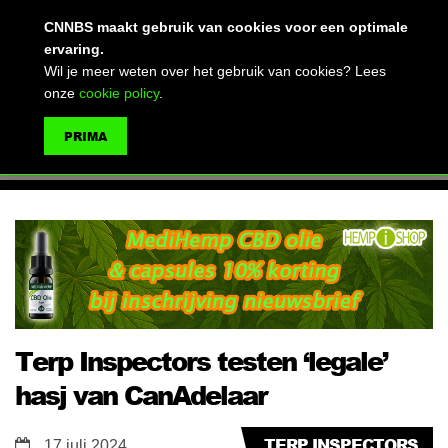
(advertentie)
CNNBS maakt gebruik van cookies voor een optimale
ervaring.
Wil je meer weten over het gebruik van cookies? Lees
onze
cookie policy
.
MENU
PRIMA
ZOEKEN
Terp Inspectors testen ‘legale’
hasj van CanAdelaar
TERP INSPECTORS
17 juli 2024