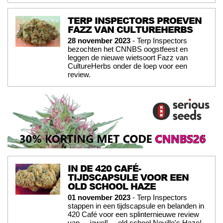
TERP INSPECTORS PROEVEN
FAZZ VAN CULTUREHERBS
28 november 2023
- Terp Inspectors
bezochten het CNNBS oogstfeest en
leggen de nieuwe wietsoort Fazz van
CultureHerbs onder de loep voor een
review.
IN DE 420 CAFÉ-
TIJDSCAPSULE VOOR EEN
OLD SCHOOL HAZE
01 november 2023
- Terp Inspectors
stappen in een tijdscapsule en belanden in
420 Café voor een splinternieuwe review
van ... jawel! ... old school Neville's Haze!