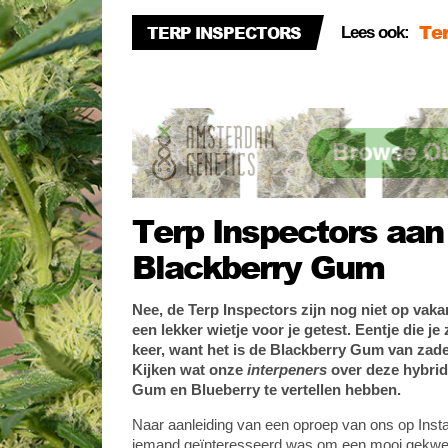
Am
Ter
TERP INSPECTORS
Lees ook:
Ba
Goe
Co
Terp Inspectors aan
Blackberry Gum
Nee, de Terp Inspectors zijn nog niet op vak
een lekker wietje voor je getest. Eentje die j
keer, want het is de Blackberry Gum van zad
Kijken wat onze
interpeners
over deze hybrid
Gum en Blueberry te vertellen hebben.
Naar aanleiding van een oproep van ons op Inst
iemand geïnteresseerd was om een mooi gekweek