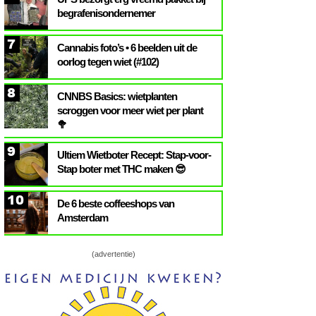
begrafenisondernemer
7
Cannabis foto’s • 6 beelden uit de
oorlog tegen wiet (#102)
8
CNNBS Basics: wietplanten
scroggen voor meer wiet per plant
🥦
9
Ultiem Wietboter Recept: Stap-voor-
Stap boter met THC maken 😎
10
De 6 beste coffeeshops van
Amsterdam
(advertentie)