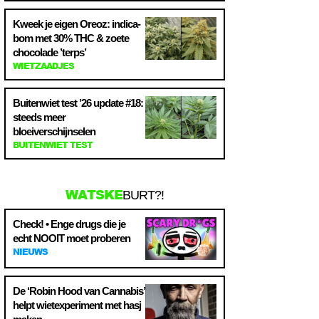
Kweek je eigen Oreoz: indica-
bom met 30% THC & zoete
chocolade ’terps’
WIETZAADJES
Buitenwiet test ’26 update #18:
steeds meer
bloeiverschijnselen
BUITENWIET TEST
WATSKE
BURT?!
Check! • Enge drugs die je
echt NOOIT moet proberen
NIEUWS
De ‘Robin Hood van Cannabis’
helpt wietexperiment met hasj