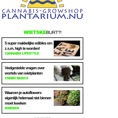
WIETSKE
BURT?!
5 super makkelijke edibles om
z.s.m. high te worden!
CANNABIS LIFESTYLE
Veelgestelde vragen over
wortels van wietplanten
CNNBS BASICS
Waarom je autoflowers
eigenlijk helemaal niet binnen
moet kweken
KWEKEN