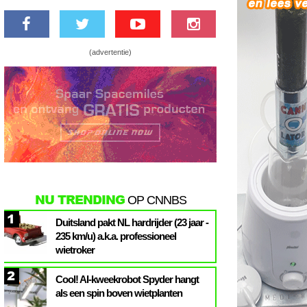
(advertentie)
NU TRENDING
OP CNNBS
1
Duitsland pakt NL hardrijder (23 jaar -
235 km/u) a.k.a. professioneel
wietroker
2
Cool! AI-kweekrobot Spyder hangt
als een spin boven wietplanten