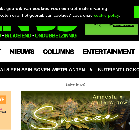
t gebruik van cookies voor een optimale ervaring.
 weten over het gebruik van cookies? Lees onze
cookie policy
.
T
NIEUWS
COLUMNS
ENTERTAINMENT
NUTRIENT LOCKOUT: HONGERIGE WIETPLANTEN OND
(advertentie)
p Inspectors proeven de zomer met Sour
nana Sherbet
d stoned van Paradox Special a.k.a. Ice
okies
p Inspectors vergelijken drie Amsterdamse