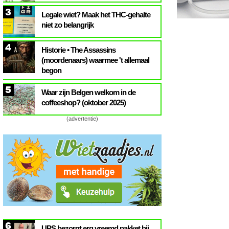
3
Legale wiet? Maak het THC-gehalte
niet zo belangrijk
4
Historie • The Assassins
(moordenaars) waarmee 't allemaal
begon
5
Waar zijn Belgen welkom in de
coffeeshop? (oktober 2025)
(advertentie)
6
UPS bezorgt erg vreemd pakket bij