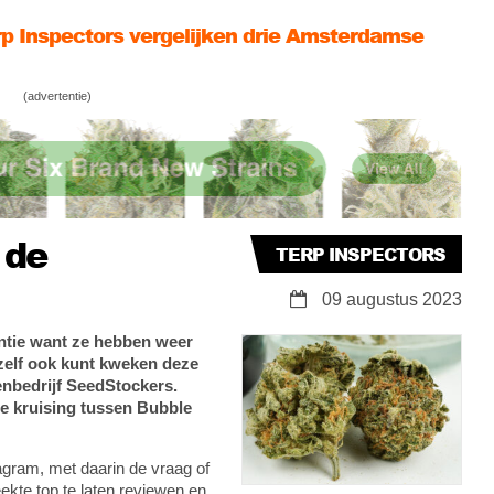
nesia’s
p Inspectors proeven de zomer met Sour
nana Sherbet
d stoned van Paradox Special a.k.a. Ice
(advertentie)
okies
 de
TERP INSPECTORS
09 augustus 2023
antie want ze hebben weer
e zelf ook kunt kweken deze
enbedrijf SeedStockers.
e kruising tussen Bubble
agram, met daarin de vraag of
te top te laten reviewen en