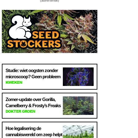
(advertentie)
Studie: wiet oogsten zonder
microscoop? Geen probleem
KWEKEN
Zomer-update over Gorilla,
Camelberry & Frosty’s Freaks
DOKTER GROEN
Hoe legalisering de
cannabiswereld om zeep helpt