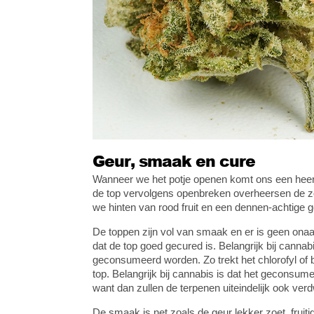
Geur, smaak en cure
Wanneer we het potje openen komt ons een heerli
de top vervolgens openbreken overheersen de zo
we hinten van rood fruit en een dennen-achtige 
De toppen zijn vol van smaak en er is geen onaa
dat de top goed gecured is. Belangrijk bij cannabi
geconsumeerd worden. Zo trekt het chlorofyl of 
top. Belangrijk bij cannabis is dat het geconsume
want dan zullen de terpenen uiteindelijk ook verd
De smaak is net zoals de geur lekker zoet, frui