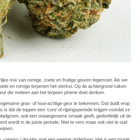
jke mix van romige, zoete en fruitige geuren tegemoet. Als we
ete en romige terpenen het sterkst. Op de achtergrond ruiken
geur die meteen aan het terpeen pinene doet denken.
ngename gras- of hooi-achtige geur te bekennen. Dat duidt erop
s is dat de toppen een ‘cure’ of rijpingsperiode krijgen voordat ze
bladgroen, wat een onaangename smaak geeft, gedeeltelijk uit de
erd wordt in de juiste periode. Niet te vers maar ook niet te oud
wijnen.
tig, creamy / doughy met een weeïge ondertoon. Het is een mooie