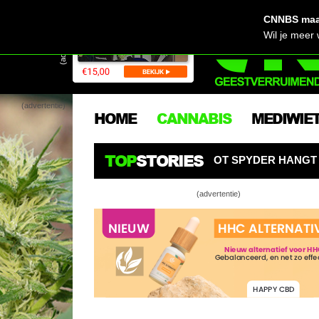
CNNBS maak
(advertentie)
Wil je meer
(advertentie)
HOME
CANNABIS
MEDIWIE
TOP
STORIES
OBOT SPYDER HANGT ALS EEN SPIN BOVEN WIETPLANTEN
(advertentie)
Ter
Ba
Goe
Co
Ter