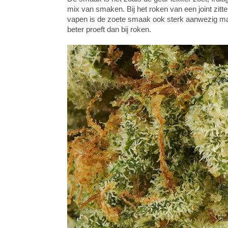
mix van smaken. Bij het roken van een joint zit
vapen is de zoete smaak ook sterk aanwezig maar 
beter proeft dan bij roken.