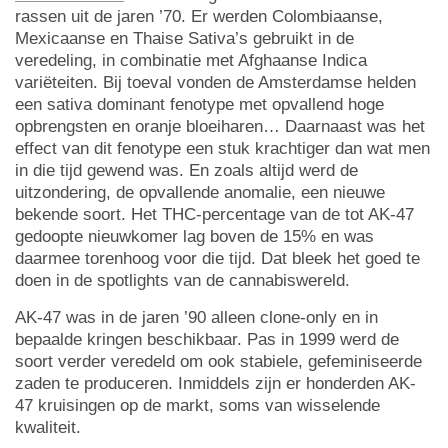
rassen uit de jaren ’70. Er werden Colombiaanse,
Mexicaanse en Thaise Sativa’s gebruikt in de
veredeling, in combinatie met Afghaanse Indica
variëteiten. Bij toeval vonden de Amsterdamse helden
een sativa dominant fenotype met opvallend hoge
opbrengsten en oranje bloeiharen… Daarnaast was het
effect van dit fenotype een stuk krachtiger dan wat men
in die tijd gewend was. En zoals altijd werd de
uitzondering, de opvallende anomalie, een nieuwe
bekende soort. Het THC-percentage van de tot AK-47
gedoopte nieuwkomer lag boven de 15% en was
daarmee torenhoog voor die tijd. Dat bleek het goed te
doen in de spotlights van de cannabiswereld.
AK-47 was in de jaren ’90 alleen clone-only en in
bepaalde kringen beschikbaar. Pas in 1999 werd de
soort verder veredeld om ook stabiele, gefeminiseerde
zaden te produceren. Inmiddels zijn er honderden AK-
47 kruisingen op de markt, soms van wisselende
kwaliteit.