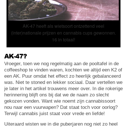
AK-47 heeft als wietsoort ontzettend veel
(inter)nationale prijzen en cannabis cups gewonnen.
16 in totaal!
AK-47?
Vroeger, toen we nog regelmatig aan de pooltafel in de
coffeeshop te vinden waren, kochten we altijd een K2 of
een AK. Puur omdat het effect zo heerlijk gebalanceerd
was. Niet te stoned en lekker sociaal. Daar vertellen we
je later in het artikel trouwens meer over. In die rokerige
herinnering blijft ons bij dat we de naam zo slecht
gekozen vonden. Want wie noemt zijn cannabissoort
nou naar een vuurwapen? Dat staat toch voor oorlog?
Terwijl cannabis juist staat voor vrede en liefde!
Uiteraard wisten we in die puberjaren nog niet zo heel