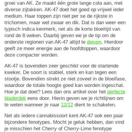
groei van AK. Ze maakt één grote lange cola aan, met
diverse zijtakken. AK-47 doet het goed op vrijwel ieder
medium. Haar toppen zijn niet per se de rijkste in
trichomen, maar wel zwaar en dik. Dat is dan weer een
typisch indica kenmerk, net als de korte bloeitijd van
rond de 8 weken. Daarbij geven we je de tip om de
onderste regionen van AK-47 altijd te
dieven
. Hierdoor
geeft ze meer energie aan de hoofdtoppen, waardoor
deze compacter worden.
AK-47 is bovendien zeer geschikt voor de startende
kweker. De soort is stabiel, sterk en kan tegen een
stootje. Bovendien strekt ze niet zoveel in de bloeifase,
waardoor de totale hoogte goed kan worden ingeschat.
Hoe je dat doet? Lees dan ons artikel over het
perfecte
bladerdek
eens door. Hierin geven we je richtlijnen om
te weten wanneer je naar
12/12
dient te schakelen.
Net als iedere cannabissoort kent AK-47 ook een paar
bijzondere fenotypes. Mocht je geluk hebben, dan vind
je misschien het Cherry of Cherry-Lime fenotype