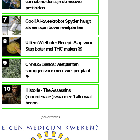
cannabinoïden zijn de nieuwe
pesticiden
7
Cool! AI-kweekrobot Spyder hangt
als een spin boven wietplanten
8
Ultiem Wietboter Recept: Stap-voor-
Stap boter met THC maken 😎
9
CNNBS Basics: wietplanten
scroggen voor meer wiet per plant
🥦
10
Historie • The Assassins
(moordenaars) waarmee 't allemaal
begon
(advertentie)