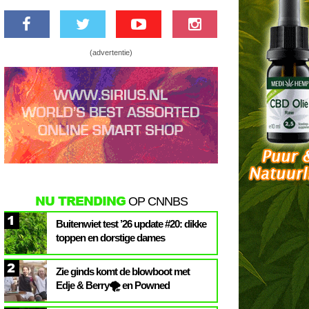
(advertentie)
NU TRENDING
OP CNNBS
1
Buitenwiet test ’26 update #20: dikke
toppen en dorstige dames
2
Zie ginds komt de blowboot met
Edje & Berry🌪️ en Powned