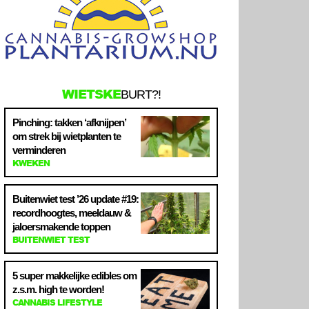
WIETSKE
BURT?!
Pinching: takken ‘afknijpen’
om strek bij wietplanten te
verminderen
KWEKEN
Buitenwiet test ’26 update #19:
recordhoogtes, meeldauw &
jaloersmakende toppen
BUITENWIET TEST
5 super makkelijke edibles om
z.s.m. high te worden!
CANNABIS LIFESTYLE