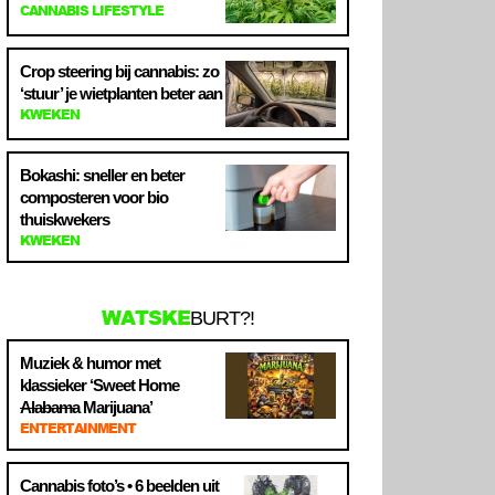
CANNABIS LIFESTYLE
Crop steering bij cannabis: zo
‘stuur’ je wietplanten beter aan
KWEKEN
Bokashi: sneller en beter
composteren voor bio
thuiskwekers
KWEKEN
WATSKE
BURT?!
Muziek & humor met
klassieker ‘Sweet Home
Alabama
Marijuana’
ENTERTAINMENT
Cannabis foto’s • 6 beelden uit