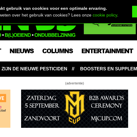
t gebruik van cookies voor een optimale ervaring.
 weten over het gebruik van cookies? Lees onze
cookie policy
.
T
NIEUWS
COLUMNS
ENTERTAINMENT
BOOSTERS EN SUPPLEMENTEN: NOODZAKELIJK VOOR W
(advertentie)
te mannelijke en vrouwelijke wietplanten om te
e, Haze… 12 favoriete wietsoorten en hun
e terpenen
? Dat ligt misschien wel aan je aarde