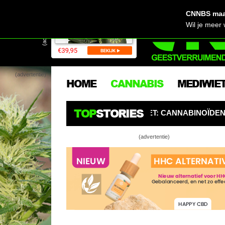
CNNBS maak
(advertentie)
Wil je meer
(advertentie)
HOME
CANNABIS
MEDIWIE
TOP
STORIES
PGELET: CANNABINOÏDEN ZIJN DE NIEUWE PESTICIDEN
(advertentie)
Kies de bes
kruisen
Kush, Chees
belangrijkst
Magere oogst