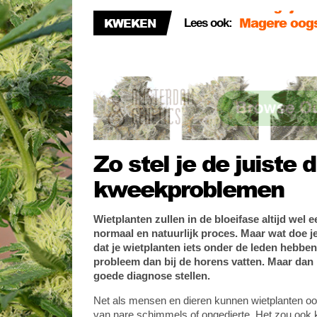
KWEKEN
Kies de bes
Lees ook:
kruisen
Kush, Chees
belangrijkst
Zo stel je de juiste 
kweekproblemen
Wietplanten zullen in de bloeifase altijd wel e
normaal en natuurlijk proces. Maar wat doe j
dat je wietplanten iets onder de leden hebben?
probleem dan bij de horens vatten. Maar dan 
goede diagnose stellen.
Net als mensen en dieren kunnen wietplanten oo
van nare schimmels of ongedierte. Het zou ook 