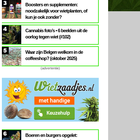
3
Boosters en supplementen:
noodzakelijk voor wietplanten, of
kun je ook zonder?
4
Cannabis foto’s • 6 beelden uit de
oorlog tegen wiet (#102)
5
Waar zijn Belgen welkom in de
coffeeshop? (oktober 2025)
(advertentie)
6
Boeren en burgers opgelet: