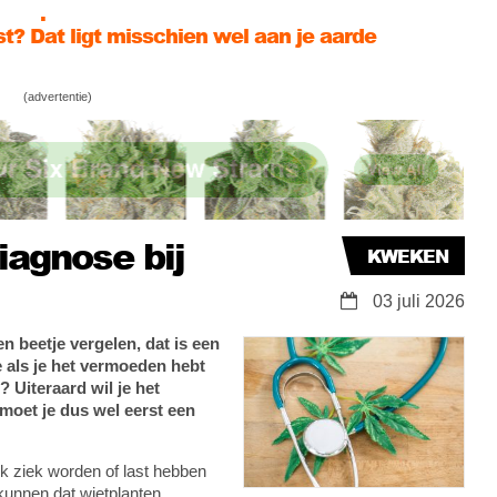
te mannelijke en vrouwelijke wietplanten om te
e, Haze… 12 favoriete wietsoorten en hun
(advertentie)
e terpenen
diagnose bij
KWEKEN
03 juli 2026
en beetje vergelen, dat is een
e als je het vermoeden hebt
 Uiteraard wil je het
moet je dus wel eerst een
k ziek worden of last hebben
kunnen dat wietplanten