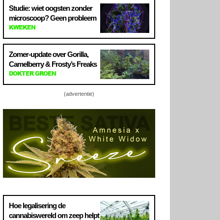
Studie: wiet oogsten zonder
microscoop? Geen probleem
KWEKEN
Zomer-update over Gorilla,
Camelberry & Frosty’s Freaks
DOKTER GROEN
(advertentie)
Hoe legalisering de
cannabiswereld om zeep helpt