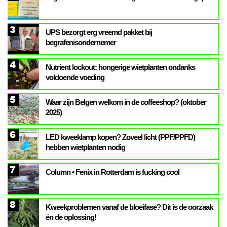
3
UPS bezorgt erg vreemd pakket bij
begrafenisondernemer
4
Nutrient lockout: hongerige wietplanten ondanks
voldoende voeding
5
Waar zijn Belgen welkom in de coffeeshop? (oktober
2025)
6
LED kweeklamp kopen? Zoveel licht (PPF/PPFD)
hebben wietplanten nodig
7
Column • Fenix in Rotterdam is fucking cool
8
Kweekproblemen vanaf de bloeifase? Dit is de oorzaak
én de oplossing!