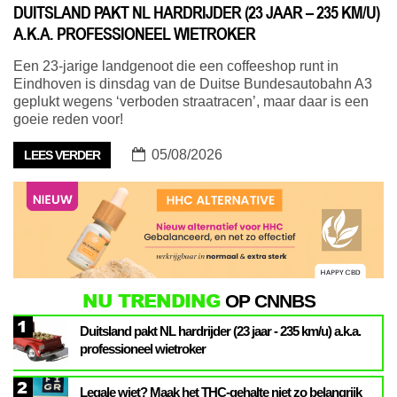
DUITSLAND PAKT NL HARDRIJDER (23 JAAR – 235 KM/U)
A.K.A. PROFESSIONEEL WIETROKER
Een 23-jarige landgenoot die een coffeeshop runt in
Eindhoven is dinsdag van de Duitse Bundesautobahn A3
geplukt wegens ‘verboden straatracen’, maar daar is een
goeie reden voor!
05/08/2026
LEES VERDER
NU TRENDING
OP CNNBS
1
Duitsland pakt NL hardrijder (23 jaar - 235 km/u) a.k.a.
professioneel wietroker
2
Legale wiet? Maak het THC-gehalte niet zo belangrijk