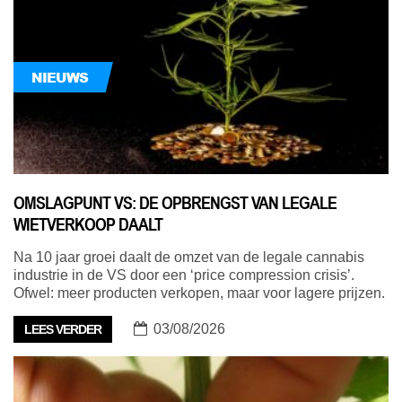
NIEUWS
OMSLAGPUNT VS: DE OPBRENGST VAN LEGALE
WIETVERKOOP DAALT
Na 10 jaar groei daalt de omzet van de legale cannabis
industrie in de VS door een ‘price compression crisis’.
Ofwel: meer producten verkopen, maar voor lagere prijzen.
03/08/2026
LEES VERDER