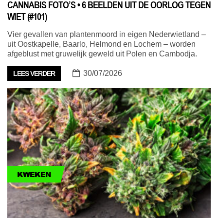
CANNABIS FOTO’S • 6 BEELDEN UIT DE OORLOG TEGEN
WIET (#101)
Vier gevallen van plantenmoord in eigen Nederwietland –
uit Oostkapelle, Baarlo, Helmond en Lochem – worden
afgeblust met gruwelijk geweld uit Polen en Cambodja.
30/07/2026
LEES VERDER
KWEKEN