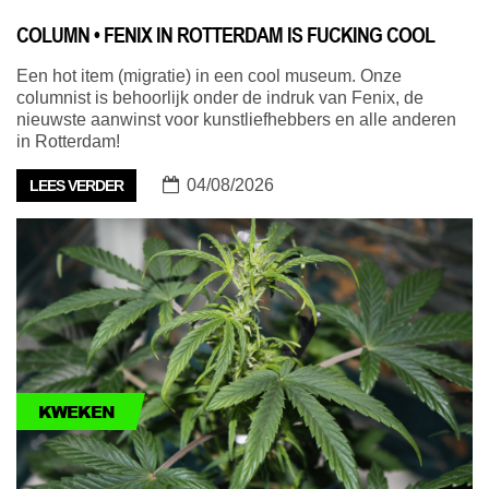
COLUMN • FENIX IN ROTTERDAM IS FUCKING COOL
Een hot item (migratie) in een cool museum. Onze
columnist is behoorlijk onder de indruk van Fenix, de
nieuwste aanwinst voor kunstliefhebbers en alle anderen
in Rotterdam!
04/08/2026
LEES VERDER
KWEKEN