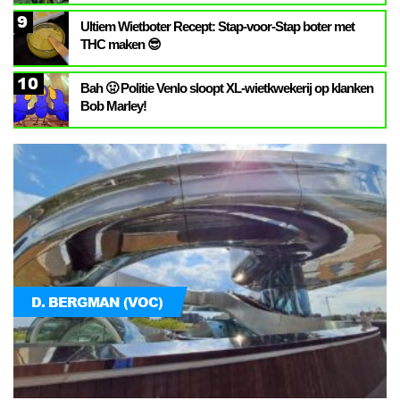
9
Ultiem Wietboter Recept: Stap-voor-Stap boter met
THC maken 😎
10
Bah 🤢 Politie Venlo sloopt XL-wietkwekerij op klanken
Bob Marley!
D. BERGMAN (VOC)