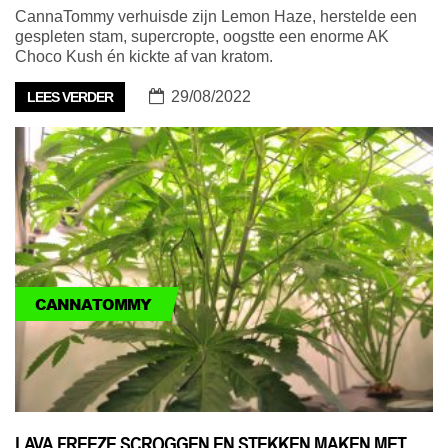
CannaTommy verhuisde zijn Lemon Haze, herstelde een
gespleten stam, supercropte, oogstte een enorme AK
Choco Kush én kickte af van kratom.
29/08/2022
LEES VERDER
CANNATOMMY
LAVA FREEZE SCROGGEN EN STEKKEN MAKEN MET