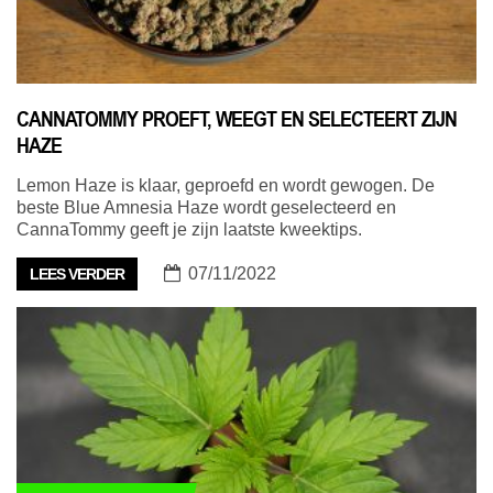
CANNATOMMY PROEFT, WEEGT EN SELECTEERT ZIJN
HAZE
Lemon Haze is klaar, geproefd en wordt gewogen. De
beste Blue Amnesia Haze wordt geselecteerd en
CannaTommy geeft je zijn laatste kweektips.
07/11/2022
LEES VERDER