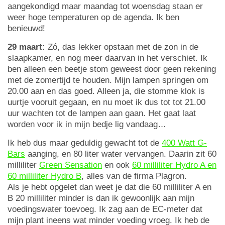
aangekondigd maar maandag tot woensdag staan er
weer hoge temperaturen op de agenda. Ik ben
benieuwd!
29 maart:
Zó, das lekker opstaan met de zon in de
slaapkamer, en nog meer daarvan in het verschiet. Ik
ben alleen een beetje stom geweest door geen rekening
met de zomertijd te houden. Mijn lampen springen om
20.00 aan en das goed. Alleen ja, die stomme klok is
uurtje vooruit gegaan, en nu moet ik dus tot tot 21.00
uur wachten tot de lampen aan gaan. Het gaat laat
worden voor ik in mijn bedje lig vandaag…
Ik heb dus maar geduldig gewacht tot de
400 Watt G-
Bars
aanging, en 80 liter water vervangen. Daarin zit 60
milliliter
Green Sensation
en ook
60 milliliter Hydro A en
60 milliliter Hydro B
, alles van de firma Plagron.
Als je hebt opgelet dan weet je dat die 60 milliliter A en
B 20 milliliter minder is dan ik gewoonlijk aan mijn
voedingswater toevoeg. Ik zag aan de EC-meter dat
mijn plant ineens wat minder voeding vroeg. Ik heb de