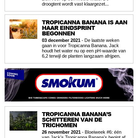
droogtent wordt vast klaargezet...
TROPICANNA BANANA IS AAN
HAAR EINDSPRINT
BEGONNEN
03 december 2021
- De laatste weken
gaan in voor Tropicanna Banana. Jack
houdt het water nu op een pH-waarde van
6,2 terwijl de planten langzaam afrijpen.
TROPICANNA BANANA’S
SCHITTEREN VAN DE
TRICHOMEN
26 november 2021
- Bloeiweek #6: één
van Jack's Tropicanna Banana's begint af