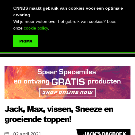
(advertentie)
CNNBS maakt gebruik van cookies voor een optimale
ervaring.
Wil je meer weten over het gebruik van cookies? Lees
onze
cookie policy
.
MENU
PRIMA
ZOEKEN
Jack, Max, vissen, Sneeze en
groeiende toppen!
JACK'S DAGBOEK
02 april 2021