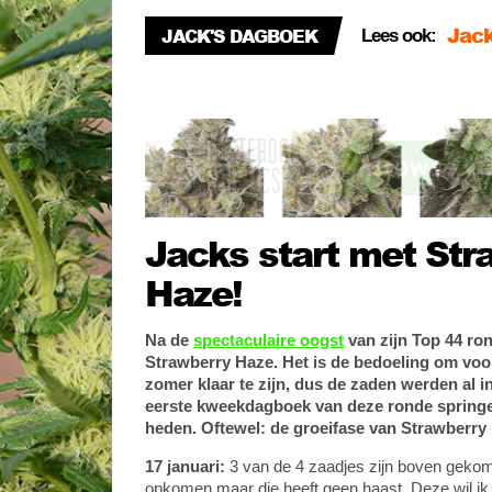
Oogs
JACK'S DAGBOEK
Lees ook:
Top 
Jacks start met Str
Haze!
Na de
spectaculaire oogst
van zijn Top 44 ro
Strawberry Haze. Het is de bedoeling om vo
zomer klaar te zijn, dus de zaden werden al in
eerste kweekdagboek van deze ronde springe
heden. Oftewel: de groeifase van Strawberry
17 januari:
3 van de 4 zaadjes zijn boven geko
opkomen maar die heeft geen haast. Deze wil ik