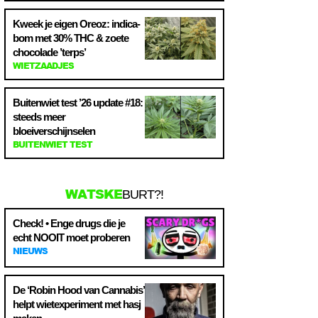
Kweek je eigen Oreoz: indica-
bom met 30% THC & zoete
chocolade ’terps’
WIETZAADJES
Buitenwiet test ’26 update #18:
steeds meer
bloeiverschijnselen
BUITENWIET TEST
WATSKE
BURT?!
Check! • Enge drugs die je
echt NOOIT moet proberen
NIEUWS
De ‘Robin Hood van Cannabis’
helpt wietexperiment met hasj