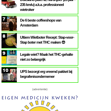
235 km/u) a.k.a. professioneel
wietroker
7
De 6 beste coffeeshops van
Amsterdam
8
Ultiem Wietboter Recept: Stap-voor-
Stap boter met THC maken 😎
9
Legale wiet? Maak het THC-gehalte
niet zo belangrijk
10
UPS bezorgt erg vreemd pakket bij
begrafenisondernemer
(advertentie)