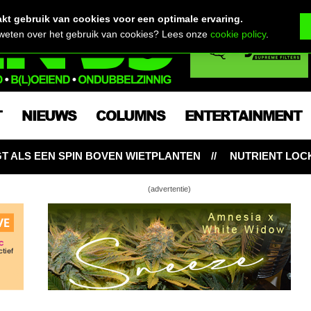
t gebruik van cookies voor een optimale ervaring.
 weten over het gebruik van cookies? Lees onze
cookie policy
.
T
NIEUWS
COLUMNS
ENTERTAINMENT
NTEN
NUTRIENT LOCKOUT: HONGERIGE WIETPLANTEN
(advertentie)
ten, toprot & op naar de 20 weckpotten vol!
44 zit erop! Door naar de volgende ronde…
s oogstdagboek: 3 down, 1 to go…