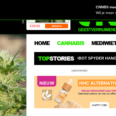
CNNBS maak
(advertentie)
Wil je meer
(advertentie)
HOME
CANNABIS
MEDIWIE
TOP
STORIES
EEKROBOT SPYDER HANGT ALS EEN SPIN BOVEN WIETPLA
(advertentie)
Oogs
Top 
Jack