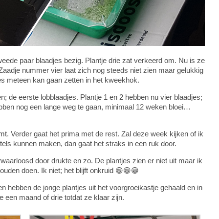
eede paar blaadjes bezig. Plantje drie zat verkeerd om. Nu is ze
Zaadje nummer vier laat zich nog steeds niet zien maar gelukkig
kjes meteen kan gaan zetten in het kweekhok.
n; de eerste lobblaadjes. Plantje 1 en 2 hebben nu vier blaadjes;
ebben nog een lange weg te gaan, minimaal 12 weken bloei…
mt. Verder gaat het prima met de rest. Zal deze week kijken of ik
rtels kunnen maken, dan gaat het straks in een ruk door.
aarloosd door drukte en zo. De plantjes zien er niet uit maar ik
en doen. Ik niet; het blijft onkruid 😁😁😁
ebben de jonge plantjes uit het voorgroeikastje gehaald en in
 een maand of drie totdat ze klaar zijn.