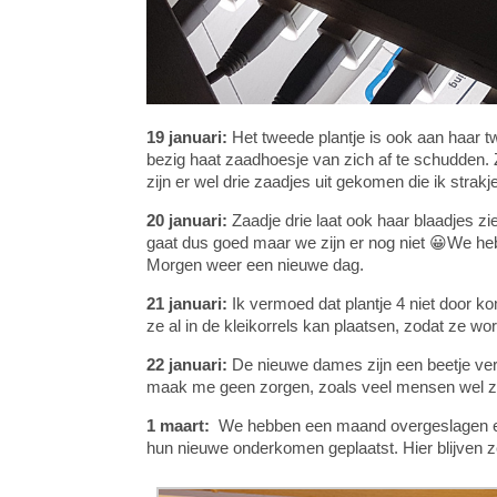
19 januari:
Het tweede plantje is ook aan haar tw
bezig haat zaadhoesje van zich af te schudden. 
zijn er wel drie zaadjes uit gekomen die ik stra
20 januari:
Zaadje drie laat ook haar blaadjes zie
gaat dus goed maar we zijn er nog niet 😀We h
Morgen weer een nieuwe dag.
21 januari:
Ik vermoed dat plantje 4 niet door ko
ze al in de kleikorrels kan plaatsen, zodat ze wo
22 januari:
De nieuwe dames zijn een beetje verw
maak me geen zorgen, zoals veel mensen wel zoud
1 maart:
We hebben een maand overgeslagen en h
hun nieuwe onderkomen geplaatst. Hier blijven ze