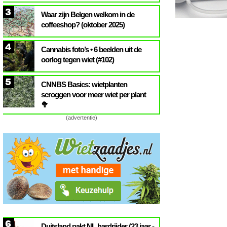
3
Waar zijn Belgen welkom in de
coffeeshop? (oktober 2025)
4
Cannabis foto’s • 6 beelden uit de
oorlog tegen wiet (#102)
5
CNNBS Basics: wietplanten
scroggen voor meer wiet per plant
🥦
(advertentie)
6
Duitsland pakt NL hardrijder (23 jaar -