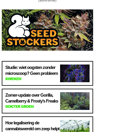
(advertentie)
Studie: wiet oogsten zonder
microscoop? Geen probleem
KWEKEN
Zomer-update over Gorilla,
Camelberry & Frosty’s Freaks
DOKTER GROEN
Hoe legalisering de
cannabiswereld om zeep helpt