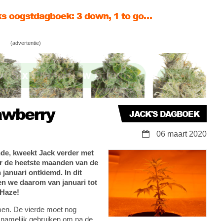
ten, toprot & op naar de 20 weckpotten vol!
44 zit erop! Door naar de volgende ronde…
(advertentie)
awberry
JACK'S DAGBOEK
06 maart 2020
nde, kweekt Jack verder met
or de heetste maanden van de
 januari ontkiemd. In dit
n we daarom van januari tot
 Haze!
men. De vierde moet nog
 namelijk gebruiken om na de