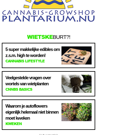
WIETSKE
BURT?!
5 super makkelijke edibles om
z.s.m. high te worden!
CANNABIS LIFESTYLE
Veelgestelde vragen over
wortels van wietplanten
CNNBS BASICS
Waarom je autoflowers
eigenlijk helemaal niet binnen
moet kweken
KWEKEN