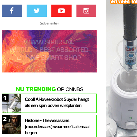
(advertentie)
NU TRENDING
OP CNNBS
1
Cool! AI-kweekrobot Spyder hangt
als een spin boven wietplanten
2
Historie • The Assassins
(moordenaars) waarmee 't allemaal
begon