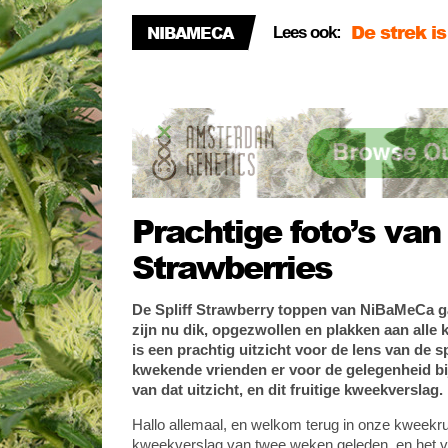
NiBaMeCa l
NIBAMECA
Lees ook:
NiBaMeCa 
Prachtige foto’s va
Strawberries
De Spliff Strawberry toppen van NiBaMeCa ga
zijn nu dik, opgezwollen en plakken aan alle
is een prachtig uitzicht voor de lens van de 
kwekende vrienden er voor de gelegenheid bi
van dat uitzicht, en dit fruitige kweekverslag.
Hallo allemaal, en welkom terug in onze kweekr
kweekverslag van twee weken geleden, en het ve