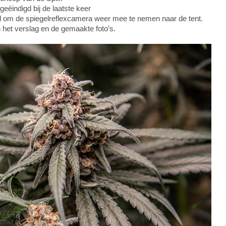
geëindigd bij de laatste keer
d om de spiegelreflexcamera weer mee te nemen naar de tent.
 het verslag en de gemaakte foto’s.