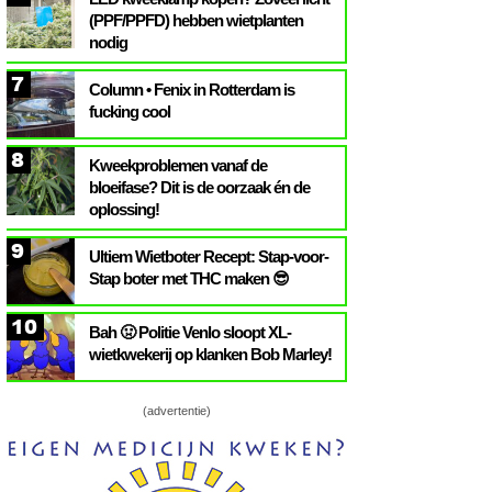
(PPF/PPFD) hebben wietplanten
nodig
7
Column • Fenix in Rotterdam is
fucking cool
8
Kweekproblemen vanaf de
bloeifase? Dit is de oorzaak én de
oplossing!
9
Ultiem Wietboter Recept: Stap-voor-
Stap boter met THC maken 😎
10
Bah 🤢 Politie Venlo sloopt XL-
wietkwekerij op klanken Bob Marley!
(advertentie)