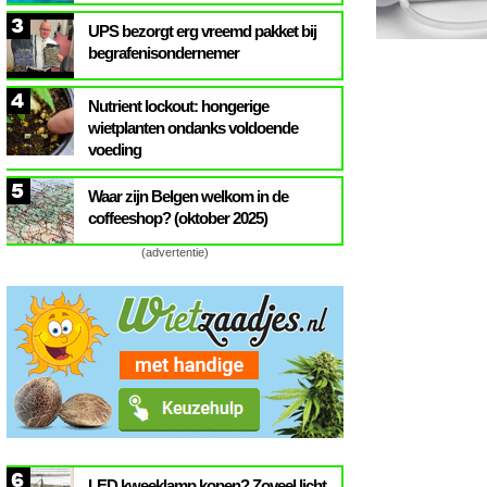
3
UPS bezorgt erg vreemd pakket bij
begrafenisondernemer
4
Nutrient lockout: hongerige
wietplanten ondanks voldoende
voeding
5
Waar zijn Belgen welkom in de
coffeeshop? (oktober 2025)
(advertentie)
6
LED kweeklamp kopen? Zoveel licht