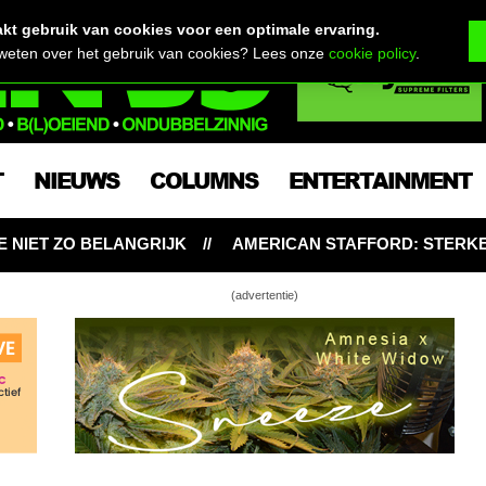
t gebruik van cookies voor een optimale ervaring.
 weten over het gebruik van cookies? Lees onze
cookie policy
.
T
NIEUWS
COLUMNS
ENTERTAINMENT
STAFFORD: STERKE SATIVA-HYBRIDE BIJT VAN ZICH AF ME
(advertentie)
aat aardbeien bloeien
kweekt overhéérlijke zomerkoningen
s voorbij, Strawberry toppen komen eraan!