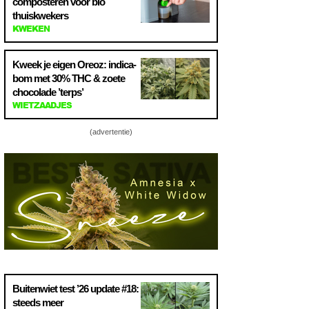
composteren voor bio
thuiskwekers
KWEKEN
Kweek je eigen Oreoz: indica-
bom met 30% THC & zoete
chocolade ’terps’
WIETZAADJES
(advertentie)
Buitenwiet test ’26 update #18:
steeds meer