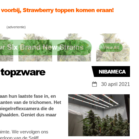
aat aardbeien bloeien
kweekt overhéérlijke zomerkoningen
(advertentie)
n topzware
NIBAMECA
30 april 2021
an hun laatste fase in, en
 kanten van de trichomen. Het
spiegelreflexcamera die de
jhaalden. Geniet dus maar
uimte. We vervolgen ons
rloop van de Spliff