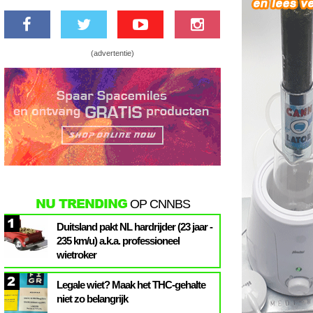
(advertentie)
NU TRENDING
OP CNNBS
1
Duitsland pakt NL hardrijder (23 jaar -
235 km/u) a.k.a. professioneel
wietroker
2
Legale wiet? Maak het THC-gehalte
niet zo belangrijk