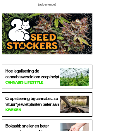
(advertentie)
Hoe legalisering de
cannabiswereld om zeep helpt
CANNABIS LIFESTYLE
Crop steering bij cannabis: zo
‘stuur’ je wietplanten beter aan
KWEKEN
Bokashi: sneller en beter