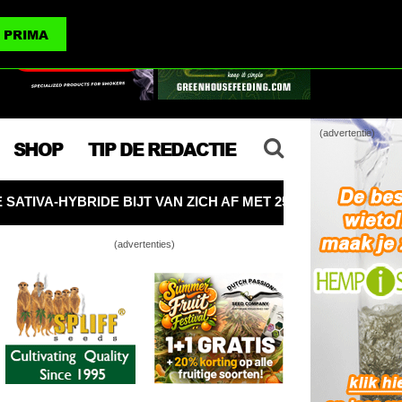
(advertenties)
PRIMA
(advertentie)
SHOP
TIP DE REDACTIE
T 25% THC
OMSLAGPUNT VS: DE OPBRENGST VAN LE
(advertenties)