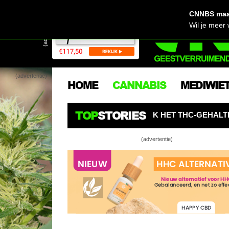
CNNBS maak
(advertentie)
Wil je meer
(advertentie)
HOME
CANNABIS
MEDIWIE
TOP
STORIES
K HET THC-GEHALTE NIET ZO BELANGRIJK
AMERICAN 
(advertentie)
NiBaMeCa l
NiBaMeCa 
De strek i