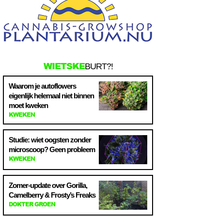
WIETSKE
BURT?!
Waarom je autoflowers
eigenlijk helemaal niet binnen
moet kweken
KWEKEN
Studie: wiet oogsten zonder
microscoop? Geen probleem
KWEKEN
Zomer-update over Gorilla,
Camelberry & Frosty’s Freaks
DOKTER GROEN