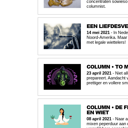
concentraten sowieso 
columnist.
EEN LIEFDESV
14 mei 2021
- In Nede
Noord-Amerika. Maar o
met legale wiettelers!
COLUMN • TO M
23 april 2021
- Niet al
prepareert. Aandacht 
prettiger en vollere s
COLUMN • DE 
EN WIET
08 april 2021
- Naar a
mixen peperduur aan d