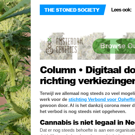
THE STONED SOCIETY
Lees ook:
Column • Digitaal d
richting verkiezinge
Terwijl we allemaal nog steeds zo veel mogelij
werk voor de
stichting Verbond voor Opheff
gewoon door. Al is het dankzij corona meer d
het verbod is nog steeds niet opgeheven.
Cannabis is niet legaal in N
Dat er nog steeds behoefte is aan een organisa