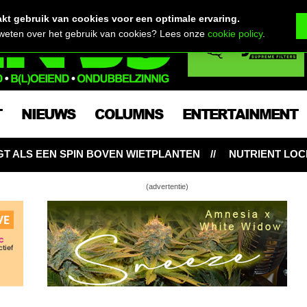
t gebruik van cookies voor een optimale ervaring.
 weten over het gebruik van cookies? Lees onze
cookie policy
.
T
NIEUWS
COLUMNS
ENTERTAINMENT
VEN WIETPLANTEN
NUTRIENT LOCKOUT: HONGERIGE 
(advertentie)
Column • Wat jouw joint over jezelf zegt
Column • Waarom we Amerika in de gaten