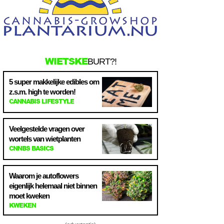
WIETSKE
BURT?!
5 super makkelijke edibles om
z.s.m. high te worden!
CANNABIS LIFESTYLE
Veelgestelde vragen over
wortels van wietplanten
CNNBS BASICS
Waarom je autoflowers
eigenlijk helemaal niet binnen
moet kweken
KWEKEN