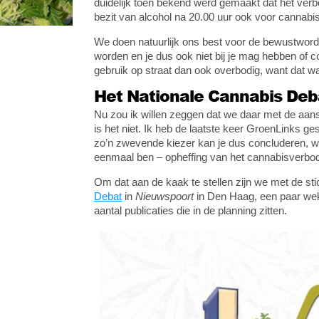
duidelijk toen bekend werd gemaakt dat het ver
bezit van alcohol na 20.00 uur ook voor cannabis
We doen natuurlijk ons best voor de bewustwordi
worden en je dus ook niet bij je mag hebben of c
gebruik op straat dan ook overbodig, want dat wa
Het Nationale Cannabis Deb
Nu zou ik willen zeggen dat we daar met de aan
is het niet. Ik heb de laatste keer GroenLinks g
zo’n zwevende kiezer kan je dus concluderen, want
eenmaal ben – opheffing van het cannabisverbod 
Om dat aan de kaak te stellen zijn we met de sti
Debat
in
Nieuwspoort
in Den Haag, een paar wek
aantal publicaties die in de planning zitten.