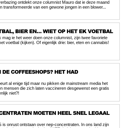
 verbazing ontdekt onze columnist Mauro dat ie deze maand
den transformeerde van een gewone jongen in een blower...
BAL, BIER EN… WIET OP HET EK VOETBAL
jk mag ie het weer doen onze columnist, zijn twee favoriete
 voetbal (kijken). Of eigenlijk drie: bier, eten en cannabis!
N DE COFFEESHOPS? HET HAD
eurt al enige tijd maar nu pikken de mainstream media het
gen mensen die zich laten vaccineren desgewenst een gratis
nlijk niet?!
CENTRATEN MOETEN HEEL SNEL LEGAAL
S is onrust ontstaan over nep-concentraten. In ons land zijn