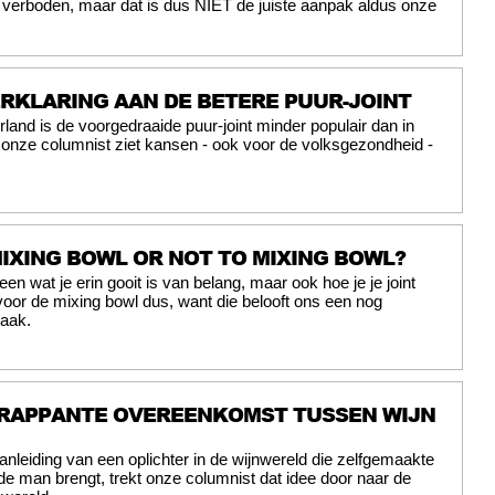
verboden, maar dat is dus NIET de juiste aanpak aldus onze
ERKLARING AAN DE BETERE PUUR-JOINT
rland is de voorgedraaide puur-joint minder populair dan in
nze columnist ziet kansen - ook voor de volksgezondheid -
IXING BOWL OR NOT TO MIXING BOWL?
leen wat je erin gooit is van belang, maar ook hoe je je joint
voor de mixing bowl dus, want die belooft ons een nog
maak.
FRAPPANTE OVEREENKOMST TUSSEN WIJN
anleiding van een oplichter in de wijnwereld die zelfgemaakte
e man brengt, trekt onze columnist dat idee door naar de