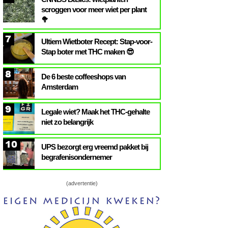
scroggen voor meer wiet per plant
🥦
7
Ultiem Wietboter Recept: Stap-voor-
Stap boter met THC maken 😎
8
De 6 beste coffeeshops van
Amsterdam
9
Legale wiet? Maak het THC-gehalte
niet zo belangrijk
10
UPS bezorgt erg vreemd pakket bij
begrafenisondernemer
(advertentie)