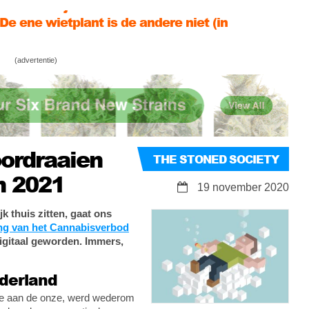
moeten blijven houden
De ene wietplant is de andere niet (in
Nederland)
Column • Wat jouw joint over jezelf zegt
(advertentie)
Column • Waarom we Amerika in de gaten
moeten blijven houden
oordraaien
THE STONED SOCIETY
n 2021
19 november 2020
k thuis zitten, gaat ons
ing van het Cannabisverbod
igitaal geworden. Immers,
ederland
tie aan de onze, werd wederom