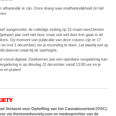
m afhankelijk te zijn. Onze drang naar onafhankelijkheid (in het
emen.
tieel’ aangemerkt, de volledige sluiting op 15 maart werd binnen
fgelopen jaar veel niet door, maar wat wel door kon gaan is de
ers. Op moment van publicatie van deze column zijn er 17
t en met 1 december) om je inzending te doen. Let daarbij wel op
d daarvan staat bij de spelregels.
jd vooral digitaal. Deelnemen aan een openbare vergadering kan
ergadering is op dinsdag 22 december vanaf 13:00 uur en je
n en praten!
CIETY
n het Verbond voor Opheffing van het Cannabisverbod (VOC).
lancer via thestonedsociety.com en medeoprichter van de