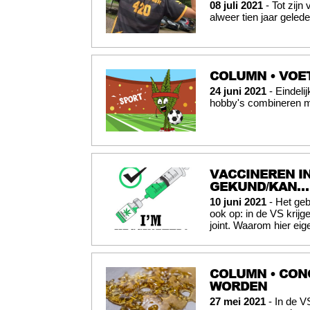
08 juli 2021
- Tot zijn
alweer tien jaar gele
COLUMN • VOET
24 juni 2021
- Eindeli
hobby's combineren met
VACCINEREN I
GEKUND/KAN…
10 juni 2021
- Het geb
ook op: in de VS krij
joint. Waarom hier eige
COLUMN • CON
WORDEN
27 mei 2021
- In de V