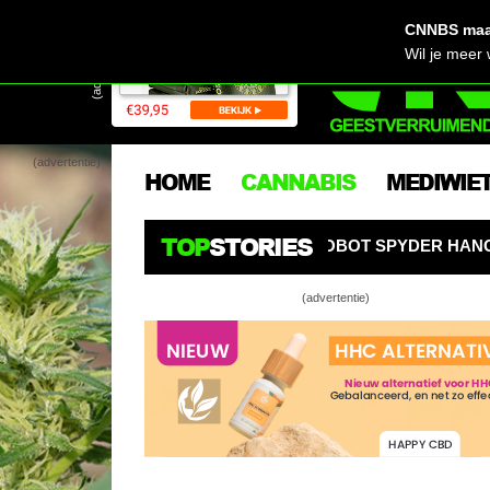
CNNBS maak
(advertentie)
Wil je meer
(advertentie)
HOME
CANNABIS
MEDIWIE
TOP
STORIES
COOL! AI-KWEEKROBOT SPYDER HANGT ALS EEN SPIN BO
(advertentie)