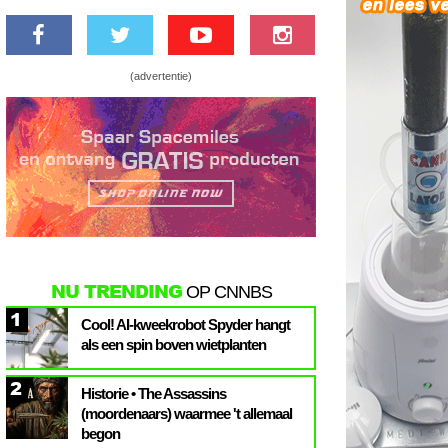
(advertentie)
NU TRENDING
OP CNNBS
1
Cool! AI-kweekrobot Spyder hangt
als een spin boven wietplanten
2
Historie • The Assassins
(moordenaars) waarmee 't allemaal
begon