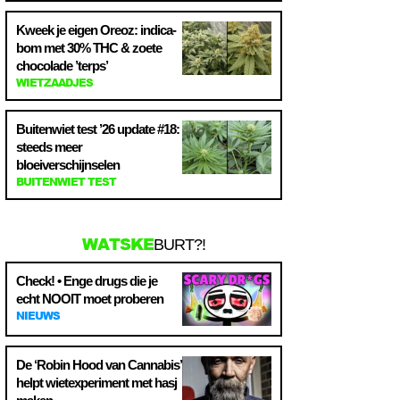
Kweek je eigen Oreoz: indica-
bom met 30% THC & zoete
chocolade ’terps’
WIETZAADJES
Buitenwiet test ’26 update #18:
steeds meer
bloeiverschijnselen
BUITENWIET TEST
WATSKE
BURT?!
Check! • Enge drugs die je
echt NOOIT moet proberen
NIEUWS
De ‘Robin Hood van Cannabis’
helpt wietexperiment met hasj