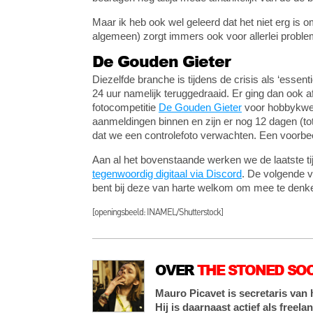
Maar ik heb ook wel geleerd dat het niet erg is o
algemeen) zorgt immers ook voor allerlei probl
De Gouden Gieter
Diezelfde branche is tijdens de crisis als ‘essen
24 uur namelijk teruggedraaid. Er ging dan ook a
fotocompetitie
De Gouden Gieter
voor hobbykwek
aanmeldingen binnen en zijn er nog 12 dagen (to
dat we een controlefoto verwachten. Een voorbeel
Aan al het bovenstaande werken we de laatste ti
tegenwoordig digitaal via Discord
. De volgende v
bent bij deze van harte welkom om mee te denke
[openingsbeeld: INAMEL/Shutterstock]
OVER
THE STONED SO
Mauro Picavet is secretaris va
Hij is daarnaast actief als free