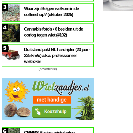
3
Waar zijn Belgen welkom in de
coffeeshop? (oktober 2025)
4
Cannabis foto’s • 6 beelden uit de
oorlog tegen wiet (#102)
5
Duitsland pakt NL hardrijder (23 jaar -
235 km/u) a.k.a. professioneel
wietroker
(advertentie)
6
CNNBS Basics: wietplanten