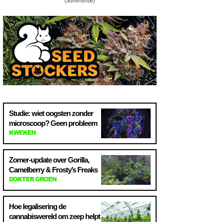
(advertentie)
Studie: wiet oogsten zonder
microscoop? Geen probleem
KWEKEN
Zomer-update over Gorilla,
Camelberry & Frosty’s Freaks
DOKTER GROEN
Hoe legalisering de
cannabiswereld om zeep helpt