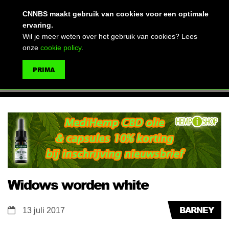
(advertentie)
CNNBS maakt gebruik van cookies voor een optimale
ervaring.
Wil je meer weten over het gebruik van cookies? Lees
onze
cookie policy
.
MENU
PRIMA
ZOEKEN
Widows worden white
BARNEY
13 juli 2017