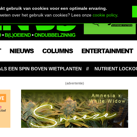
t gebruik van cookies voor een optimale ervaring.
 weten over het gebruik van cookies? Lees onze
cookie policy
.
T
NIEUWS
COLUMNS
ENTERTAINMENT
NTEN
NUTRIENT LOCKOUT: HONGERIGE WIETPLANTE
(advertentie)
erst voor Barney Green
 zijn kweektent klaar voor Sweet ’n Sour
 Gold Bar Kush