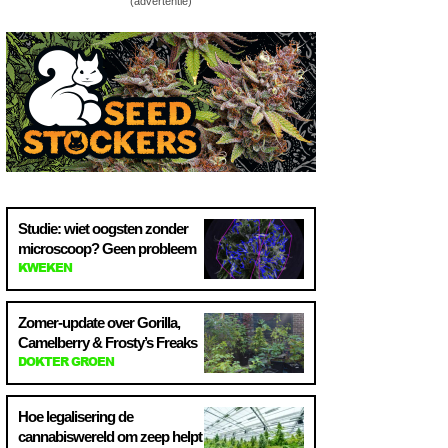
(advertentie)
Studie: wiet oogsten zonder
microscoop? Geen probleem
KWEKEN
Zomer-update over Gorilla,
Camelberry & Frosty’s Freaks
DOKTER GROEN
Hoe legalisering de
cannabiswereld om zeep helpt