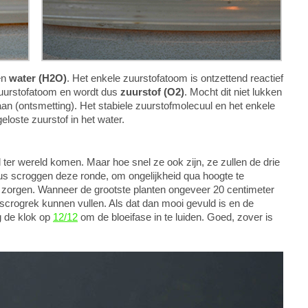
en
water (H2O)
. Het enkele zuurstofatoom is ontzettend reactief
zuurstofatoom en wordt dus
zuurstof (O2)
. Mocht dit niet lukken
aan (ontsmetting). Het stabiele zuurstofmolecuul en het enkele
loste zuurstof in het water.
ter wereld komen. Maar hoe snel ze ook zijn, ze zullen de drie
dus scroggen deze ronde, om ongelijkheid qua hoogte te
 zorgen. Wanneer de grootste planten ongeveer 20 centimeter
t scrogrek kunnen vullen. Als dat dan mooi gevuld is en de
 de klok op
12/12
om de bloeifase in te luiden. Goed, zover is