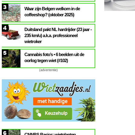
3
Waar zijn Belgen welkom in de
coffeeshop? (oktober 2025)
4
Duitsland pakt NL hardrijder (23 jaar -
235 km/u) a.k.a. professioneel
wietroker
5
Cannabis foto’s • 6 beelden uit de
oorlog tegen wiet (#102)
(advertentie)
6
CNNBS Basics: wietplanten