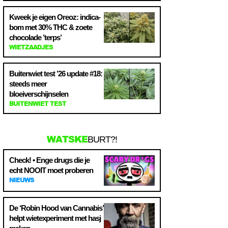
Kweek je eigen Oreoz: indica-
bom met 30% THC & zoete
chocolade ’terps’
WIETZAADJES
Buitenwiet test ’26 update #18:
steeds meer
bloeiverschijnselen
BUITENWIET TEST
WATSKE
BURT?!
Check! • Enge drugs die je
echt NOOIT moet proberen
NIEUWS
De ‘Robin Hood van Cannabis’
helpt wietexperiment met hasj