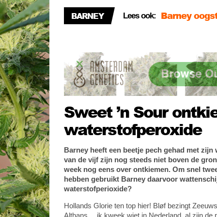
BARNEY
Een groene k
Lees ook:
Barney maakt
Sweet ’n Sour ontk
waterstofperoxide
Barney heeft een beetje pech gehad met zijn
van de vijf zijn nog steeds niet boven de gro
week nog eens over ontkiemen. Om snel twee
hebben gebruikt Barney daarvoor wattenschi
waterstofperioxide?
Hollands Glorie ten top hier! Bløf bezingt Zeeuw
Althans… ik kweek wiet in Nederland, al zijn de 