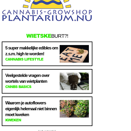
WIETSKE
BURT?!
5 super makkelijke edibles om
z.s.m. high te worden!
CANNABIS LIFESTYLE
Veelgestelde vragen over
wortels van wietplanten
CNNBS BASICS
Waarom je autoflowers
eigenlijk helemaal niet binnen
moet kweken
KWEKEN