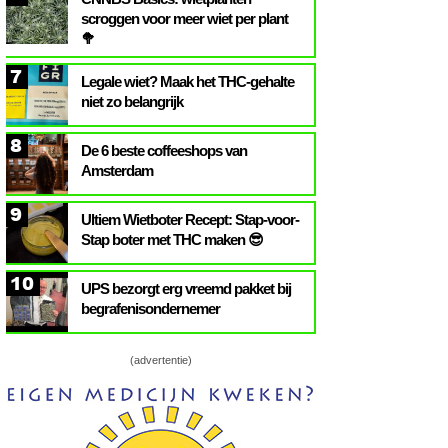
scroggen voor meer wiet per plant
🥦
7
Legale wiet? Maak het THC-gehalte
niet zo belangrijk
8
De 6 beste coffeeshops van
Amsterdam
9
Ultiem Wietboter Recept: Stap-voor-
Stap boter met THC maken 😎
10
UPS bezorgt erg vreemd pakket bij
begrafenisondernemer
(advertentie)