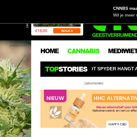
CNNBS maak
(advertentie)
Wil je meer
(advertentie)
HOME
CANNABIS
MEDIWIE
TOP
STORIES
EEKROBOT SPYDER HANGT ALS EEN SPIN BOVEN WIETPLA
(advertentie)
Een groene k
Barney maakt
Barney oogst