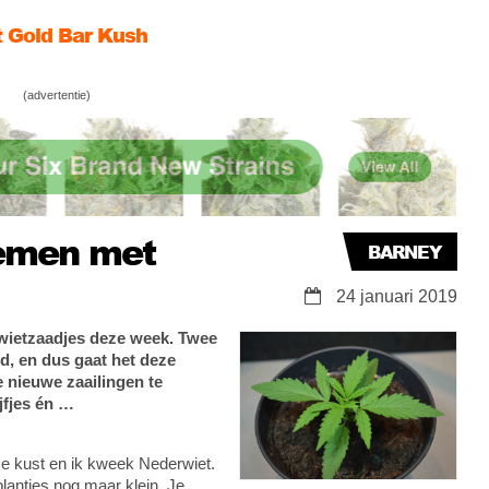
erst voor Barney Green
 zijn kweektent klaar voor Sweet ’n Sour
(advertentie)
iemen met
BARNEY
24 januari 2019
 wietzaadjes deze week. Twee
nd, en dus gaat het deze
 nieuwe zaailingen te
jfjes én …
se kust en ik kweek Nederwiet.
plantjes nog maar klein. Je