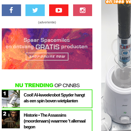
(advertentie)
NU TRENDING
OP CNNBS
1
Cool! AI-kweekrobot Spyder hangt
als een spin boven wietplanten
2
Historie • The Assassins
(moordenaars) waarmee 't allemaal
begon