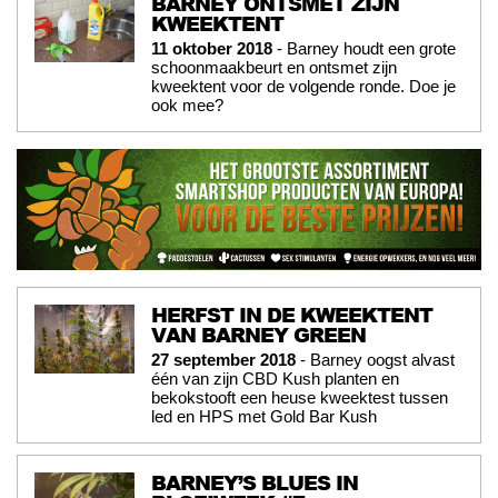
BARNEY ONTSMET ZIJN
KWEEKTENT
11 oktober 2018
- Barney houdt een grote
schoonmaakbeurt en ontsmet zijn
kweektent voor de volgende ronde. Doe je
ook mee?
HERFST IN DE KWEEKTENT
VAN BARNEY GREEN
27 september 2018
- Barney oogst alvast
één van zijn CBD Kush planten en
bekokstooft een heuse kweektest tussen
led en HPS met Gold Bar Kush
BARNEY’S BLUES IN