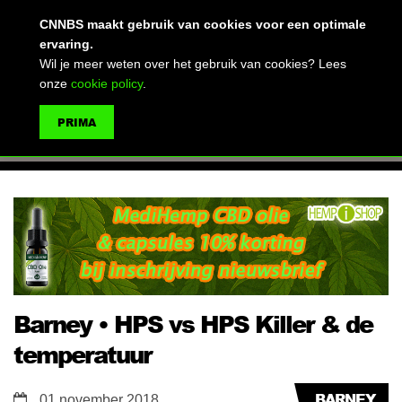
(advertentie)
CNNBS maakt gebruik van cookies voor een optimale
ervaring.
Wil je meer weten over het gebruik van cookies? Lees
onze
cookie policy
.
MENU
PRIMA
ZOEKEN
Barney • HPS vs HPS Killer & de
temperatuur
BARNEY
01 november 2018