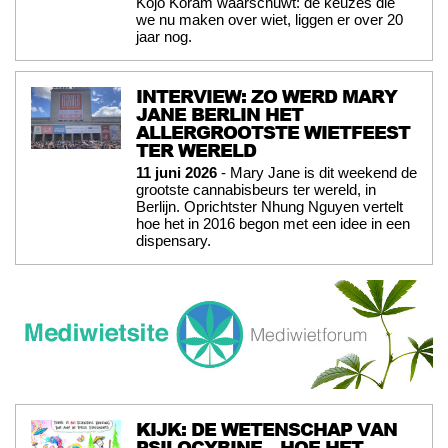
Kojo Koram waarschuwt: de keuzes die
we nu maken over wiet, liggen er over 20
jaar nog.
INTERVIEW: ZO WERD MARY
JANE BERLIN HET
ALLERGROOTSTE WIETFEEST
TER WERELD
11 juni 2026
- Mary Jane is dit weekend de
grootste cannabisbeurs ter wereld, in
Berlijn. Oprichtster Nhung Nguyen vertelt
hoe het in 2016 begon met een idee in een
dispensary.
KIJK: DE WETENSCHAP VAN
PSILOCYBINE – HOE HET