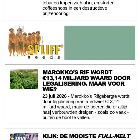
tobacco kopen zich al in, en storten
coffeeshops in een destructieve
prijzenoorlog.
MAROKKO’S RIF WORDT
€13,14 MILJARD WAARD DOOR
LEGALISERING. MAAR VOOR
WIE?
23 juli 2026
- Marokko's Rifgebergte wordt
door legalisering van mediwiet €13,14
miljard waard, maar de boeren die er altijd
hasj verbouwden dreigen - zoals zo vaak -
buiten de boot te vallen.
KIJK: DE MOOISTE
FULL-MELT