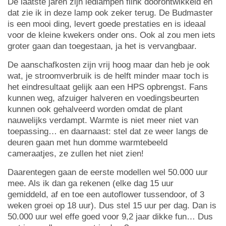
De laatste jaren zijn ledlampen flink doorontwikkeld en
dat zie ik in deze lamp ook zeker terug. De Budmaster
is een mooi ding, levert goede prestaties en is ideaal
voor de kleine kwekers onder ons. Ook al zou men iets
groter gaan dan toegestaan, ja het is vervangbaar.
De aanschafkosten zijn vrij hoog maar dan heb je ook
wat, je stroomverbruik is de helft minder maar toch is
het eindresultaat gelijk aan een HPS opbrengst. Fans
kunnen weg, afzuiger halveren en voedingsbeurten
kunnen ook gehalveerd worden omdat de plant
nauwelijks verdampt. Warmte is niet meer niet van
toepassing… en daarnaast: stel dat ze weer langs de
deuren gaan met hun domme warmtebeeld
cameraatjes, ze zullen het niet zien!
Daarentegen gaan de eerste modellen wel 50.000 uur
mee. Als ik dan ga rekenen (elke dag 15 uur
gemiddeld, af en toe een autoflower tussendoor, of 3
weken groei op 18 uur). Dus stel 15 uur per dag. Dan is
50.000 uur wel effe goed voor 9,2 jaar dikke fun… Dus