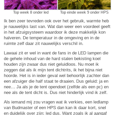
Top week 8 onder led
Top einde week 9 onder HPS
Ik ben zeer tevreden ook over het gebruik, warmte heb
je nauwelijks last van. Wat dan weer een voordeel geeft
in het afzuigsysteem waardoor ik deze makkelijk kon
halveren. De temperatuur in de omgeving en in de
ruimte zelf daar zit nauwelijks verschil in.
Lawaai zit er wel in want de fans in de LED lampen die
de gehele inhoud van de hard stalen bekisting koel
houden zijn zwaar dus niet geluidloos. Nu moet ik
zeggen dat als ik mijn tent dichtrits, ik het bijna niet
hoorde. Het is in ieder geval wel behoorlijk zachter dan
een afzuiger die half staat te draaien. Dus geluid: ja en
nee… Ja als je de tent opendoet (zelfde als een pc) en
nee als de tent dicht is. Dus niet hinderlijk vind ik zelf.
Als iemand mij zou vragen wat ik verkies, een ledlamp
van Budmaster of een HPS dan kan ik daar kort, snel
en duidelijk over zijn: led dus. Want zoals ik al aangaf