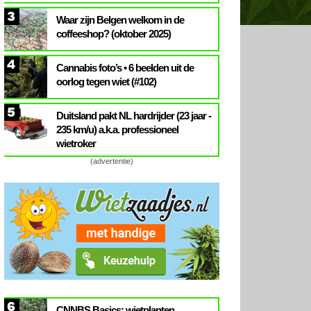
3
Waar zijn Belgen welkom in de
coffeeshop? (oktober 2025)
4
Cannabis foto’s • 6 beelden uit de
oorlog tegen wiet (#102)
5
Duitsland pakt NL hardrijder (23 jaar -
235 km/u) a.k.a. professioneel
wietroker
(advertentie)
6
CNNBS Basics: wietplanten