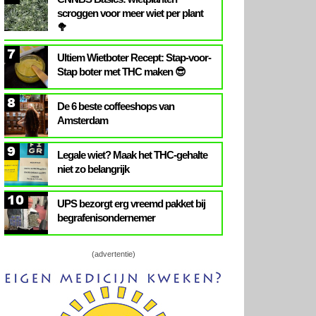
scroggen voor meer wiet per plant
🥦
7
Ultiem Wietboter Recept: Stap-voor-
Stap boter met THC maken 😎
8
De 6 beste coffeeshops van
Amsterdam
9
Legale wiet? Maak het THC-gehalte
niet zo belangrijk
10
UPS bezorgt erg vreemd pakket bij
begrafenisondernemer
(advertentie)