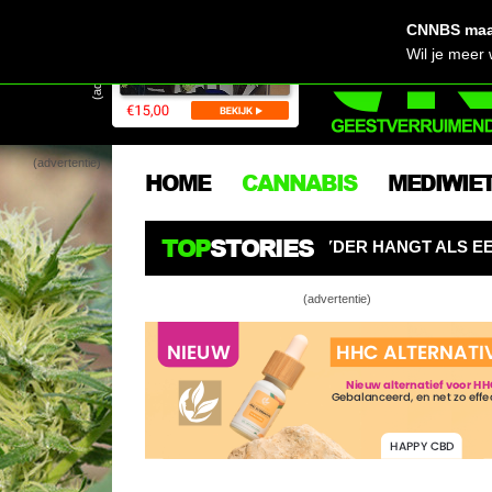
CNNBS maak
(advertentie)
Wil je meer
(advertentie)
HOME
CANNABIS
MEDIWIE
TOP
STORIES
 SPYDER HANGT ALS EEN SPIN BOVEN WIETPLANTEN
(advertentie)
Gweedo’s ne
En zó start
Gweedo’s se