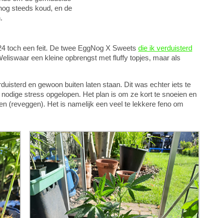
 nog steeds koud, en de
.
24 toch een feit. De twee EggNog X Sweets
die ik verduisterd
Weliswaar een kleine opbrengst met fluffy topjes, maar als
duisterd en gewoon buiten laten staan. Dit was echter iets te
nodige stress opgelopen. Het plan is om ze kort te snoeien en
gen (reveggen). Het is namelijk een veel te lekkere feno om