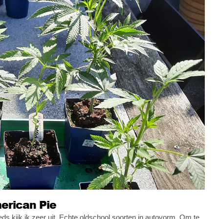
erican Pie
s kijk ik zeer uit. Echte oldschool soorten in autovorm. Om te