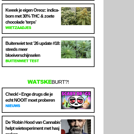
Kweek je eigen Oreoz: indica-
bom met 30% THC & zoete
chocolade ’terps’
WIETZAADJES
Buitenwiet test ’26 update #18:
steeds meer
bloeiverschijnselen
BUITENWIET TEST
WATSKE
BURT?!
Check! • Enge drugs die je
echt NOOIT moet proberen
NIEUWS
De ‘Robin Hood van Cannabis’
helpt wietexperiment met hasj