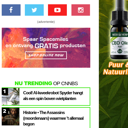
(advertentie)
NU TRENDING
OP CNNBS
1
Cool! AI-kweekrobot Spyder hangt
als een spin boven wietplanten
2
Historie • The Assassins
(moordenaars) waarmee 't allemaal
begon