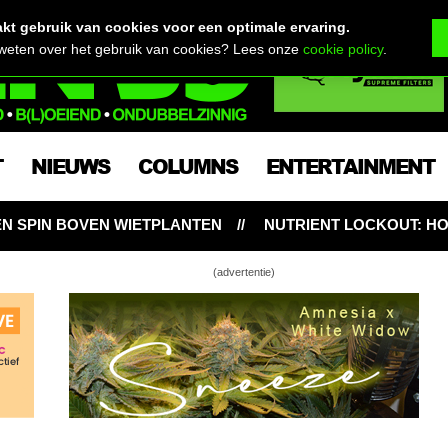
t gebruik van cookies voor een optimale ervaring.
 weten over het gebruik van cookies? Lees onze
cookie policy
.
T
NIEUWS
COLUMNS
ENTERTAINMENT
NUTRIENT LOCKOUT: HONGERIGE WIETPLANTEN ONDANKS
(advertentie)
ventaken in en om de tuin deze zomer
 de CNNBS buitenwiet test van Gweedo
lectie voor buitenwietseizoen 2024