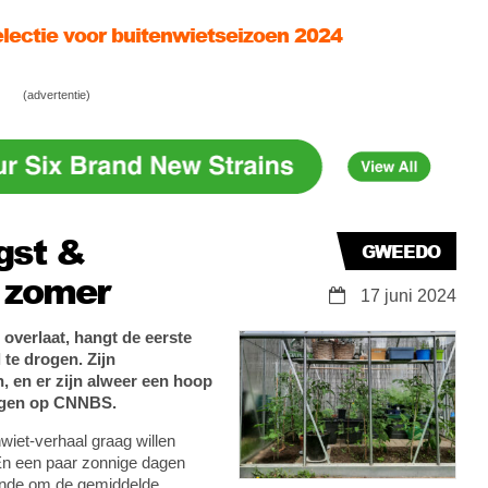
ventaken in en om de tuin deze zomer
 de CNNBS buitenwiet test van Gweedo
(advertentie)
gst &
GWEEDO
e zomer
17 juni 2024
overlaat, hangt de eerste
te drogen. Zijn
, en er zijn alweer een hoop
olgen op CNNBS.
nwiet-verhaal graag willen
En een paar zonnige dagen
oende om de gemiddelde