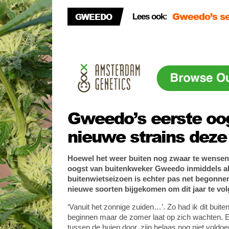
Gweedo’s ne
GWEEDO
Lees ook:
En zó start
Gweedo’s eerste oo
nieuwe strains dez
Hoewel het weer buiten nog zwaar te wensen 
oogst van buitenkweker Gweedo inmiddels al 
buitenwietseizoen is echter pas net begonnen
nieuwe soorten bijgekomen om dit jaar te v
‘Vanuit het zonnige zuiden…’. Zo had ik dit buite
beginnen maar de zomer laat op zich wachten. 
tussen de buien door, zijn helaas nog niet vold