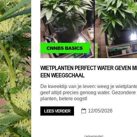
CNNBS BASICS
WIETPLANTEN PERFECT WATER GEVEN M
EEN WEEGSCHAAL
De kweektip van je leven: weeg je wietplant
geef altijd precies genoeg water. Gezondere
planten, betere oogst!
12/05/2026
LEES VERDER
(advertentie)