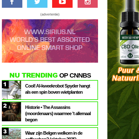
(advertentie)
NU TRENDING
OP CNNBS
1
Cool! AI-kweekrobot Spyder hangt
als een spin boven wietplanten
2
Historie • The Assassins
(moordenaars) waarmee 't allemaal
begon
3
Waar zijn Belgen welkom in de