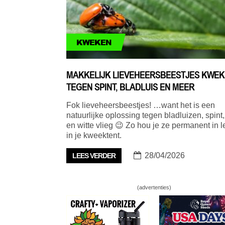
KWEKEN
MAKKELIJK LIEVEHEERSBEESTJES KWE
TEGEN SPINT, BLADLUIS EN MEER
Fok lieveheersbeestjes! …want het is een
natuurlijke oplossing tegen bladluizen, spint, 
en witte vlieg 😉 Zo hou je ze permanent in 
in je kweektent.
28/04/2026
LEES VERDER
(advertenties)