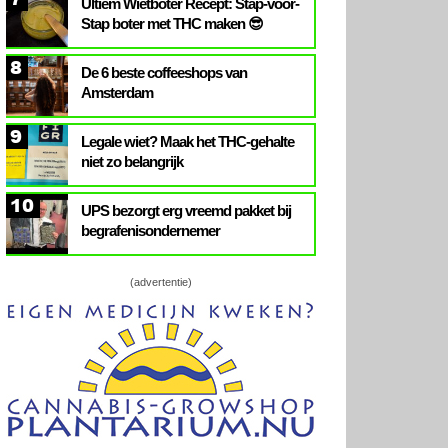
Ultiem Wietboter Recept: Stap-voor-
Stap boter met THC maken 😎
8
De 6 beste coffeeshops van
Amsterdam
9
Legale wiet? Maak het THC-gehalte
niet zo belangrijk
10
UPS bezorgt erg vreemd pakket bij
begrafenisondernemer
(advertentie)