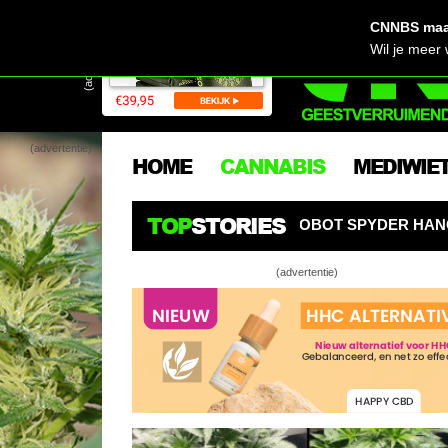
CNNBS maak
(advertentie)
Wil je meer
(advertentie)
HOME
CANNABIS
MEDIWIE
TOP
STORIES
L! AI-KWEEKROBOT SPYDER HANGT ALS EEN SPIN BOVEN
(advertentie)