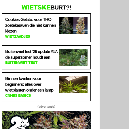
WIETSKE
BURT?!
Cookies Gelato: voor THC-
zoetekauwen die niet kunnen
kiezen
WIETZAADJES
Buitenwiet test ’26 update #17:
de superzomer houdt aan
BUITENWIET TEST
Binnen kweken voor
beginners: alles over
wietplanten onder een lamp
CNNBS BASICS
(advertentie)