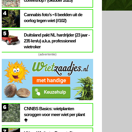
coffeeshop? (oktober 2025)
4
Cannabis foto’s • 6 beelden uit de
oorlog tegen wiet (#102)
5
Duitsland pakt NL hardrijder (23 jaar -
235 km/u) a.k.a. professioneel
wietroker
(advertentie)
6
CNNBS Basics: wietplanten
scroggen voor meer wiet per plant
🥦
7