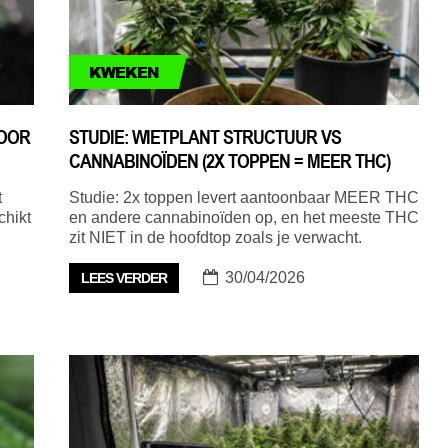
KWEKEN
VOOR
STUDIE: WIETPLANT STRUCTUUR VS
CANNABINOÏDEN (2X TOPPEN = MEER THC)
t
Studie: 2x toppen levert aantoonbaar MEER THC
chikt
en andere cannabinoïden op, en het meeste THC
zit NIET in de hoofdtop zoals je verwacht.
30/04/2026
LEES VERDER