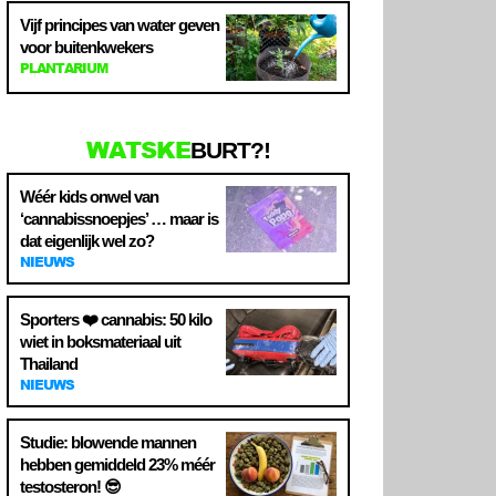
Vijf principes van water geven
voor buitenkwekers
PLANTARIUM
WATSKE
BURT?!
Wéér kids onwel van
‘cannabissnoepjes’ … maar is
dat eigenlijk wel zo?
NIEUWS
Sporters ❤️ cannabis: 50 kilo
wiet in boksmateriaal uit
Thailand
NIEUWS
Studie: blowende mannen
hebben gemiddeld 23% méér
testosteron! 😎