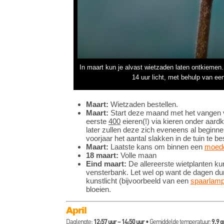
In maart kun je alvast wietzaden laten ontkiemen
14 uur licht, met behulp van ee
Maart:
Wietzaden bestellen.
Maart:
Start deze maand met het vangen v
eerste
400
eieren(!) via kieren onder aar
later zullen deze zich eveneens al beginnen
voorjaar het aantal slakken in de tuin te b
Maart:
Laatste kans om binnen een
moede
18 maart:
Volle maan
Eind maart:
De allereerste wietplanten k
vensterbank. Let wel op want de dagen du
kunstlicht (bijvoorbeeld van een
spaarlam
bloeien.
April
Daglengte:
12:57 uur – 14:50 uur
• Gemiddelde temperatuur:
9,9 g