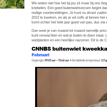
We weten niet hoe het bij jou zit maar bij ons begi
kriebelen. Een goed buitenwietseizoen begint da
nodige voorbereidingen. Je kunt nu alvast zade
2022 te kweken, en als je wil zelfs al binnen 
komt echter het hele jaar goed van pas, dus sl
Dan weet je van maand tot maand namelijk precies
kunt verwachten en wat je buiten te doen staat
wietplanten en een heerlijke nazomer. Dit is d
CNNBS buitenwiet kweekka
Februari
Daglengte:
09:03 uur – 10:46 uur
• Gemiddelde temperatuur:
3,9 g