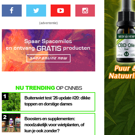
(advertentie)
NU TRENDING
OP CNNBS
1
Buitenwiet test ’26 update #20: dikke
toppen en dorstige dames
2
Boosters en supplementen:
noodzakelijk voor wietplanten, of
kun je ook zonder?