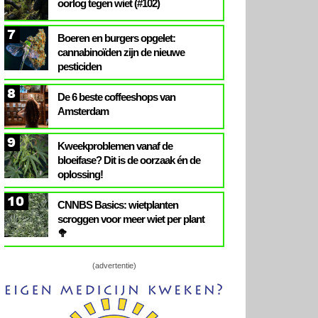
oorlog tegen wiet (#102)
7
Boeren en burgers opgelet:
cannabinoïden zijn de nieuwe
pesticiden
8
De 6 beste coffeeshops van
Amsterdam
9
Kweekproblemen vanaf de
bloeifase? Dit is de oorzaak én de
oplossing!
10
CNNBS Basics: wietplanten
scroggen voor meer wiet per plant
🥦
(advertentie)