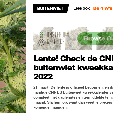
BUITENWIET
Lees ook:
Autoflow
Tip! Rec
Lente! Check de C
buitenwiet kweekka
2022
21 maart! De lente is officieel begonnen, en 
handige CNNBS buitenwiet kweekkalender van
compleet met daglengtes en gemiddelde tem
maand. Sla hem op, want dan weet je precies w
komende maanden.