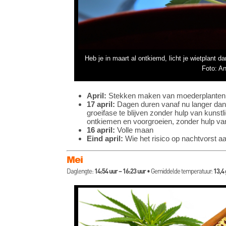
Heb je in maart al ontkiemd, licht je wietplant da
Foto: A
April:
Stekken maken van moederplanten
17 april:
Dagen duren vanaf nu langer dan 1
groeifase te blijven zonder hulp van kuns
ontkiemen en voorgroeien, zonder hulp van
16 april:
Volle maan
Eind april:
Wie het risico op nachtvorst aa
Mei
Daglengte:
14:54 uur – 16:23 uur
• Gemiddelde temperatuur:
13,4