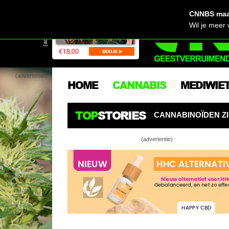
CNNBS maak
(advertentie)
Wil je meer
(advertentie)
HOME
CANNABIS
MEDIWIE
TOP
STORIES
GELET: CANNABINOÏDEN ZIJN DE NIEUWE PESTICIDEN
(advertentie)
Autoflow
Tip! Rec
De 4 W’s