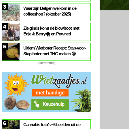
3
Waar zijn Belgen welkom in de
coffeeshop? (oktober 2025)
4
Zie ginds komt de blowboot met
Edje & Berry🌪️ en Powned
5
Ultiem Wietboter Recept: Stap-voor-
Stap boter met THC maken 😎
(advertentie)
6
Cannabis foto’s • 6 beelden uit de