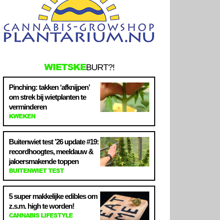
WIETSKE
BURT?!
Pinching: takken ‘afknijpen’
om strek bij wietplanten te
verminderen
KWEKEN
Buitenwiet test ’26 update #19:
recordhoogtes, meeldauw &
jaloersmakende toppen
BUITENWIET TEST
5 super makkelijke edibles om
z.s.m. high te worden!
CANNABIS LIFESTYLE