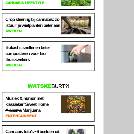
CANNABIS LIFESTYLE
Crop steering bij cannabis: zo
‘stuur’ je wietplanten beter aan
KWEKEN
Bokashi: sneller en beter
composteren voor bio
thuiskwekers
KWEKEN
WATSKE
BURT?!
Muziek & humor met
klassieker ‘Sweet Home
Alabama
Marijuana’
ENTERTAINMENT
Cannabis foto’s • 6 beelden uit