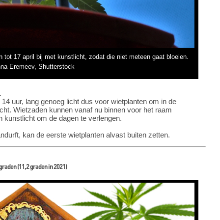
n tot 17 april bij met kunstlicht, zodat die niet meteen gaat bloeien.
nna Eremeev, Shutterstock
.
4 uur, lang genoeg licht dus voor wietplanten om in de
tlicht. Wietzaden kunnen vanaf nu binnen voor het raam
 kunstlicht om de dagen te verlengen.
ndurft, kan de eerste wietplanten alvast buiten zetten.
 graden
(11,2 graden in 2021)