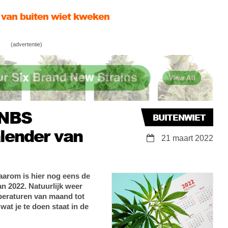
er kweektips voor beginners
ycle gebruikte verpakkingen voor je buitenwiet
(advertentie)
NNBS
BUITENWIET
lender van
21 maart 2022
daarom is hier nog eens de
 2022. Natuurlijk weer
peraturen van maand tot
at je te doen staat in de