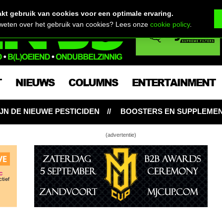
t gebruik van cookies voor een optimale ervaring.
 weten over het gebruik van cookies? Lees onze
cookie policy
.
T
NIEUWS
COLUMNS
ENTERTAINMENT
BOOSTERS EN SUPPLEMENTEN: NOODZAKELIJK VOOR WIE
(advertentie)
er kweektips voor beginners
ycle gebruikte verpakkingen voor je buitenwiet
 van buiten wiet kweken