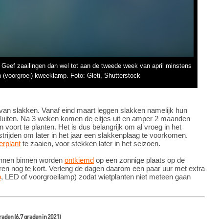
. Geef zaailingen dan wel tot aan de tweede week van april minstens
n (voorgroei) kweeklamp. Foto: Gleti, Shutterstock
an slakken. Vanaf eind maart leggen slakken namelijk hun
dkluiten. Na 3 weken komen de eitjes uit en amper 2 maanden
 voort te planten. Het is dus belangrijk om al vroeg in het
estrijden om later in het jaar een slakkenplaag te voorkomen.
rplant
te zaaien, voor stekken later in het seizoen.
unnen binnen worden
ontkiemd
op een zonnige plaats op de
ren nog te kort. Verleng de dagen daarom een paar uur met extra
p
, LED of voorgroeilamp) zodat wietplanten niet meteen gaan
raden (6,7 graden in 2021)