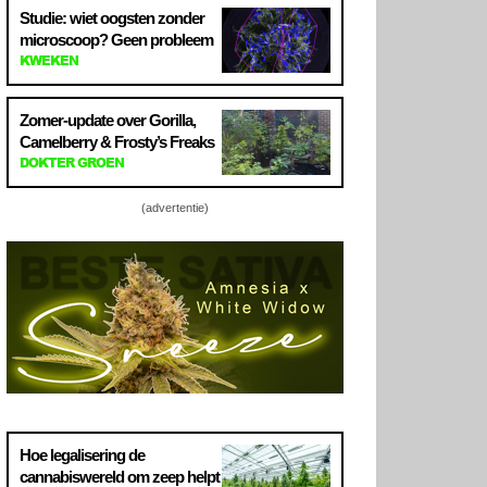
Studie: wiet oogsten zonder
microscoop? Geen probleem
KWEKEN
Zomer-update over Gorilla,
Camelberry & Frosty’s Freaks
DOKTER GROEN
(advertentie)
Hoe legalisering de
cannabiswereld om zeep helpt