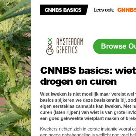
CNNBS BASICS
Lees ook:
Top 5 
CNNBS 
CNNBS basics: wiet
drogen en curen
Wiet kweken is niet moeilijk maar vereist we
basics spijkeren we deze basiskennis bij, zoda
eigen eersteklas cannabis kan kweken. Met n
curen (laten rijpen) van wiet is van grote invl
een goed gekweekte wietplant maken of brek
Kwekers richten zich in eerste instantie vooral 
een goede nabehandeling is wellicht nog veel bela