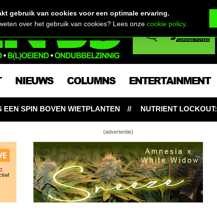
t gebruik van cookies voor een optimale ervaring.
 weten over het gebruik van cookies? Lees onze
cookie policy
.
T
NIEUWS
COLUMNS
ENTERTAINMENT
LANTEN
NUTRIENT LOCKOUT: HONGERIGE WIETPLANT
(advertentie)
kweekvragen voor beginners
basics: wietplanten dieven
basics: toppen