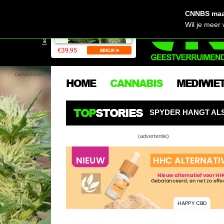
CNNBS maak
(advertentie)
Wil je meer
(advertentie)
HOME
CANNABIS
MEDIWIE
TOP
STORIES
KWEEKROBOT SPYDER HANGT ALS EEN SPIN BOVEN WIETP
(advertentie)
Top 5 
CNNBS 
CNNBS 