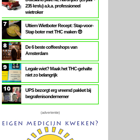
235 km/u) a.k.a. professioneel
wietroker
7
Ultiem Wietboter Recept: Stap-voor-
Stap boter met THC maken 😎
8
De 6 beste coffeeshops van
Amsterdam
9
Legale wiet? Maak het THC-gehalte
niet zo belangrijk
10
UPS bezorgt erg vreemd pakket bij
begrafenisondernemer
(advertentie)