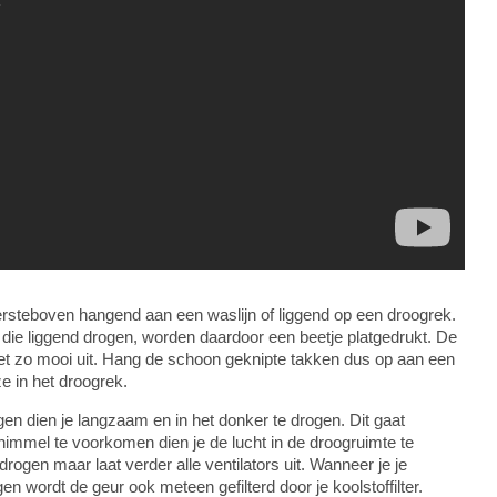
rsteboven hangend aan een waslijn of liggend op een droogrek.
die liggend drogen, worden daardoor een beetje platgedrukt. De
niet zo mooi uit. Hang de schoon geknipte takken dus op aan een
ze in het droogrek.
en dien je langzaam en in het donker te drogen. Dit gaat
himmel te voorkomen dien je de lucht in de droogruimte te
drogen maar laat verder alle ventilators uit. Wanneer je je
 wordt de geur ook meteen gefilterd door je koolstoffilter.