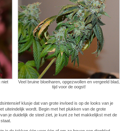
 niet
Veel bruine bloeiharen, opgezwollen en vergeeld blad,
tijd voor de oogst!
sintensief klusje dat van grote invloed is op de looks van je
et uiteindelijk wordt. Begin met het plukken van de grote
an je duidelijk de steel ziet, je kunt ze het makkelijkst met de
 staat.
nip je de takken één voor één af om ze boven een dienblad