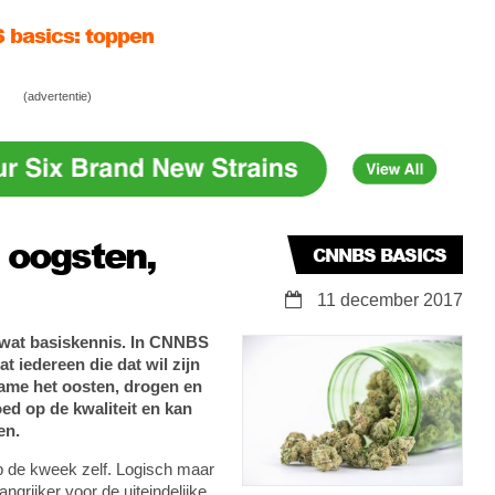
kweekvragen voor beginners
(advertentie)
basics: wietplanten dieven
 oogsten,
CNNBS BASICS
11 december 2017
l wat basiskennis. In CNNBS
t iedereen die dat wil zijn
ame het oosten, drogen en
oed op de kwaliteit en kan
en.
op de kweek zelf. Logisch maar
ngrijker voor de uiteindelijke