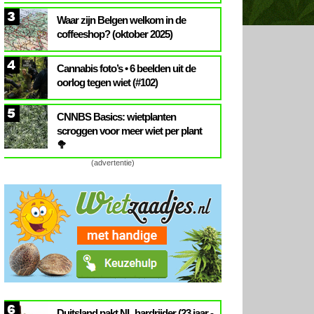
3
Waar zijn Belgen welkom in de
coffeeshop? (oktober 2025)
4
Cannabis foto’s • 6 beelden uit de
oorlog tegen wiet (#102)
5
CNNBS Basics: wietplanten
scroggen voor meer wiet per plant
🥦
(advertentie)
6
Duitsland pakt NL hardrijder (23 jaar -