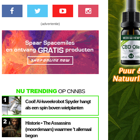
(advertentie)
NU TRENDING
OP CNNBS
1
Cool! AI-kweekrobot Spyder hangt
als een spin boven wietplanten
2
Historie • The Assassins
(moordenaars) waarmee 't allemaal
begon