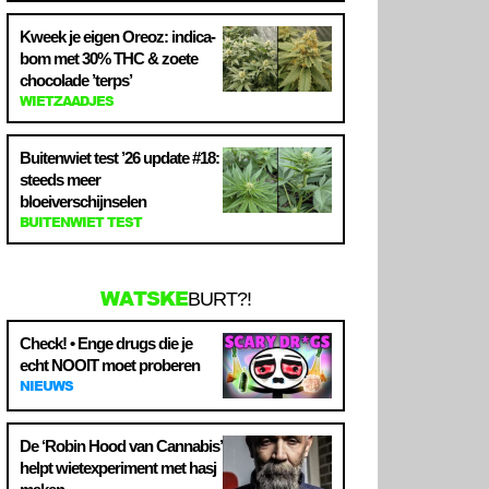
Kweek je eigen Oreoz: indica-
bom met 30% THC & zoete
chocolade ’terps’
WIETZAADJES
Buitenwiet test ’26 update #18:
steeds meer
bloeiverschijnselen
BUITENWIET TEST
WATSKE
BURT?!
Check! • Enge drugs die je
echt NOOIT moet proberen
NIEUWS
De ‘Robin Hood van Cannabis’
helpt wietexperiment met hasj