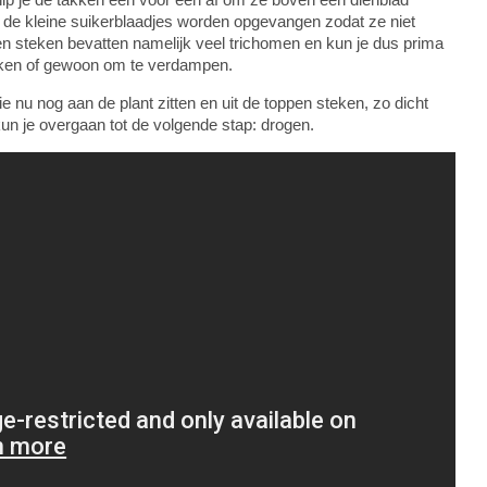
t de kleine suikerblaadjes worden opgevangen zodat ze niet
pen steken bevatten namelijk veel trichomen en kun je dus prima
aken of gewoon om te verdampen.
e nu nog aan de plant zitten en uit de toppen steken, zo dicht
kun je overgaan tot de volgende stap: drogen.