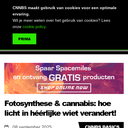
(advertentie)
CNNBS maakt gebruik van cookies voor een optimale
ervaring.
Wil je meer weten over het gebruik van cookies? Lees
onze
cookie policy
.
MENU
PRIMA
ZOEKEN
Fotosynthese & cannabis: hoe
licht in héérlijke wiet verandert!
CNNBS BASICS
08 september 2025