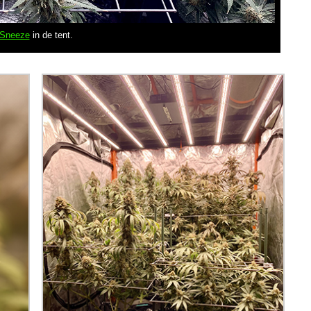
Sneeze
in de tent.