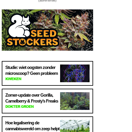
(advertentie)
Studie: wiet oogsten zonder
microscoop? Geen probleem
KWEKEN
Zomer-update over Gorilla,
Camelberry & Frosty’s Freaks
DOKTER GROEN
Hoe legalisering de
cannabiswereld om zeep helpt