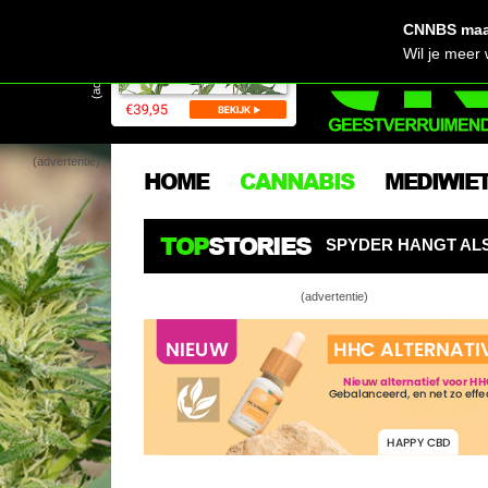
CNNBS maak
(advertentie)
Wil je meer
(advertentie)
HOME
CANNABIS
MEDIWIE
TOP
STORIES
ROBOT SPYDER HANGT ALS EEN SPIN BOVEN WIETPLANTE
(advertentie)
CannaT
Bananen
Foxtai