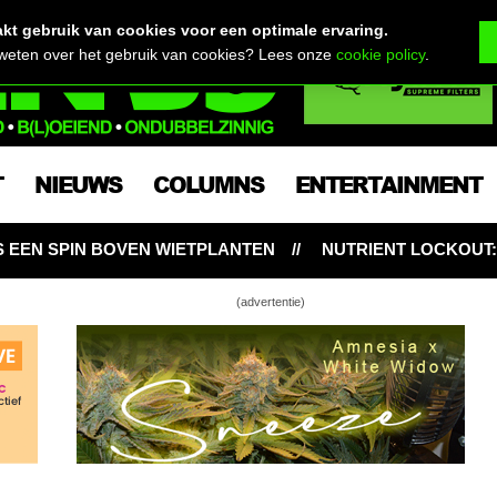
t gebruik van cookies voor een optimale ervaring.
 weten over het gebruik van cookies? Lees onze
cookie policy
.
T
NIEUWS
COLUMNS
ENTERTAINMENT
N
NUTRIENT LOCKOUT: HONGERIGE WIETPLANTEN ON
(advertentie)
ommy’s RDWC bloei- en bubbleverslag
, een oogst & killer-lieveheersbeestjes
ls, schoonmaaktips voor je bong & comeback