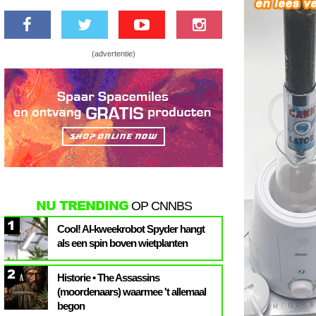
(advertentie)
NU TRENDING
OP CNNBS
1
Cool! AI-kweekrobot Spyder hangt
als een spin boven wietplanten
2
Historie • The Assassins
(moordenaars) waarmee 't allemaal
begon