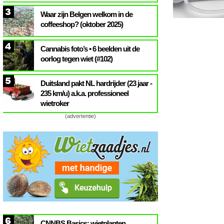
3
Waar zijn Belgen welkom in de
coffeeshop? (oktober 2025)
4
Cannabis foto’s • 6 beelden uit de
oorlog tegen wiet (#102)
5
Duitsland pakt NL hardrijder (23 jaar -
235 km/u) a.k.a. professioneel
wietroker
(advertentie)
6
CNNBS Basics: wietplanten