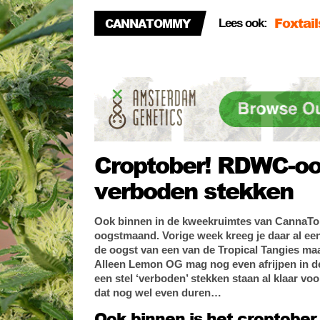
voor L
CannaT
CANNATOMMY
Lees ook:
Bananen
Croptober! RDWC-oo
verboden stekken
Ook binnen in de kweekruimtes van CannaT
oogstmaand. Vorige week kreeg je daar al een
de oogst van een van de Tropical Tangies maa
Alleen Lemon OG mag nog even afrijpen in d
een stel ‘verboden’ stekken staan al klaar voo
dat nog wel even duren…
Ook binnen is het croptober