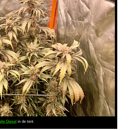
ite Diesel
in de tent.