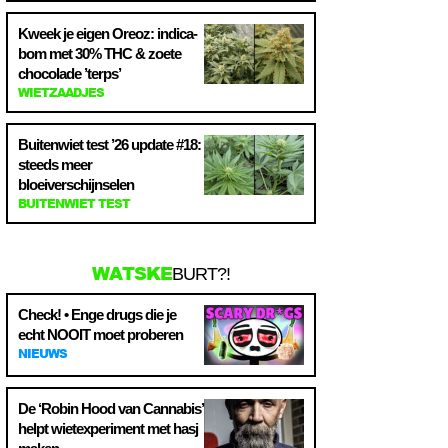
Kweek je eigen Oreoz: indica-
bom met 30% THC & zoete
chocolade ’terps’
WIETZAADJES
Buitenwiet test ’26 update #18:
steeds meer
bloeiverschijnselen
BUITENWIET TEST
WATSKE
BURT?!
Check! • Enge drugs die je
echt NOOIT moet proberen
NIEUWS
De ‘Robin Hood van Cannabis’
helpt wietexperiment met hasj