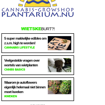
WIETSKE
BURT?!
5 super makkelijke edibles om
z.s.m. high te worden!
CANNABIS LIFESTYLE
Veelgestelde vragen over
wortels van wietplanten
CNNBS BASICS
Waarom je autoflowers
eigenlijk helemaal niet binnen
moet kweken
KWEKEN