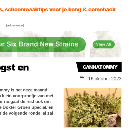
emon OG
ommy’s RDWC bloei- en bubbleverslag
, een oogst & killer-lieveheersbeestjes
(advertentie)
gst en
CANNATOMMY
16 oktober 2023
ommy is het deze maand
 klein voorproefje van met
r nu gaat de rest ook om.
e Dokter Groen Special, en
r de volgende ronde, al zal