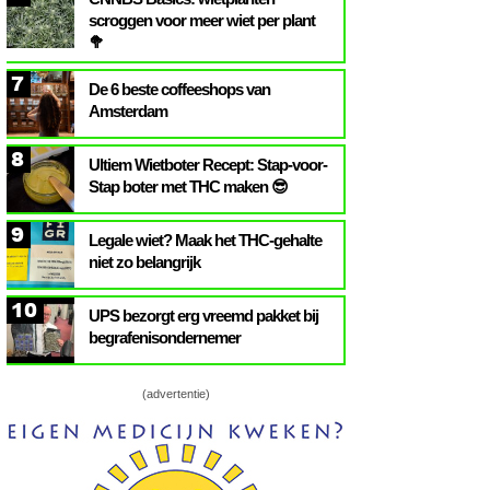
scroggen voor meer wiet per plant
🥦
7
De 6 beste coffeeshops van
Amsterdam
8
Ultiem Wietboter Recept: Stap-voor-
Stap boter met THC maken 😎
9
Legale wiet? Maak het THC-gehalte
niet zo belangrijk
10
UPS bezorgt erg vreemd pakket bij
begrafenisondernemer
(advertentie)