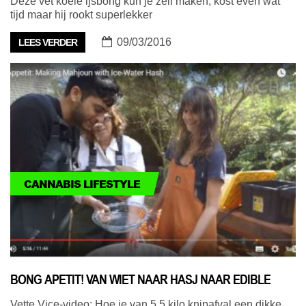
Deze vet koele ijsbong kun je zelf maken, kost even wat
tijd maar hij rookt superlekker
09/03/2016
LEES VERDER
CANNABIS LIFESTYLE
BONG APETIT! VAN WIET NAAR HASJ NAAR EDIBLE
Vette Vice-video: Hoe je van 5,5 kilo knipafval een dikke