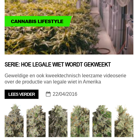
CANNABIS LIFESTYLE
SERIE: HOE LEGALE WIET WORDT GEKWEEKT
Geweldige en ook kweektechnisch leerzame videoserie
over de productie van legale wiet in Amerika
22/04/2016
LEES VERDER