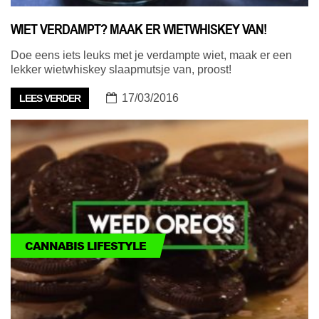
WIET VERDAMPT? MAAK ER WIETWHISKEY VAN!
Doe eens iets leuks met je verdampte wiet, maak er een
lekker wietwhiskey slaapmutsje van, proost!
17/03/2016
LEES VERDER
CANNABIS LIFESTYLE