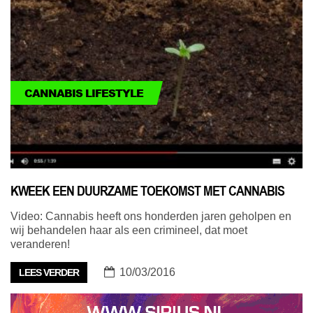
CANNABIS LIFESTYLE
KWEEK EEN DUURZAME TOEKOMST MET CANNABIS
Video: Cannabis heeft ons honderden jaren geholpen en
wij behandelen haar als een crimineel, dat moet
veranderen!
10/03/2016
LEES VERDER