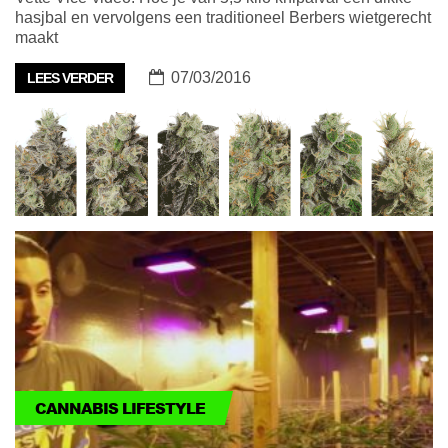
hasjbal en vervolgens een traditioneel Berbers wietgerecht
maakt
07/03/2016
LEES VERDER
CANNABIS LIFESTYLE