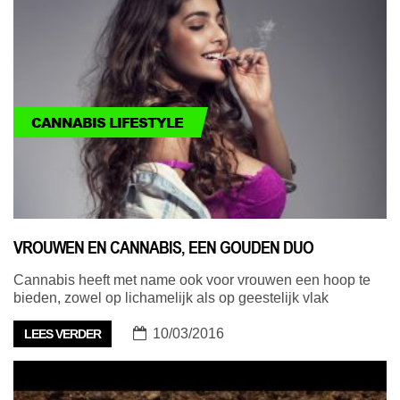
CANNABIS LIFESTYLE
VROUWEN EN CANNABIS, EEN GOUDEN DUO
Cannabis heeft met name ook voor vrouwen een hoop te
bieden, zowel op lichamelijk als op geestelijk vlak
10/03/2016
LEES VERDER