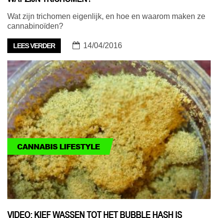
Wat zijn trichomen eigenlijk, en hoe en waarom maken ze
cannabinoïden?
14/04/2016
LEES VERDER
CANNABIS LIFESTYLE
VIDEO: KIEF WASSEN TOT HET BUBBLE HASH IS