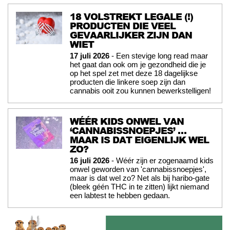
18 VOLSTREKT LEGALE (!)
PRODUCTEN DIE VEEL
GEVAARLIJKER ZIJN DAN
WIET
17 juli 2026
- Een stevige long read maar
het gaat dan ook om je gezondheid die je
op het spel zet met deze 18 dagelijkse
producten die linkere soep zijn dan
cannabis ooit zou kunnen bewerkstelligen!
WÉÉR KIDS ONWEL VAN
‘CANNABISSNOEPJES’ …
MAAR IS DAT EIGENLIJK WEL
ZO?
16 juli 2026
- Wéér zijn er zogenaamd kids
onwel geworden van 'cannabissnoepjes',
maar is dat wel zo? Net als bij haribo-gate
(bleek géén THC in te zitten) lijkt niemand
een labtest te hebben gedaan.