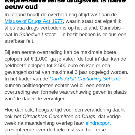
eeuw oud
In Ierland houdt de overheid nog altijd vast aan de
Misuse of Drugs Act 1977
, waarin staat dat eigenlijk
alles qua drugs verboden is op het eiland. Cannabis –
wat in
Schedule I
staat – in bezit hebben is er dus een
strafbaar feit.
Bij een eerste overtreding kan de maximale boete
oplopen tot € 1.000, ga je vaker ‘de fout in’ dan kan de
geldboete oplopen tot 2.500 euro én kan er een
gevangenisstraf van maximaal 3 jaar opgelegd worden.
In het kader van de
Garda Adult Cautioning Scheme
kunnen politieagenten echter wel bij een eerste
overtreding een formele waarschuwing geven in plaats
van ‘de dader’ te vervolgen.
Hoe dan ook, hoogste tijd voor een verandering dacht
ook het
Oireachtas Committee on Drugs
, dat vorige
week na maandenlang overleg haar
eindrapport
presenteerde over de toekomst van het Ierse