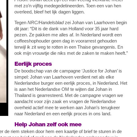
met zo’n vijftig medegedetineerden. Toen een van hen
overleed, bleef het lijk dagen liggen.
Tegen
NRC/Handelsblad
zei Johan van Laarhoven begin
dit jaar: “Dit is de dank van Holland voor 35 jaar hard
pezen. Ze pakken me alles af. In Nederland wordt een
coffeeshophouder geen dag in voorarrest gehouden
terwijl ik zit weg te rotten in een Thaise gevangenis. En
ook mijn vrouwtje die niks met de zaken te maken heeft.”
Eerlijk proces
De boodschap van de campagne ‘Justice for Johan’ is
simpel: Johan van Laarhoven verdient net als elke
Nederlandse burger een eerlijk proces, in Nederland. Het
is aan het Nederlandse OM te wijten dat Johan in
Thailand is gearresteerd. Met de campagne vragen we
aandacht voor zijn zaak en vragen de Nederlandse
overheid actief mee te werken aan Johan’s terugkeer
naar Nederland en een eerlijk proces in ons land.
Help Johan zelf ook mee
er de riem steken door hem een kaartje of brief te sturen in de