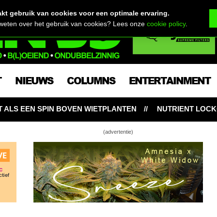
t gebruik van cookies voor een optimale ervaring.
 weten over het gebruik van cookies? Lees onze
cookie policy
.
T
NIEUWS
COLUMNS
ENTERTAINMENT
 WIETPLANTEN
NUTRIENT LOCKOUT: HONGERIGE WIE
(advertentie)
emaal naar Leeuwarden voor Doede!
 – Wiet kweken is gezond