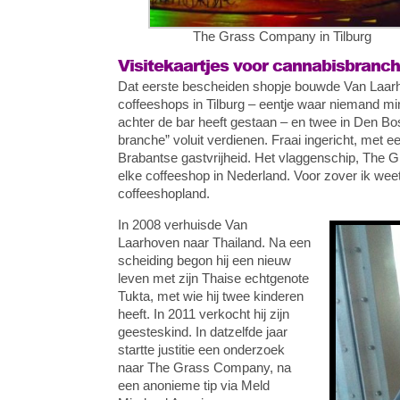
The Grass Company in Tilburg
Visitekaartjes voor cannabisbranc
Dat eerste bescheiden shopje bouwde Van Laarh
coffeeshops in Tilburg – eentje waar niemand m
achter de bar heeft gestaan – en twee in Den Bos
branche” voluit verdienen. Fraai ingericht, met ee
Brabantse gastvrijheid. Het vlaggenschip, The 
elke coffeeshop in Nederland. Voor zover ik weet
coffeeshopland.
In 2008 verhuisde Van
Laarhoven naar Thailand. Na een
scheiding begon hij een nieuw
leven met zijn Thaise echtgenote
Tukta, met wie hij twee kinderen
heeft. In 2011 verkocht hij zijn
geesteskind. In datzelfde jaar
startte justitie een onderzoek
naar The Grass Company, na
een anonieme tip via Meld