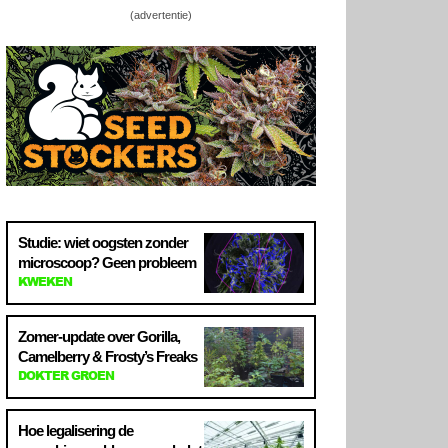
(advertentie)
Studie: wiet oogsten zonder
microscoop? Geen probleem
KWEKEN
Zomer-update over Gorilla,
Camelberry & Frosty’s Freaks
DOKTER GROEN
Hoe legalisering de