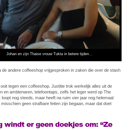
Johan en zijn Thaise vrouw Tukta in betere tijden…
a de andere coffeeshop vrijgesproken in zaken die over de stash
ooit tegen een coffeeshop. Justitie trok werkelijk alles uit de
n en ambtenaren, telefoontaps, zelfs het leger werd op The
opt nog steeds, maar heeft na ruim vier jaar nog helemaal
 misschien geen strafbare feiten zijn begaan, maar dat doet
 windt er geen doekjes om: “Ze