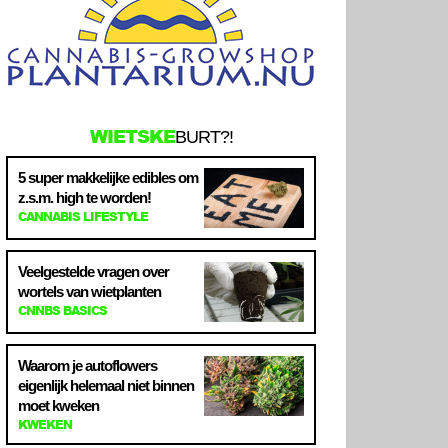
WIETSKE
BURT?!
5 super makkelijke edibles om
z.s.m. high te worden!
CANNABIS LIFESTYLE
Veelgestelde vragen over
wortels van wietplanten
CNNBS BASICS
Waarom je autoflowers
eigenlijk helemaal niet binnen
moet kweken
KWEKEN