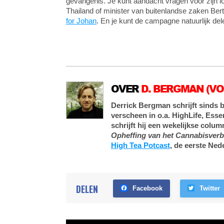
gevangenis. Je kunt aandacht vragen voor zijn l
Thailand of minister van buitenlandse zaken Be
for Johan
. En je kunt de campagne natuurlijk del
OVER
D. BERGMAN (VO
Derrick Bergman schrijft sinds b
verscheen in o.a. HighLife, Esse
schrijft hij een wekelijkse colu
Opheffing van het Cannabisver
High Tea Potcast
, de eerste Ned
DELEN
Facebook
Twitter