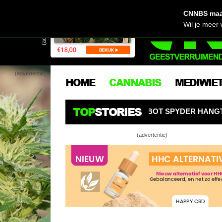
CNNBS maak
(advertentie)
Wil je meer
(advertentie)
HOME
CANNABIS
MEDIWIE
TOP
STORIES
OL! AI-KWEEKROBOT SPYDER HANGT ALS EEN SPIN BOVEN
(advertentie)
All
VOC