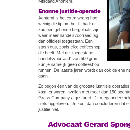
Misdaad Anoniem.
Enorme justitie-operatie
Achteraf is het extra wrang hoe
weinig die tip om het lijf had: er
zou een geheime bergplaats zijn
waar meer handelsvoorraad lag
dan officieel toegestaan. Een
stash dus, zoals elke coffeeshop
die heeft. Met de “toegestane
handelsvoorraad” van 500 gram
kun je namelijk geen coffeeshop
runnen. De laatste jaren wordt dan ook de ene n
gaan.
Zo begon één van de grootste justitiële operaties 
kast, er waren invallen met meer dan 150 agente
Grass Company afgestuurd. Dit megaonderzoek lo
niets opgeleverd. Je kunt dan concluderen dat er
justitie niet.
Advocaat Gerard Spong