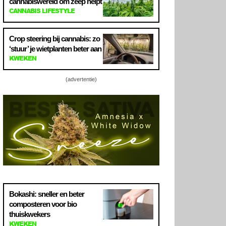
cannabiswereld om zeep helpt
CANNABIS LIFESTYLE
Crop steering bij cannabis: zo
‘stuur’ je wietplanten beter aan
KWEKEN
(advertentie)
Bokashi: sneller en beter
composteren voor bio
thuiskwekers
KWEKEN