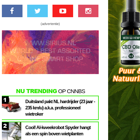
(advertentie)
NU TRENDING
OP CNNBS
1
Duitsland pakt NL hardrijder (23 jaar -
235 km/u) a.k.a. professioneel
wietroker
2
Cool! AI-kweekrobot Spyder hangt
als een spin boven wietplanten