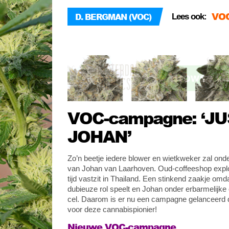
VOC
D. BERGMAN (VOC)
Lees ook:
All
VOC
VOC-campagne: ‘J
JOHAN’
Zo’n beetje iedere blower en wietkweker zal on
van Johan van Laarhoven. Oud-coffeeshop exploi
tijd vastzit in Thailand. Een stinkend zaakje omd
dubieuze rol speelt en Johan onder erbarmelijke
cel. Daarom is er nu een campagne gelanceerd d
voor deze cannabispionier!
Nieuwe VOC-campagne