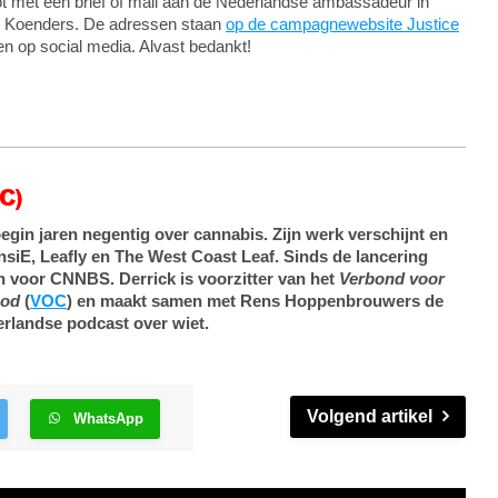
ot met een brief of mail aan de Nederlandse ambassadeur in
rt Koenders. De adressen staan
op de campagnewebsite Justice
en op social media. Alvast bedankt!
C)
egin jaren negentig over cannabis. Zijn werk verschijnt en
nsiE, Leafly en The West Coast Leaf. Sinds de lancering
mn voor CNNBS. Derrick is voorzitter van het
Verbond voor
bod
(
VOC
) en maakt samen met Rens Hoppenbrouwers de
erlandse podcast over wiet.
Volgend artikel
WhatsApp