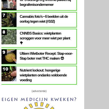
begrafenisondernemer
7
Cannabis foto’s • 6 beelden uit de
oorlog tegen wiet (#102)
8
CNNBS Basics: wietplanten
scroggen voor meer wiet per plant
🥦
9
Ultiem Wietboter Recept: Stap-voor-
Stap boter met THC maken 😎
10
Nutrient lockout: hongerige
wietplanten ondanks voldoende
voeding
(advertentie)