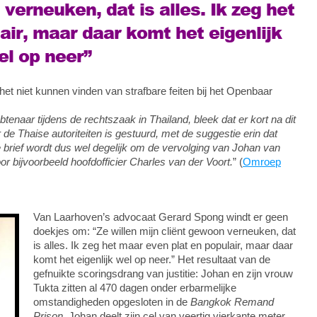
verneuken, dat is alles. Ik zeg het
air, maar daar komt het eigenlijk
el op neer”
et niet kunnen vinden van strafbare feiten bij het Openbaar
tenaar tijdens de rechtszaak in Thailand, bleek dat er kort na dit
de Thaise autoriteiten is gestuurd, met de suggestie erin dat
e brief wordt dus wel degelijk om de vervolging van Johan van
or bijvoorbeeld hoofdofficier Charles van der Voort.
” (
Omroep
Van Laarhoven’s advocaat Gerard Spong windt er geen
doekjes om: “Ze willen mijn cliënt gewoon verneuken, dat
is alles. Ik zeg het maar even plat en populair, maar daar
komt het eigenlijk wel op neer.” Het resultaat van de
gefnuikte scoringsdrang van justitie: Johan en zijn vrouw
Tukta zitten al 470 dagen onder erbarmelijke
omstandigheden opgesloten in de
Bangkok Remand
Prison
. Johan deelt zijn cel van veertig vierkante meter