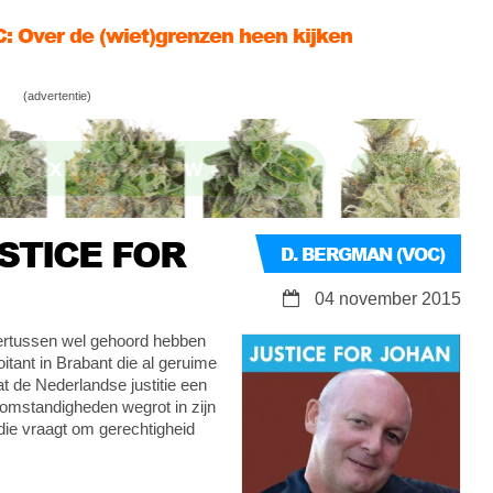
: Over de (wiet)grenzen heen kijken
emaal naar Leeuwarden voor Doede!
(advertentie)
 – Wiet kweken is gezond
USTICE FOR
D. BERGMAN (VOC)
04 november 2015
dertussen wel gehoord hebben
tant in Brabant die al geruime
at de Nederlandse justitie een
 omstandigheden wegrot in zijn
ie vraagt om gerechtigheid