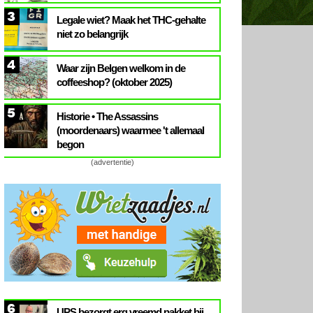
3
Legale wiet? Maak het THC-gehalte
niet zo belangrijk
4
Waar zijn Belgen welkom in de
coffeeshop? (oktober 2025)
5
Historie • The Assassins
(moordenaars) waarmee 't allemaal
begon
(advertentie)
6
UPS bezorgt erg vreemd pakket bij