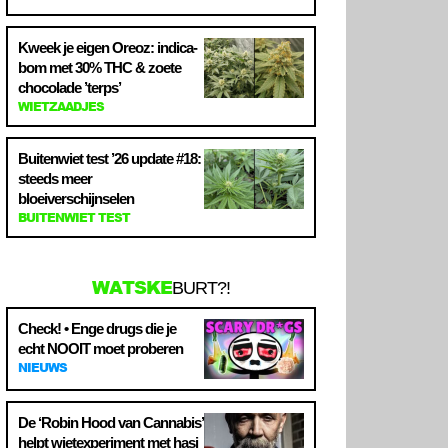
Kweek je eigen Oreoz: indica-
bom met 30% THC & zoete
chocolade ’terps’
WIETZAADJES
Buitenwiet test ’26 update #18:
steeds meer
bloeiverschijnselen
BUITENWIET TEST
WATSKE
BURT?!
Check! • Enge drugs die je
echt NOOIT moet proberen
NIEUWS
De ‘Robin Hood van Cannabis’
helpt wietexperiment met hasj