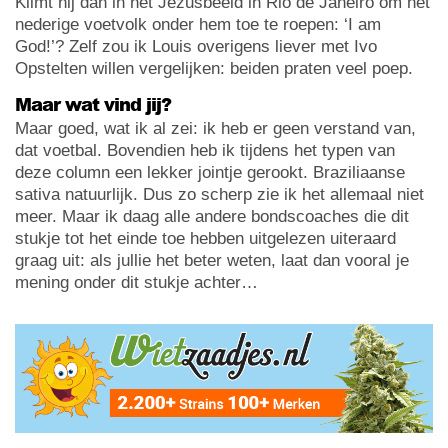
Klimt hij dan in het Jezusbeeld in Rio de Janeiro om het
nederige voetvolk onder hem toe te roepen: ‘I am
God!’? Zelf zou ik Louis overigens liever met Ivo
Opstelten willen vergelijken: beiden praten veel poep.
Maar wat vind jij?
Maar goed, wat ik al zei: ik heb er geen verstand van,
dat voetbal. Bovendien heb ik tijdens het typen van
deze column een lekker jointje gerookt. Braziliaanse
sativa natuurlijk. Dus zo scherp zie ik het allemaal niet
meer. Maar ik daag alle andere bondscoaches die dit
stukje tot het einde toe hebben uitgelezen uiteraard
graag uit: als jullie het beter weten, laat dan vooral je
mening onder dit stukje achter…