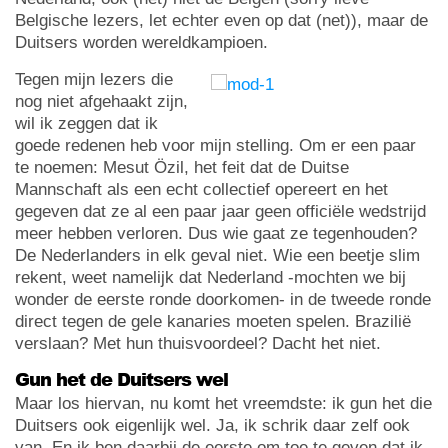
Belgische lezers, let echter even op dat (net)), maar de
Duitsers worden wereldkampioen.
Tegen mijn lezers die
nog niet afgehaakt zijn,
wil ik zeggen dat ik
goede redenen heb voor mijn stelling. Om er een paar
te noemen: Mesut Özil, het feit dat de Duitse
Mannschaft als een echt collectief opereert en het
gegeven dat ze al een paar jaar geen officiële wedstrijd
meer hebben verloren. Dus wie gaat ze tegenhouden?
De Nederlanders in elk geval niet. Wie een beetje slim
rekent, weet namelijk dat Nederland -mochten we bij
wonder de eerste ronde doorkomen- in de tweede ronde
direct tegen de gele kanaries moeten spelen. Brazilië
verslaan? Met hun thuisvoordeel? Dacht het niet.
Gun het de Duitsers wel
Maar los hiervan, nu komt het vreemdste: ik gun het die
Duitsers ook eigenlijk wel. Ja, ik schrik daar zelf ook
van. En ik ben daarbij de eerste om toe te geven dat ik