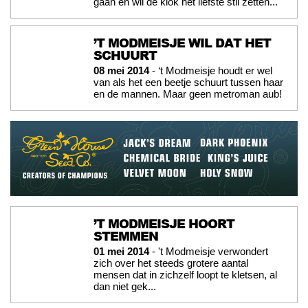
gaan en wil de klok het liefste stil zetten...
’T MODMEISJE WIL DAT HET
08 mei 2014
- ‘t Modmeisje houdt er wel
van als het een beetje schuurt tussen haar
en de mannen. Maar geen metroman aub!
’T MODMEISJE HOORT
STEMMEN
01 mei 2014
- 't Modmeisje verwondert
zich over het steeds grotere aantal
mensen dat in zichzelf loopt te kletsen, al
dan niet gek...