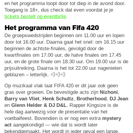
en het programma loopt door tot diep in de avond door.
Toegang is 18+, dus check dat even voordat je je
tickets bestelt op eventbrite
.
Het programma van Fifa 420
De groepswedstrijden beginnen om 11.00 uur en lopen
door tot 16.00 uur. Daarna gaat het snel: om 16.15 uur
beginnen de achtste-finales, gevolgd door de
kwartfinales om 17.00 uur, de halve finales om 17.45
uur, en de grote finale om 18.30 uur. Om 19.00 uur is de
prijsuitreiking. Daarna is het tot 22.00 uur nagenieten
geblazen – letterlijk. 💨💨💨
Op muzikaal vlak laat FIFA 420 er dit jaar ook geen
gras over groeien. De bevestigde acts zijn
Nizhoni
,
Barry van Vliet
,
Henk Schultz
,
Brotherhood
,
DJ Jean
en
Glenn Helder & DJ D&L
. Rapper Kingsize is de
hele dag aanwezig voor de presentatie van het
voetbalfeest. Bovendien is er nog een extra
mystery
act
aangekondigd — wie dat is wordt later
bekendgemaakt. Het wordt in ieder geval een lange,