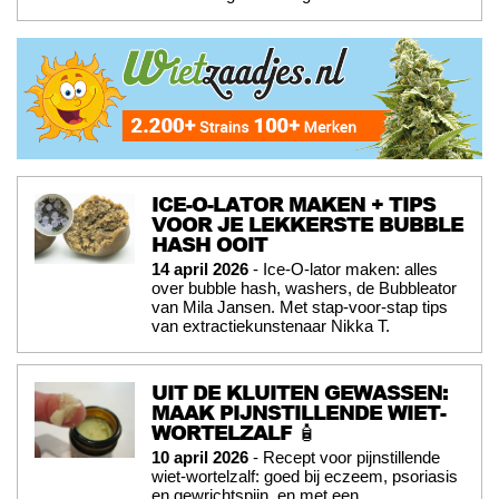
ICE-O-LATOR MAKEN + TIPS
VOOR JE LEKKERSTE BUBBLE
HASH OOIT
14 april 2026
- Ice-O-lator maken: alles
over bubble hash, washers, de Bubbleator
van Mila Jansen. Met stap-voor-stap tips
van extractiekunstenaar Nikka T.
UIT DE KLUITEN GEWASSEN:
MAAK PIJNSTILLENDE WIET-
WORTELZALF 🧴
10 april 2026
- Recept voor pijnstillende
wiet-wortelzalf: goed bij eczeem, psoriasis
en gewrichtspijn, en met een