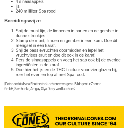
4 sinaasappels
ijs
240 milliliter Spa rood
Bereidingswijze:
Snij de munt fijn, de limoenen in parten en de gember in
dunne strookjes.
Stamp de munt, limoen en gember in een kom. Doe dit
mengsel in een karaf.
Snij de passievruchten doormidden en lepel het
vruchtvlees eruit en doe dit ook in de karaf.
Pers de sinaasappels en voeg het sap ook bij de overige
ingrediënten in de karaf.
Doe hier het ijs en de THC-tinctuur voor vier glazen bij,
roer het even en top af met Spa rood.
[Foto’s cocktails via Shutterstock, achtereenvolgens: Bildagentur Zoonar
GmbH, Savchenko, Amguy, Olya Detry, vanillaechoes]