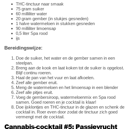
THC-tinctuur naar smaak
75 gram suiker
60 milliliter water
20 gram gember (in stukjes gesneden)
1 halve watermeloen in stukken gesneden
90 milliliter limoensap
0,5 liter Spa rood
ijs
Bereidingswijze:
Doe de suiker, het water en de gember samen in een
steelpan.
Breng aan de kook en laat koken tot de suiker is opgelost.
Blijf continu roeren.
Haal de pan van het vuur en laat afkoelen.
Zeef alle gember eruit.
Meng de watermeloen en het limoensap in een blender
Zeef alle pitjes eruit.
Voeg de gembersiroop, watermeloenmix en Spa rood
samen. Goed roeren en je cocktail is klaar!
Doe ijsklontjes en THC-tinctuur in de glazen en schenk de
cocktail in. Roer even door zodat de tinctuur zich goed
vermengt met de cocktail.
Cannabis-cocktail #5: Passievrucht