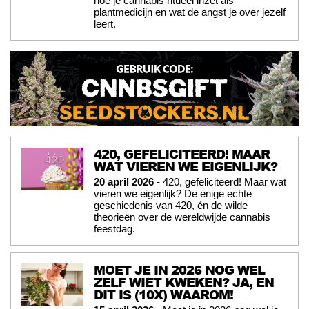
hoe je cannabis ritueel inzet als
plantmedicijn en wat de angst je over jezelf
leert.
420, GEFELICITEERD! MAAR
WAT VIEREN WE EIGENLIJK?
20 april 2026
- 420, gefeliciteerd! Maar wat
vieren we eigenlijk? De enige echte
geschiedenis van 420, én de wilde
theorieën over de wereldwijde cannabis
feestdag.
MOET JE IN 2026 NOG WEL
ZELF WIET KWEKEN? JA, EN
DIT IS (10X) WAAROM!