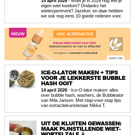
15 april 2026
- Moet je in 2026 nog wel je
eigen wiet kweken? Ondanks het
wietexperiment? Jazeker, en daar hebben
we ook nog eens 10 goede redenen voor.
ICE-O-LATOR MAKEN + TIPS
VOOR JE LEKKERSTE BUBBLE
HASH OOIT
14 april 2026
- Ice-O-lator maken: alles
over bubble hash, washers, de Bubbleator
van Mila Jansen. Met stap-voor-stap tips
van extractiekunstenaar Nikka T.
UIT DE KLUITEN GEWASSEN:
MAAK PIJNSTILLENDE WIET-
WORTELZALF 🧴