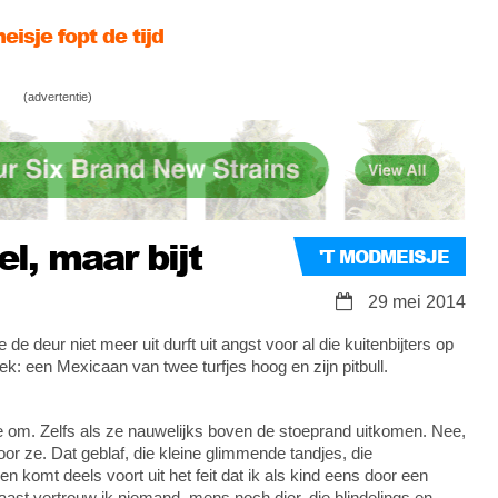
eisje fopt de tijd
(advertentie)
meisje in de spagaat…
el, maar bijt
'T MODMEISJE
29 mei 2014
e deur niet meer uit durft uit angst voor al die kuitenbijters op
ek: een Mexicaan van twee turfjes hoog en zijn pitbull.
kje om. Zelfs als ze nauwelijks boven de stoeprand uitkomen. Nee,
voor ze. Dat geblaf, die kleine glimmende tandjes, die
n komt deels voort uit het feit dat ik als kind eens door een
st vertrouw ik niemand, mens noch dier, die blindelings en