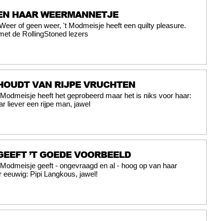
 EN HAAR WEERMANNETJE
Weer of geen weer, 't Modmeisje heeft een quilty pleasure.
 met de RollingStoned lezers
 HOUDT VAN RIJPE VRUCHTEN
t Modmeisje heeft het geprobeerd maar het is niks voor haar:
ar liever een rijpe man, jawel
GEEFT ’T GOEDE VOORBEELD
t Modmeisje geeft - ongevraagd en al - hoog op van haar
r eeuwig: Pipi Langkous, jawel!