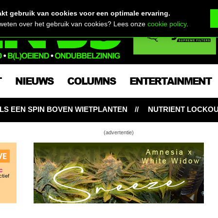
t gebruik van cookies voor een optimale ervaring.
 weten over het gebruik van cookies? Lees onze
cookie policy
.
T
NIEUWS
COLUMNS
ENTERTAINMENT
N WIETPLANTEN
NUTRIENT LOCKOUT: HONGERIGE WI
(advertentie)
meisje in de spagaat…