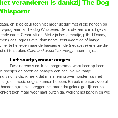
et veranderen is dankzij The Dog
Whisperer
an, en ik de deur toch niet meer uit durf met al die honden op
t tv-programma The dog Whisperer. De fluisteraar is in dit geval
ende naam Cesar Millan. Met zijn beste maatje, pitbull Daddy,
emen (lees: agressieve, dominante, zenuwachtige of bange
ter te herleiden naar de baasjes en de (negatieve) energie die
t uit te stralen.
Calm and assertive energy
noemt hij dat.
Lief snuitje, mooie oogjes
Fascinerend vind ik het programma, want keer op keer
e poesjes en boren de baasjes een heel nieuw vaatje
nd vind, is dat ik merk dat mijn mening over honden aan het
ef snuitje en mooie oogjes kunnen hebben. En ook mensen, vooral
honden bijten niet, zeggen ze, maar dat geldt eigenlijk net zo
nkort toch maar weer naar buiten ga, wellicht het park in en wie