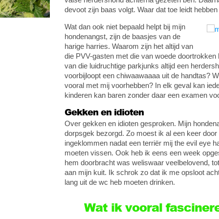
devoot zijn baas volgt. Waar dat toe leidt hebb
Wat dan ook niet bepaald helpt bij mijn
hondenangst, zijn de baasjes van de
harige harries. Waarom zijn het altijd van
die PVV-gasten met die van woede doortrokken 
van die luidruchtige parkjunks altijd een herder
voorbijloopt een chiwaawaaaa uit de handtas? Wie
vooral met mij voorhebben? In elk geval kan ied
kinderen kan baren zonder daar een examen voor
Gekken en idioten
Over gekken en idioten gesproken. Mijn hondenang
dorpsgek bezorgd. Zo moest ik al een keer door
ingeklommen nadat een terriër mij the evil eye 
moeten vissen. Ook heb ik eens een week opgeslo
hem doorbracht was weliswaar veelbelovend, totd
aan mijn kuit. Ik schrok zo dat ik me opsloot ac
lang uit de wc heb moeten drinken.
Wat ik vooral fascinere