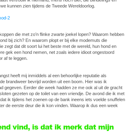
en we kunnen zien tijdens de Tweede Wereldoorlog.
koppen die met zo’n flinke zwarte joekel lopen? Waarom hebben
shond bij zich? En waarom plopt er bij elke modemuts die
 zegt dat dit soort lui het beste met de wereld, hun hond en
ere gek een hond nemen, net zoals iedere idioot ongestoord
 af te leggen.
st heeft mij inmiddels al een behoorlijke reputatie als
 de brandweer bevrijd worden uit een boom. Hier was ik
had gegeven. Eerder die week hadden ze me ook al uit de gracht
ten gezeten op de toilet van een vriendje. De avond die ik met
at ik tijdens het zoenen op de bank ineens iets voelde snuffelen
hter de eerste deur die ik kon vinden. Waarop ik dus een week
nd vind, is dat ik merk dat mijn