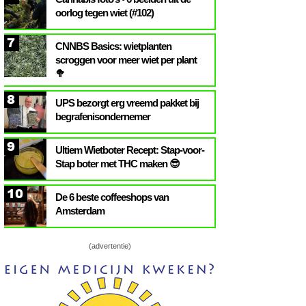
oorlog tegen wiet (#102)
7
CNNBS Basics: wietplanten
scroggen voor meer wiet per plant
🥦
8
UPS bezorgt erg vreemd pakket bij
begrafenisondernemer
9
Ultiem Wietboter Recept: Stap-voor-
Stap boter met THC maken 😎
10
De 6 beste coffeeshops van
Amsterdam
(advertentie)