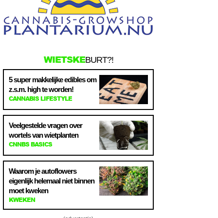
WIETSKE
BURT?!
5 super makkelijke edibles om
z.s.m. high te worden!
CANNABIS LIFESTYLE
Veelgestelde vragen over
wortels van wietplanten
CNNBS BASICS
Waarom je autoflowers
eigenlijk helemaal niet binnen
moet kweken
KWEKEN