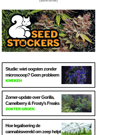
(advertentie)
Studie: wiet oogsten zonder
microscoop? Geen probleem
KWEKEN
Zomer-update over Gorilla,
Camelberry & Frosty’s Freaks
DOKTER GROEN
Hoe legalisering de
cannabiswereld om zeep helpt