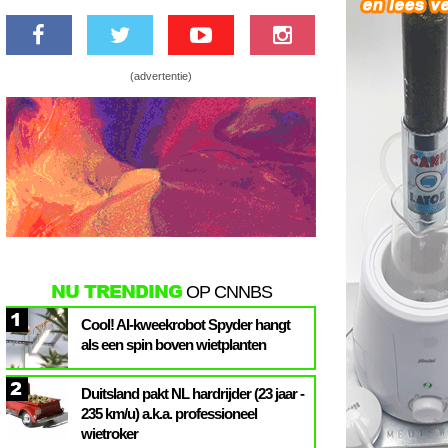
(advertentie)
NU TRENDING
OP CNNBS
1
Cool! AI-kweekrobot Spyder hangt
als een spin boven wietplanten
2
Duitsland pakt NL hardrijder (23 jaar -
235 km/u) a.k.a. professioneel
wietroker