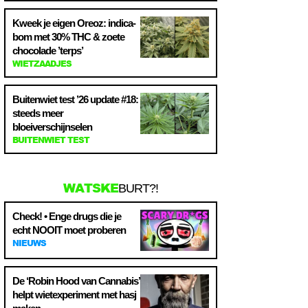
Kweek je eigen Oreoz: indica-
bom met 30% THC & zoete
chocolade ’terps’
WIETZAADJES
Buitenwiet test ’26 update #18:
steeds meer
bloeiverschijnselen
BUITENWIET TEST
WATSKE
BURT?!
Check! • Enge drugs die je
echt NOOIT moet proberen
NIEUWS
De ‘Robin Hood van Cannabis’
helpt wietexperiment met hasj