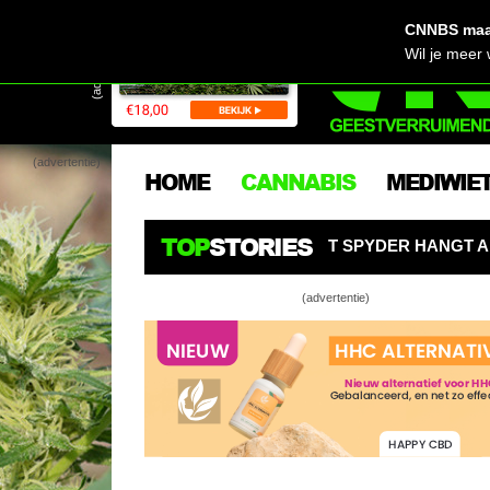
CNNBS maak
(advertentie)
Wil je meer
(advertentie)
HOME
CANNABIS
MEDIWIE
TOP
STORIES
OL! AI-KWEEKROBOT SPYDER HANGT ALS EEN SPIN BOVE
(advertentie)
’t Mod