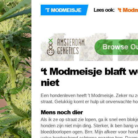
’t Modm
'T MODMEISJE
Lees ook:
’t Mod
‘t Modmeisje blaft w
niet
Een hondenleven heeft ’t Modmeisje. Zeker nu ze d
straat. Gelukkig komt er hulp uit onverwachte ho
Mens noch dier
Als ik ze op straat zie lopen, ga ik snel een blo
honden zijn niet mijn ding. Sterker, ik ben bang 
bloeddoorlopen ogen. Brrr. Mijn afkeer voor honde
valse herdershond achterna gezeten ben. Daarnaa