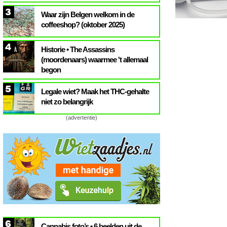
3
Waar zijn Belgen welkom in de
coffeeshop? (oktober 2025)
4
Historie • The Assassins
(moordenaars) waarmee 't allemaal
begon
5
Legale wiet? Maak het THC-gehalte
niet zo belangrijk
(advertentie)
6
Cannabis foto’s • 6 beelden uit de