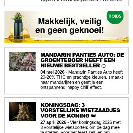
MANDARIN PANTIES AUTO: DE
GROENTEBOER HEEFT EEN
NIEUWE BESTSELLER 🍊
04 mei 2026
- Mandarin Panties Auto heeft
20-26% THC en prachtige kleuren, smaakt
naar mandarijnen en geeft je een
ontspannend 'happy chill' effect.
KONINGSDAG: 3
VORSTELIJKE WIETZAADJES
VOOR DE KONING 👑
27 april 2026
- Vier koningsdag 2026 met
3 vorstelijke wietsoorten: om de dag mee
te starten, voor het feest zelf, en om