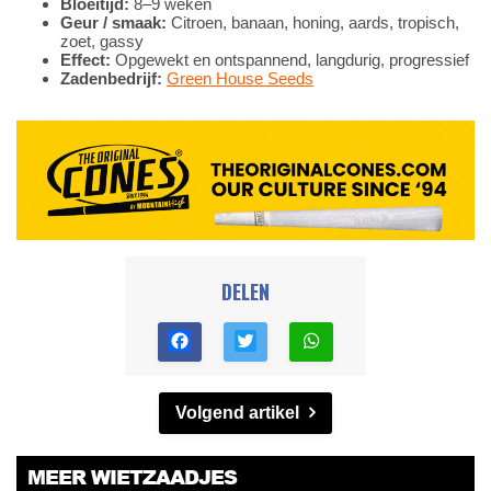
Bloeitijd:
8–9 weken
Geur / smaak:
Citroen, banaan, honing, aards, tropisch,
zoet, gassy
Effect:
Opgewekt en ontspannend, langdurig, progressief
Zadenbedrijf:
Green House Seeds
DELEN
Volgend artikel
MEER WIETZAADJES