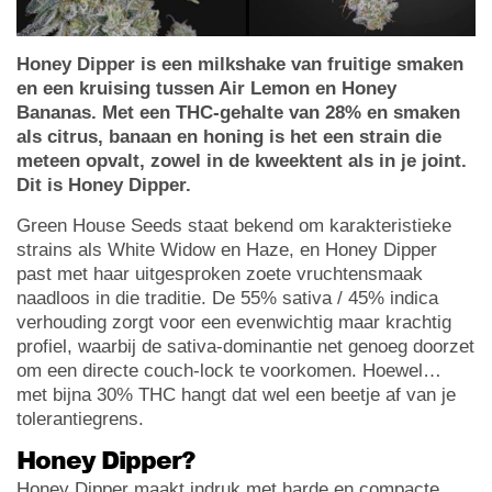
Honey Dipper is een milkshake van fruitige smaken
en een kruising tussen Air Lemon en Honey
Bananas. Met een THC-gehalte van 28% en smaken
als citrus, banaan en honing is het een strain die
meteen opvalt, zowel in de kweektent als in je joint.
Dit is Honey Dipper.
Green House Seeds staat bekend om karakteristieke
strains als White Widow en Haze, en Honey Dipper
past met haar uitgesproken zoete vruchtensmaak
naadloos in die traditie. De 55% sativa / 45% indica
verhouding zorgt voor een evenwichtig maar krachtig
profiel, waarbij de sativa-dominantie net genoeg doorzet
om een directe couch-lock te voorkomen. Hoewel…
met bijna 30% THC hangt dat wel een beetje af van je
tolerantiegrens.
Honey Dipper?
Honey Dipper maakt indruk met harde en compacte