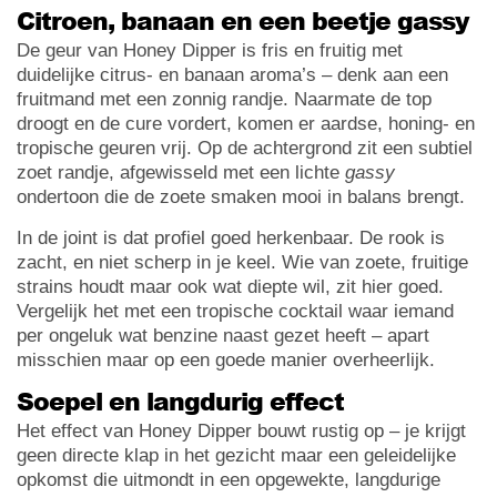
Citroen, banaan en een beetje gassy
De geur van Honey Dipper is fris en fruitig met
duidelijke citrus- en banaan aroma’s – denk aan een
fruitmand met een zonnig randje. Naarmate de top
droogt en de cure vordert, komen er aardse, honing- en
tropische geuren vrij. Op de achtergrond zit een subtiel
zoet randje, afgewisseld met een lichte
gassy
ondertoon die de zoete smaken mooi in balans brengt.
In de joint is dat profiel goed herkenbaar. De rook is
zacht, en niet scherp in je keel. Wie van zoete, fruitige
strains houdt maar ook wat diepte wil, zit hier goed.
Vergelijk het met een tropische cocktail waar iemand
per ongeluk wat benzine naast gezet heeft – apart
misschien maar op een goede manier overheerlijk.
Soepel en langdurig effect
Het effect van Honey Dipper bouwt rustig op – je krijgt
geen directe klap in het gezicht maar een geleidelijke
opkomst die uitmondt in een opgewekte, langdurige