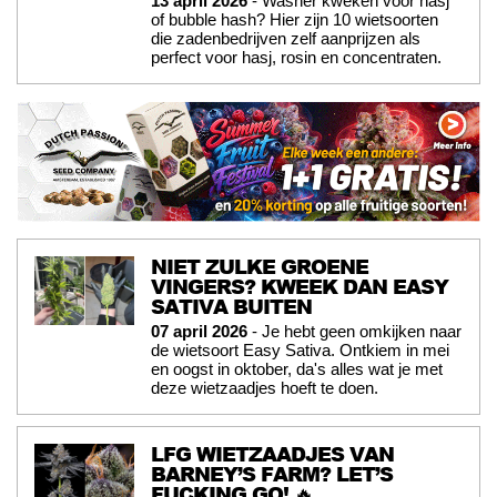
13 april 2026
- Washer kweken voor hasj
of bubble hash? Hier zijn 10 wietsoorten
die zadenbedrijven zelf aanprijzen als
perfect voor hasj, rosin en concentraten.
NIET ZULKE GROENE
VINGERS? KWEEK DAN EASY
SATIVA BUITEN
07 april 2026
- Je hebt geen omkijken naar
de wietsoort Easy Sativa. Ontkiem in mei
en oogst in oktober, da's alles wat je met
deze wietzaadjes hoeft te doen.
LFG WIETZAADJES VAN
BARNEY’S FARM? LET’S
FUCKING GO! 🔥