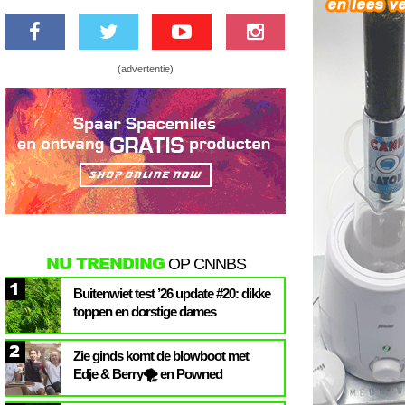
(advertentie)
NU TRENDING
OP CNNBS
1
Buitenwiet test ’26 update #20: dikke
toppen en dorstige dames
2
Zie ginds komt de blowboot met
Edje & Berry🌪️ en Powned