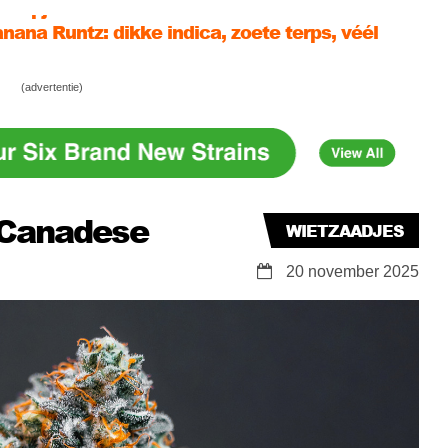
nana Runtz: dikke indica, zoete terps, véél
 Sour Fruit Tartare F1)
Gelato: ijskoude THC topper met tot 27% THC
(advertentie)
ntz Automatic: je lekkerste – tropische –
ompje ooit!
 Canadese
WIETZAADJES
20 november 2025