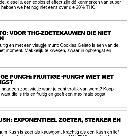
e, diesel & een explosief effect zijn dé kenmerken van super
an hebben we het nog niet eens over die 30% THC!
TO: VOOR THC-ZOETEKAUWEN DIE NIET
N
ruitig en met een vleugje munt: Cookies Gelato is een van de
 het moment. Makkelijk te kweken, zwaar in opbrengst en
GE PUNCH: FRUITIGE ‘PUNCH’ WIET MET
NGST
naar een zoet wietje waar je echt vrolijk van wordt? Koop
want die is fris en fruitig en geeft een maximale oogst.
SH: EXPONENTIEEL ZOETER, STERKER EN
um Kush is zoet als kauwgom, krachtig als een Kush en lief