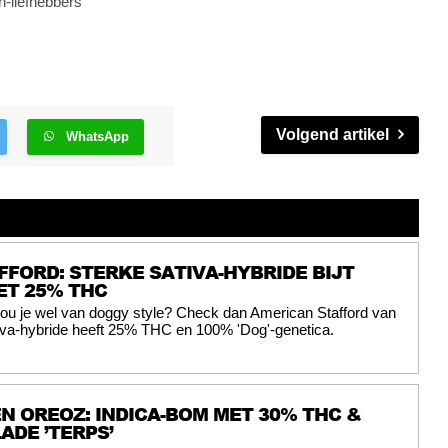
h-liefhebbers
Volgend artikel
WhatsApp
FORD: STERKE SATIVA-HYBRIDE BIJT
ET 25% THC
ou je wel van doggy style? Check dan American Stafford van
iva-hybride heeft 25% THC en 100% 'Dog'-genetica.
N OREOZ: INDICA-BOM MET 30% THC &
ADE ’TERPS’