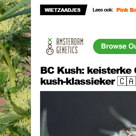
Pink Ba
WIETZAADJES
THC (+1
Lees ook:
Green 
🍦
Mint Ru
kerstbo
BC Kush: keisterke
kush-klassieker 🇨🇦