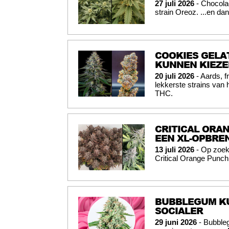
27 juli 2026
- Chocolad
strain Oreoz. ...en d
COOKIES GELA
KUNNEN KIEZE
20 juli 2026
- Aards, f
lekkerste strains van
THC.
CRITICAL ORAN
EEN XL-OPBRE
13 juli 2026
- Op zoek 
Critical Orange Punch 
BUBBLEGUM KU
SOCIALER
29 juni 2026
- Bubbleg