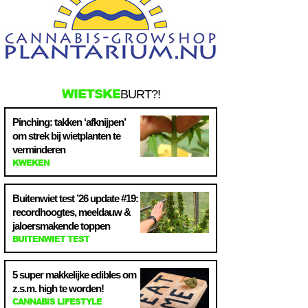
WIETSKE
BURT?!
Pinching: takken ‘afknijpen’
om strek bij wietplanten te
verminderen
KWEKEN
Buitenwiet test ’26 update #19:
recordhoogtes, meeldauw &
jaloersmakende toppen
BUITENWIET TEST
5 super makkelijke edibles om
z.s.m. high te worden!
CANNABIS LIFESTYLE