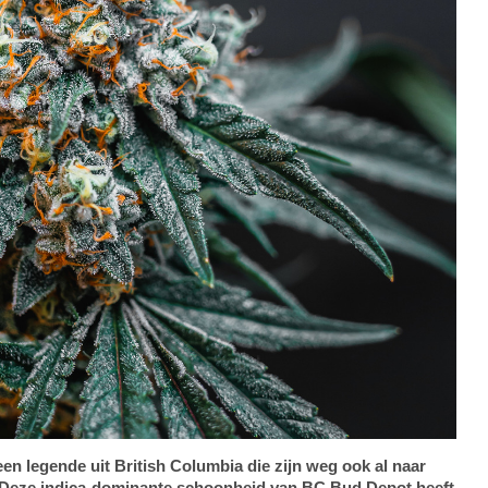
en legende uit British Columbia die zijn weg ook al naar
 Deze indica-dominante schoonheid van BC Bud Depot heeft