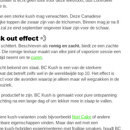
ilter is echt geen luxe voor deze wietsoort, dus controleer
 is.
 van een sterke kush mag verwachten. Deze Canadese
jke toppen die zwaar zijn van de trichomen. Binnen mag je na 8
zal ze eind september ongeveer klaar zijn voor de schaar.
 out effect 💨
schittert. Beschreven als
romig en zacht
, biedt ze een zachte
 Die romige textuur maakt van elke joint of vaporizer sessie een
 tijd neemt om te
curen
.
echt bekend om staat. BC Kush is een van de sterkere
t dat betreft zelfs wel in de wereldwijde top 10. Het effect is
ct voor die avonden waarop je alleen maar wil wegzakken in de
muziek.
 productief te zijn. BC Kush is gemaakt voor pure ontspanning
lichting na een lange dag of om lekker mee in slaap te vallen.
ere kush-varianten zoals bijvoorbeeld
Nori Cake
of andere
kenbare eigenschappen vinden. Maar dan wel met een
rne kush-hybriden experimenteren met fruitige smaken, houdt BC