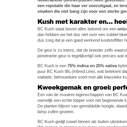
een reputatie die haar ver vooruitgaat, en te
smaken die niet bang zijn voor een sterke geu
Kush met karakter en… heel 
BC Kush staat boven alles bekend om een
ontz
dan hebben we het dus niet over een subtiel bloe
dus zorg dat je een goed werkend koolstoffilter 
De geur is zo intens, dat de breeder zelfs waarschu
penetrante geur is tegelijkertijd ook precies wat
BC Kush is een
75% indica en 25% sativa
hybri
puur BC Kush IBL
(Inbred Line)
, wat betekent da
stabiele, betrouwbare soort met alle klassieke 
Kweekgemak en groei: perfe
Een van de mooiere eigenschappen van BC Kus
namelijk een echte topper voor net beginnende kw
De planten blijven van gemiddelde hoogte, daardoo
lamp zullen groeien.
BC Kush gedijt zowel binnen als buiten uitsteken