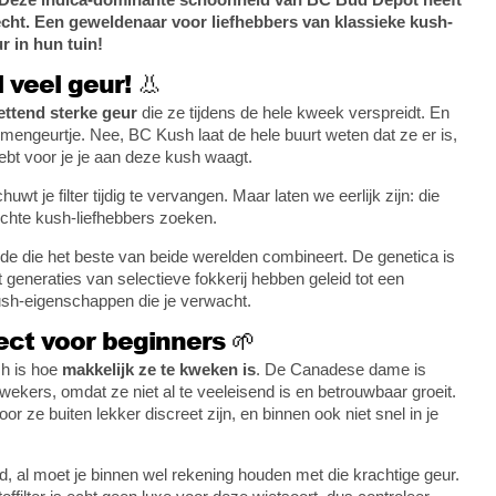
recht. Een geweldenaar voor liefhebbers van klassieke kush-
r in hun tuin!
veel geur! 👃
ettend sterke geur
die ze tijdens de hele kweek verspreidt. En
mengeurtje. Nee, BC Kush laat de hele buurt weten dat ze er is,
hebt voor je je aan deze kush waagt.
wt je filter tijdig te vervangen. Maar laten we eerlijk zijn: die
 echte kush-liefhebbers zoeken.
de die het beste van beide werelden combineert. De genetica is
t generaties van selectieve fokkerij hebben geleid tot een
kush-eigenschappen die je verwacht.
ct voor beginners 🌱
h is hoe
makkelijk ze te kweken is
. De Canadese dame is
ekers, omdat ze niet al te veeleisend is en betrouwbaar groeit.
r ze buiten lekker discreet zijn, en binnen ook niet snel in je
d, al moet je binnen wel rekening houden met die krachtige geur.