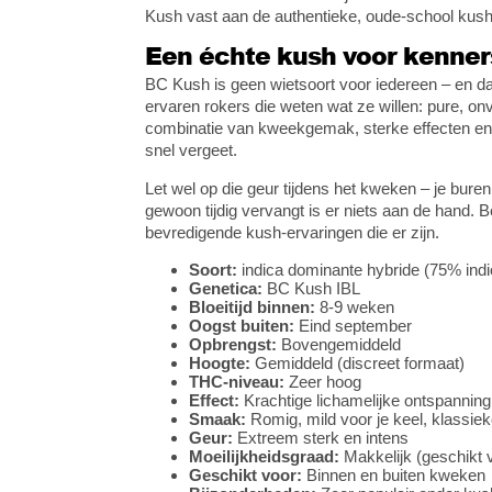
Kush vast aan de authentieke, oude-school kus
Een échte kush voor kenner
BC Kush is geen wietsoort voor iedereen – en dat
ervaren rokers die weten wat ze willen: pure, onve
combinatie van kweekgemak, sterke effecten en 
snel vergeet.
Let wel op die geur tijdens het kweken – je buren z
gewoon tijdig vervangt is er niets aan de hand. 
bevredigende kush-ervaringen die er zijn.
Soort:
indica dominante hybride (75% indi
Genetica:
BC Kush IBL
Bloeitijd binnen:
8-9 weken
Oogst buiten:
Eind september
Opbrengst:
Bovengemiddeld
Hoogte:
Gemiddeld (discreet formaat)
THC-niveau:
Zeer hoog
Effect:
Krachtige lichamelijke ontspanning,
Smaak:
Romig, mild voor je keel, klassi
Geur:
Extreem sterk en intens
Moeilijkheidsgraad:
Makkelijk (geschikt 
Geschikt voor:
Binnen en buiten kweken