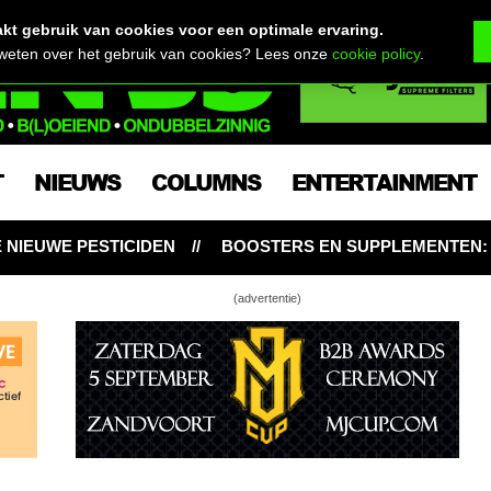
t gebruik van cookies voor een optimale ervaring.
 weten over het gebruik van cookies? Lees onze
cookie policy
.
T
NIEUWS
COLUMNS
ENTERTAINMENT
BOOSTERS EN SUPPLEMENTEN: NOODZAKELIJK VOOR WI
(advertentie)
Gelato: ijskoude THC topper met tot 27% THC
ntz Automatic: je lekkerste – tropische –
ompje ooit!