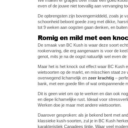
We maken er grapjes over maar een goed koolstoff
even of de jouwe niet toevallig aan vervanging toe
De opbrengsten zijn bovengemiddeld, zoals je
schoonheid beloont goede zorg met dikke, harsri
tot 9 weken aan oogsten gaan denken, en buiten 
Romig en mild met een knock
De smaak van BC Kush is waar deze soort echt 
rookervaring, die erg aangenaam is voor de keel.
genot, mits je na de oogst natuurlijk wel even de
Maar het is het knock out effect waar BC Kush 
wietsoorten op de markt, en misschien staat ze wa
overwegend lichamelijk en
zeer krachtig
– perfe
bank, met een goede film of wat ontspannende 
Dit is geen wiet om op te werken en dan ook nog
en diepe lichamelijke rust. Ideaal voor stressver
Werken doe je maar met andere wietsoorten.
Daarover gesproken: als je bekend bent met and
klassieke kush-soorten, zul je in BC Kush her
karakteristiek Canadees tintje. Waar veel mode