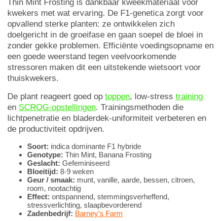
Thin Mint Frosting is dankbaar kweekmateriaal voor
kwekers met wat ervaring. De F1-genetica zorgt voor
opvallend sterke planten: ze ontwikkelen zich
doelgericht in de groeifase en gaan soepel de bloei in
zonder gekke problemen. Efficiënte voedingsopname en
een goede weerstand tegen veelvoorkomende
stressoren maken dit een uitstekende wietsoort voor
thuiskwekers.
De plant reageert goed op
toppen
, low-stress
training
en
SCROG-opstellingen
. Trainingsmethoden die
lichtpenetratie en bladerdek-uniformiteit verbeteren en
de productiviteit opdrijven.
Soort:
indica dominante F1 hybride
Genotype:
Thin Mint, Banana Frosting
Geslacht:
Gefeminiseerd
Bloeitijd:
8-9 weken
Geur / smaak:
munt, vanille, aarde, bessen, citroen,
room, nootachtig
Effect:
ontspannend, stemmingsverheffend,
stressverlichting, slaapbevorderend
Zadenbedrijf:
Barney’s Farm