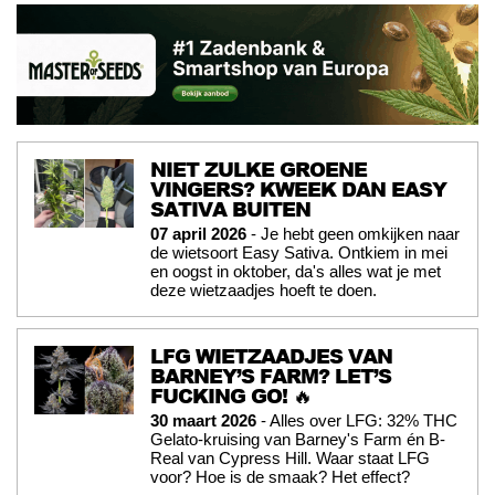
NIET ZULKE GROENE
VINGERS? KWEEK DAN EASY
SATIVA BUITEN
07 april 2026
- Je hebt geen omkijken naar
de wietsoort Easy Sativa. Ontkiem in mei
en oogst in oktober, da's alles wat je met
deze wietzaadjes hoeft te doen.
LFG WIETZAADJES VAN
BARNEY’S FARM? LET’S
FUCKING GO! 🔥
30 maart 2026
- Alles over LFG: 32% THC
Gelato-kruising van Barney's Farm én B-
Real van Cypress Hill. Waar staat LFG
voor? Hoe is de smaak? Het effect?