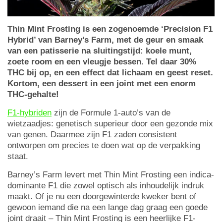
Thin Mint Frosting is een zogenoemde ‘Precision F1
Hybrid’ van Barney’s Farm, met de geur en smaak
van een patisserie na sluitingstijd: koele munt,
zoete room en een vleugje bessen. Tel daar 30%
THC bij op, en een effect dat lichaam en geest reset.
Kortom, een dessert in een joint met een enorm
THC-gehalte!
F1-hybriden
zijn de Formule 1-auto’s van de
wietzaadjes: genetisch superieur door een gezonde mix
van genen. Daarmee zijn F1 zaden consistent
ontworpen om precies te doen wat op de verpakking
staat.
Barney’s Farm levert met Thin Mint Frosting een indica-
dominante F1 die zowel optisch als inhoudelijk indruk
maakt. Of je nu een doorgewinterde kweker bent of
gewoon iemand die na een lange dag graag een goede
joint draait – Thin Mint Frosting is een heerlijke F1-