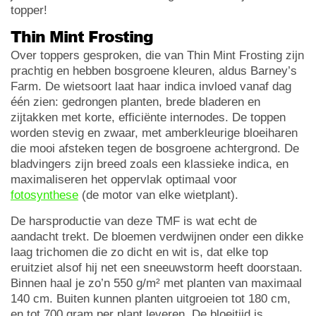
topper!
Thin Mint Frosting
Over toppers gesproken, die van Thin Mint Frosting zijn
prachtig en hebben bosgroene kleuren, aldus Barney’s
Farm. De wietsoort laat haar indica invloed vanaf dag
één zien: gedrongen planten, brede bladeren en
zijtakken met korte, efficiënte internodes. De toppen
worden stevig en zwaar, met amberkleurige bloeiharen
die mooi afsteken tegen de bosgroene achtergrond. De
bladvingers zijn breed zoals een klassieke indica, en
maximaliseren het oppervlak optimaal voor
fotosynthese
(de motor van elke wietplant).
De harsproductie van deze TMF is wat echt de
aandacht trekt. De bloemen verdwijnen onder een dikke
laag trichomen die zo dicht en wit is, dat elke top
eruitziet alsof hij net een sneeuwstorm heeft doorstaan.
Binnen haal je zo’n 550 g/m² met planten van maximaal
140 cm. Buiten kunnen planten uitgroeien tot 180 cm,
en tot 700 gram per plant leveren. De bloeitijd is