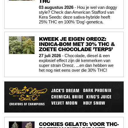
THC
03 augustus 2026
- Hou je wel van doggy
style? Check dan American Stafford van
Kera Seeds: deze sativa-hybride heeft
25% THC en 100% 'Dog'-genetica.
KWEEK JE EIGEN OREOZ:
INDICA-BOM MET 30% THC &
ZOETE CHOCOLADE ’TERPS’
27 juli 2026
- Chocolade, diesel & een
explosief effect zijn dé kenmerken van
super strain Oreoz. ...en dan hebben we
het nog niet eens over die 30% THC!
COOKIES GELATO: VOOR THC-