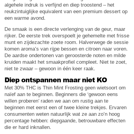
algehele indruk is verfijnd en diep troostend – het
reukzintuiglijke equivalent van een premium dessert op
een warme avond.
De smaak is een directe verlenging van de geur, maar
rijker. De eerste trek overspoelt je gehemelte met frisse
munt en zijdezachte zoete room. Halverwege de sessie
komen aroma’s van rijpe bessen en citroen naar voren.
De aardse ondertonen van geroosterde noten en milde
kruiden maakt het smaakprofiel compleet. Niet te zoet,
niet te zwaar – gewoon in één keer raak.
Diep ontspannen maar niet KO
Met 30% THC is Thin Mint Frosting geen wietsoort om
naïef aan te beginnen. Beginners die ‘gewoon eens
willen proberen’ raden we aan om rustig aan te
beginnen met eerst een of twee kleine trekjes. Ervaren
consumenten weten natuurlijk wat ze aan zo’n hoog
percentage hebben: diepgaande, betrouwbare effecten
die er hard inknallen.